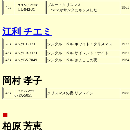
ブルー・クリスマス
コロムビア/CBS
45s
1965
LL-842-JC
/ママがサンタにキッスした
江利 チエミ
78s
CL-131
ジングル・ベル/ホワイト・クリスマス
1953
キング
45s
EB-7131
ジングル・ベル/サイレント・ナイト
1962
キング
45s
BS-7049
ジングル・ベル/きよしこの夜
1964
キング
岡村 孝子
ファンハウス
45s
クリスマスの夜/リフレイン
1988
07FA-5051
■
柏原 芳恵