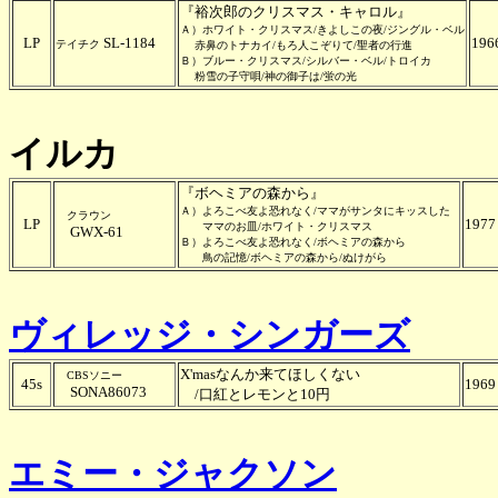
『裕次郎のクリスマス・キャロル』
Ａ）ホワイト・クリスマス/きよしこの夜/ジングル・ベル
LP
SL-1184
196
テイチク
赤鼻のトナカイ/もろ人こぞりて/聖者の行進
Ｂ）ブルー・クリスマス/シルバー・ベル/トロイカ
粉雪の子守唄/神の御子は/蛍の光
イルカ
『ボヘミアの森から』
Ａ）よろこべ友よ恐れなく/ママがサンタにキッスした
クラウン
LP
1977
ママのお皿/ホワイト・クリスマス
GWX-61
Ｂ）よろこべ友よ恐れなく/ボヘミアの森から
鳥の記憶/ボヘミアの森から/ぬけがら
ヴィレッジ・シンガーズ
X'masなんか来てほしくない
CBSソニー
45s
1969
SONA86073
/口紅とレモンと10円
エミー・ジャクソン