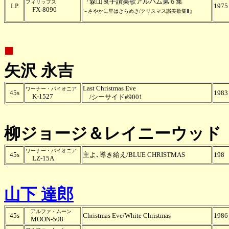
『森山良子讃美歌アルバム第６集
フィリップス
LP
1975
FX-8090
』
～さやかに星はきらめき/クリスマス讃美歌集Ⅱ
■
矢沢 永吉
Last Christmas Eve
ワーナー・パイオニア
45s
1983
K-1527
/シーサイド#9001
柳ジョージ＆レイニーウッド
ワーナー・パイオニア
45s
主よ､導き給え/BLUE CHRISTMAS
198
LZ-15A
山下 達郎
アルファ・ムーン
45s
Christmas Eve/White Christmas
1986
MOON-508