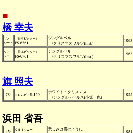
■
橋 幸夫
ジングルベル
ソノ
（日本ビクター）
1963
FS-6761
シート
/クリスマスワルツ(Inst.)
ジングルベル
ソノ
（日本ビクター）
1963
FS-6761
シート
/クリスマスワルツ(Inst.)
旗 照夫
ホワイト・クリスマス
78s
JL159
1955
コロムビア
/ジングル・ベルス(
小坂一也)
浜田 省吾
悲しみは雪のように
ＣＢＳソニー
45s
1981