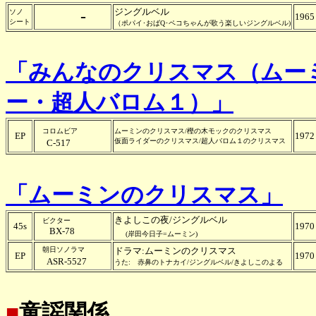
ジングルベル
-
ソノ
1965
シート
（ポパイ･おばQ･ペコちゃんが歌う楽しいジングルベル)
「みんなのクリスマス（ムー
ー・超人バロム１）」
コロムビア
ムーミンのクリスマス/樫の木モックのクリスマス
EP
1972
仮面ライダーのクリスマス/超人バロム１のクリスマス
C-517
「ムーミンのクリスマス」
きよしこの夜/ジングルベル
ビクター
45s
1970
BX-78
(岸田今日子=ムーミン)
朝日ソノラマ
ドラマ:ムーミンのクリスマス
EP
1970
ASR-5527
うた: 赤鼻のトナカイ/ジングルベル/きよしこのよる
■
童謡関係