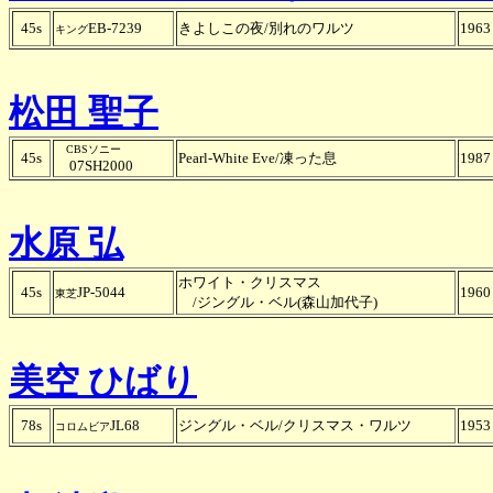
45s
EB-7239
きよしこの夜/別れのワルツ
1963
キング
松田 聖子
CBSソニー
45s
Pearl-White Eve/凍った息
1987
07SH2000
水原 弘
ホワイト・クリスマス
45s
JP-5044
1960
東芝
/ジングル・ベル(森山加代子)
美空 ひばり
78s
JL68
ジングル・ベル/クリスマス・ワルツ
1953
コロムビア