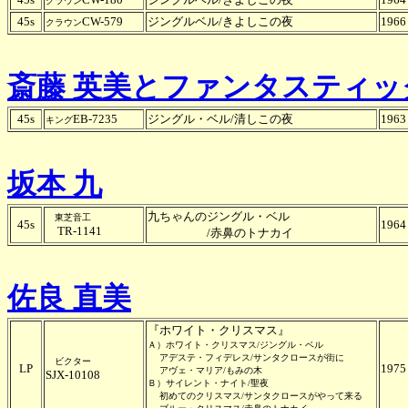
クラウン
45s
CW-579
ジングルベル/きよしこの夜
1966
クラウン
斎藤 英美とファンタスティッ
45s
EB-7235
ジングル・ベル/清しこの夜
1963
キング
坂本 九
九ちゃんのジングル・ベル
東芝音工
45s
1964
TR-1141
/赤鼻のトナカイ
佐良 直美
『ホワイト・クリスマス』
Ａ）ホワイト・クリスマス/ジングル・ベル
アデステ・フィデレス/サンタクロースが街に
ビクター
LP
1975
アヴェ・マリア/もみの木
SJX-10108
Ｂ）サイレント・ナイト/聖夜
初めてのクリスマス/サンタクロースがやって来る