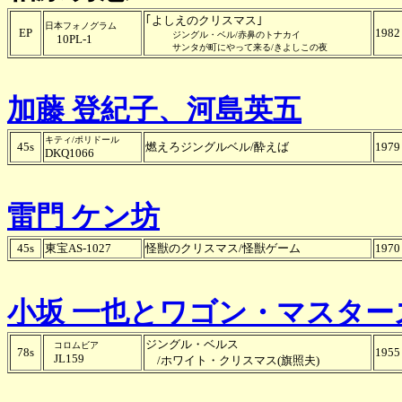
｢よしえのクリスマス｣
日本フォノグラム
EP
1982
ジングル・ベル/赤鼻のトナカイ
10PL-1
サンタが町にやって来る/きよしこの夜
加藤 登紀子、河島英五
キティ/ポリドール
45s
燃えろジングルベル/酔えば
1979
DKQ1066
雷門 ケン坊
45s
東宝AS-1027
怪獣のクリスマス/怪獣ゲーム
1970
小坂 一也とワゴン・マスター
ジングル・ベルス
コロムビア
78s
1955
JL159
/ホワイト・クリスマス(旗照夫)