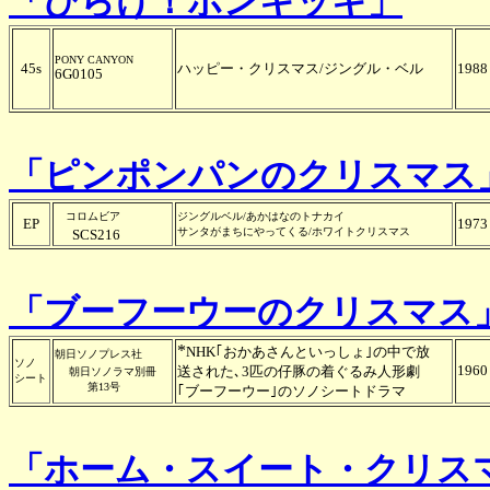
「ひらけ！ポンキッキ」
PONY CANYON
45s
ハッピー・クリスマス/ジングル・ベル
1988
6G0105
「ピンポンパンのクリスマス
コロムビア
ジングルベル/あかはなのトナカイ
EP
1973
サンタがまちにやってくる/ホワイトクリスマス
SCS216
「ブーフーウーのクリスマス
*
NHK｢おかあさんといっしょ｣の中で放
朝日ソノプレス社
ソノ
1960
送された､3匹の仔豚の着ぐるみ人形劇
朝日ソノラマ別冊
シート
第13号
｢ブーフーウー｣のソノシートドラマ
「ホーム・スイート・クリス