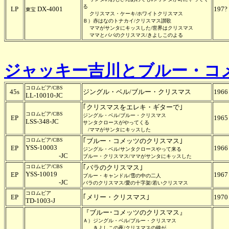
る
LP
DX-4001
197?
東宝
クリスマス・ケーキ/ホワイトクリスマス
Ｂ）赤はなのトナカイ/クリスマス讃歌
ママがサンタにキッスした/世界はクリスマス
ママとパパのクリスマス/きよしこのよる
ジャッキー吉川とブルー・コ
コロムビア/CBS
45s
ジングル・ベル/ブルー・クリスマス
1966
LL-10010-JC
｢クリスマスをエレキ・ギターで｣
コロムビア/CBS
ジングル・ベル/ブルー・クリスマス
EP
1965
LSS-348-JC
サンタクロースがやってくる
/ママがサンタにキッスした
コロムビア/CBS
｢ブルー・コメッツのクリスマス｣
YSS-10003
EP
1966
ジングル・ベル/サンタクロースやって来る
-JC
ブルー・クリスマス/ママがサンタにキッスした
コロムビア/CBS
｢バラのクリスマス｣
YSS-10019
EP
1967
ブルー・キャンドル/雪の中の二人
-JC
バラのクリスマス/愛の十字架/若いクリスマス
コロムビア
EP
｢メリー・クリスマス｣
1970
TD-1003-J
『ブルー･コメッツのクリスマス』
Ａ）ジングル・ベル/ブルー・クリスマス
きよしこの夜/クリスマスの鐘が