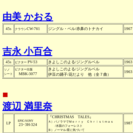
由美 かおる
45s
CW-761
ジングル・ベル/赤鼻のトナカイ
1967
クラウン
吉永 小百合
45s
PV-53
きよしこのよる
/ジングルベル
1963
ビクター
きよしこのよる/ジングルベル
ビクター出版
ソノ
1963
MBK-3077
シート
伊豆の踊子/花だより 他（全７曲）
■
渡辺 満里奈
『CHRISTMAS TALES』
EPIC/SONY
Ａ）パノラマでＭｅｒｒｙ Ｃｈｒｉｓｔｍａｓ
LP
1987
23･3H-324
/水面のフォーレスト
Ｂ）ノーマル/星に気づいて