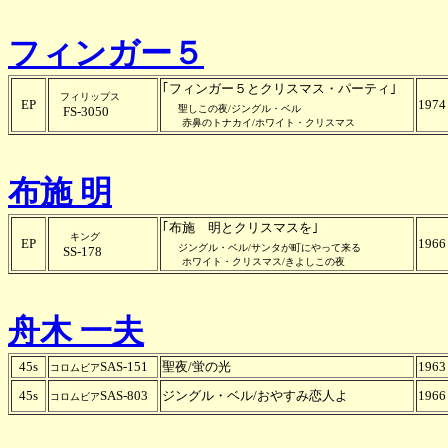
フィンガー５
｢フィンガー５とクリスマス・パーティ｣
フィリップス
EP
1974
聖しこの夜/ジングル・ベル
FS-3050
赤鼻のトナカイ/ホワイト・クリスマス
布施 明
｢布施 明とクリスマスを｣
キング
EP
1966
ジングル・ベル/サンタが町にやって来る
SS-178
ホワイト・クリスマス/きよしこの夜
舟木 一夫
45s
SAS-151
聖夜/蛍の光
1963
コロムビア
45s
SAS-803
ジングル・ベル/おやすみ恋人よ
1966
コロムビア