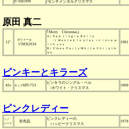
07SH1099
/センチメンタルクリスマス
原田 真二
｢Merry Christmas｣
Ａ）Ｎｅｗ Ｊｉｎｇｌｅ Ｂｅｌｌｓ
ポリドール
/Ｉ Ｗａｎｔｅｄ ｔｏ ｓｔａｙ ｉｎ ｌｏｖｅ ｗ
12"
1981
15MX2034
ｉｔｈ ｙｏｕ
Ｂ）Ｘ’ｍａｓ Ｐａｒｔｙ/Ｗｈｉｔｅ Ｃｈｒｉｓｔｍ
ａｓ
ピンキーとキラーズ
ピンキラのジングル・ベル
45s
HIT-753
1969
キング
/ホワイト・クリスマス
ピンクレディー
ピンクレディーの
ソノ
非売品
1978
シート
ハッピークリスマス