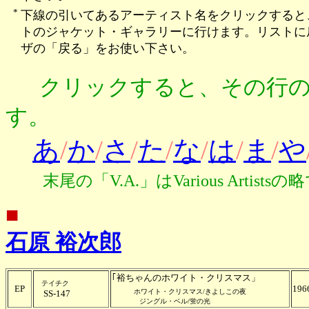
*
下線の引いてあるアーティスト名をクリックすると
トのジャケット・ギャラリーに行けます。リストに
ザの「戻る」をお使い下さい。
クリックすると、その行
す。
あ
/
か
/
さ
/
た
/
な
/
は
/
ま
/
や
末尾の「V.A.」はVarious Artis
■
石原 裕次郎
｢裕ちゃんのホワイト・クリスマス」
テイチク
EP
196
ホワイト・クリスマス/きよしこの夜
SS-147
ジングル・ベル/蛍の光