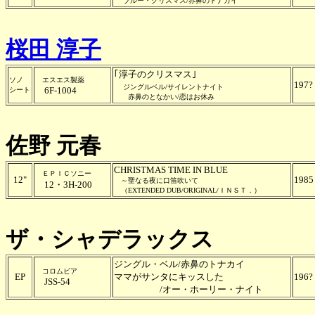
ブルー・クリスマス/赤鼻のトナカイ
桜田 淳子
｢淳子のクリスマス｣
ソノ
エスエス製薬
197?
ジングルベル/サイレントナイト
6F-1004
シート
赤鼻のとなかい/恋はお休み
佐野 元春
CHRISTMAS TIME IN BLUE
ＥＰＩＣソニー
12"
1985
～聖なる夜に口笛吹いて
12・3H-200
（EXTENDED DUB/ORIGINAL/ＩＮＳＴ．）
ザ・シャデラックス
ジングル・ベル/赤鼻のトナカイ
コロムビア
EP
ママがサンタにキッスした
196?
JSS-54
/オー・ホーリー・ナイト