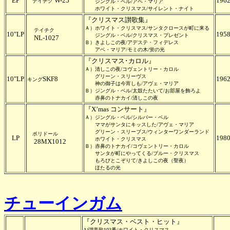
EP
W-25
196
テイチク
ジングル・ベル/アベ・マリア
ホワイト・クリスマス/サイレント・ナイト
『クリスマス讃歌集』
Ａ）ホワイト・クリスマス/サンタクロースが町に来る
テイチク
10"LP
195
ジングル・ベル/クリスマス・プレゼント
NL-1027
Ｂ）きよしこの夜/アデステ・フィデレス
アベ・マリア/モミの木/蛍の光
『クリスマス･カロル』
Ａ）清しこの夜/コヴェントリー・カロル
グリーン・スリーヴス
10"LP
SKF8
196
キング
神の御子は今宵しも/アヴェ・マリア
Ｂ）ジングル・ベル/太鼓たたいて/お部屋を飾ろよ
赤鼻のトナカイ/清しこの夜
『X’mas コンサート』
Ａ）ジングル・ベル/シルバー・ベル
ママがサンタにキッスした/アヴェ・マリア
グリーン・スリーブス/ウィンターワンダーランド
ポリドール
LP
198
ホワイト・クリスマス
28MX1012
Ｂ）赤鼻のトナカイ/コヴェントリー・カロル
サンタが町にやってくる/ブルー・クリスマス
もろびとこぞりて/きよしこの夜（聖夜）
ほたるの光
チューインガム
『クリスマス・ベスト・ヒット』
A)讃美歌103番/ホワイト・クリスマス