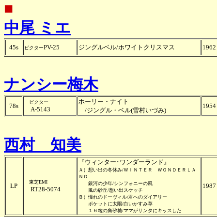
■
中尾 ミエ
45s
PV-25
ジングルベル/ホワイトクリスマス
1962
ビクター
ナンシー梅木
ホーリー・ナイト
ビクター
78s
1954
A-5143
/ジングル・ベル(雪村いづみ)
西村 知美
『ウィンター･ワンダーランド』
Ａ）想い出の冬休み/ＷＩＮＴＥＲ ＷＯＮＤＥＲＬＡ
ＮＤ
東芝EMI
銀河の少年/シンフォニーの風
LP
1987
RT28-5074
風の砂丘/想い出スケッチ
Ｂ）憧れのドーヴィル/君へのダイアリー
ポケットに太陽/白いかすみ草
１６粒の角砂糖/ママがサンタにキッスした