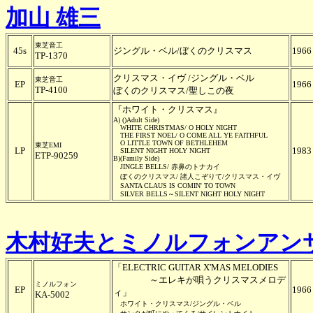
加山 雄三
東芝音工
45s
ジングル・ベル/ぼくのクリスマス
1966
TP-1370
クリスマス・イヴ /ジングル・ベル
東芝音工
EP
1966
TP-4100
ぼくのクリスマス/聖しこの夜
『ホワイト・クリスマス』
A) ()Adult Side)
WHITE CHRISTMAS/ O HOLY NIGHT
THE FIRST NOEL/ O COME ALL YE FAITHFUL
O LITTLE TOWN OF BETHLEHEM
東芝EMI
LP
1983
SILENT NIGHT HOLY NIGHT
ETP-90259
B)(Family Side)
JINGLE BELLS/ 赤鼻のトナカイ
ぼくのクリスマス/ 諸人こぞりて/クリスマス・イヴ
SANTA CLAUS IS COMIN' TO TOWN
SILVER BELLS～SILENT NIGHT HOLY NIGHT
木村好夫とミノルフォンアン
「ELECTRIC GUITAR X'MAS MELODIES
～エレキが唄うクリスマスメロデ
ミノルフォン
EP
1966
ィ」
KA-5002
ホワイト・クリスマス/ジングル・ベル