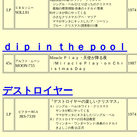
ジングル・ベル/ひとりぼっちのクリスマス
ＣＢＳソニー
孤独の煙突掃除/赤鼻のトナカイ/聖夜
LP
1974
SOLL91
B)サンタが街にやってくる
小さなクリスマス/アベ・マリア
ママがサンタにキッスした/ア・ソーリン
ブルー・クリスマス/讃美歌111番
ｄｉｐ ｉｎ ｔｈｅ ｐｏｏｌ
Miracle Ｐｌａｙ・天使が降る夜
アルファ・ムーン
45s
/
Ｍｉｒａｃｌｅ Ｐｌａｙ・ｏｎ Ｃｈｒ
1987
MOON-755
ｉｓｔｍａｓ Ｄａｙ
デストロイヤー
『デストロイヤーの楽しいクリスマス』
Ａ）ジングル・ベル/ホワイト・クリスマス
サンタが町にやってくる
ビクター/RCA
LP
1974
ママがサンタにキスをした/ジングル・ベル
JRS-7339
Ｂ）デストロイヤーの日本語教室
ウィンター・ワンダーランド/赤鼻のトナカイ
きよしこの夜/お正月