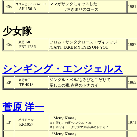
ママがサンタにキッスした
コロムビア/BLOW UP
45s
1981
AH-156-A
/おきまりのコース
少女隊
フロム・サンタクロース・ヴィレッジ
東芝EMI
45s
1987
PRT-1236
/CAN'T TAKE MY EYES OFF YOU
シンギング・エンジェルス
ジングル・ベル/もろびとこぞりて
東芝音工
EP
1965
TP-4018
聖しこの夜/赤鼻のトナカイ
菅原 洋一
「Merry X'mas」
ポリドール
EP
1971
Ａ）聖しこの夜/ジングル･ベル
KR1057
Ｂ）ホワイト・クリスマス/赤鼻のトナカイ
『Merry X'mas』