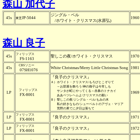
森山 加代子
ジングル・ベル
45s
JP-5044
1960
東芝
/ホワイト・クリスマス(水原弘)
森山 良子
フィリップス
45s
聖しこの夜/ホワイト・クリスマス
1970
FS-1163
CBSソニー
45s
White Christmas/Merry Little Christmas Song
1981
07SH1076
『良子のクリスマス』
Ａ）ホワイト・クリスマス/もろびとこぞりて
～お部屋を飾ろう/神の御子は今宵しも
フィリップス
サンタが町にやってくる～赤鼻のトナカイ
LP
1969
FX-8001
ああベツレヘムよ/クリスマスの願い
Ｂ）聖しこの夜/ジングル・ベル/もみの木
私の好きなもの/シューベルトのアヴェ・マリア
荒野の果てに夕日は落ちて
フィリップス
LP
『良子のクリスマス』
1971
FX-8001
フィリップス
LP
『良子のクリスマス』
1972
FX-8001