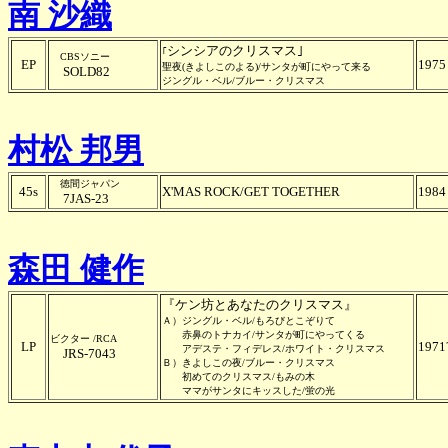
南 沙織
シンシアのクリスマス｣
｢
CBSソニー
EP
1975
聖夜(きよしこのよる)/サンタが町にやって来る
SOLD82
ジングル・ベル/ブルー・クリスマス
村松 邦男
徳間ジャパン
45s
X'MAS ROCK/GET TOGETHER
1984
7JAS-23
森田 健作
『ケン坊とあなたのクリスマス』
Ａ）ジングル・ベル/もろびとこぞりて
赤鼻のトナカイ/サンタが町にやってくる
ビクター /RCA
LP
1971
アデステ・フィデレス/ホワイト・クリスマス
JRS-7043
Ｂ）きよしこの夜/ブルー・クリスマス
初めてのクリスマス/もみの木
ママがサンタにキッスした/蛍の光