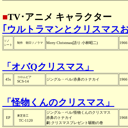
■
TV･アニメ キャラクター
｢ウルトラマンとクリスマス
ソノ
Merry Christmas(語り:小林昭二)
1966
制作 朝日ソノラマ
シート
「オバQクリスマス」
コロムビア
45s
ジングル・ベル/赤鼻のトナカイ
1966
SCS-14
「怪物くんのクリスマス」
ジングル・ベル/怪物くんのクリスマス
東芝音工
EP
赤鼻のトナカイ
1968
TC-1120
劇:クリスマスプレゼント騒動の巻