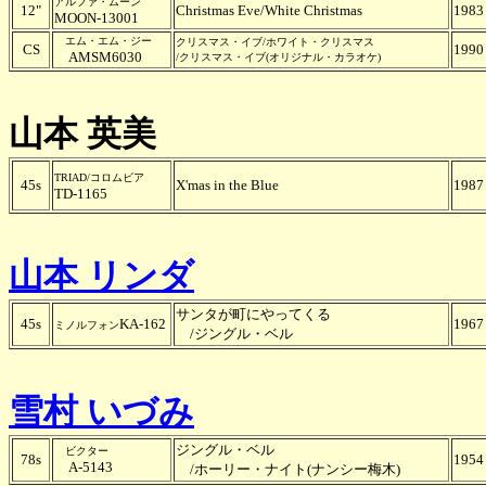
アルファ・ムーン
12"
Christmas Eve/White Christmas
1983
MOON-13001
エム・エム・ジー
クリスマス・イブ/ホワイト・クリスマス
CS
1990
AMSM6030
/クリスマス・イブ(オリジナル・カラオケ)
山本 英美
TRIAD/コロムビア
45s
X'mas in the Blue
1987
TD-1165
山本 リンダ
サンタが町にやってくる
45s
KA-162
1967
ミノルフォン
/ジングル・ベル
雪村 いづみ
ジングル・ベル
ビクター
78s
1954
A-5143
/ホーリー・ナイト(ナンシー梅木)