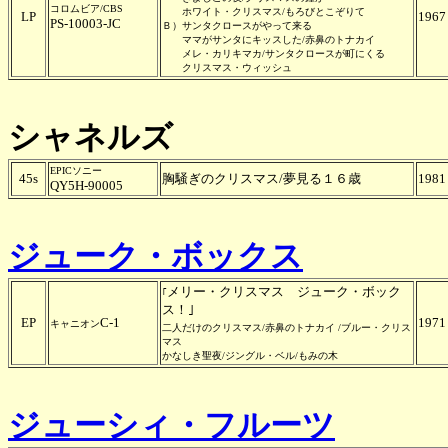
コロムビア/CBS
ホワイト・クリスマス/もろびとこぞりて
LP
1967
PS-10003-JC
Ｂ）サンタクロースがやって来る
ママがサンタにキッスした/赤鼻のトナカイ
メレ・カリキマカ/サンタクロースが町にくる
クリスマス・ウィッシュ
シャネルズ
EPICソニー
45s
胸騒ぎのクリスマス/夢見る１６歳
1981
QY5H-90005
ジューク・ボックス
メリー・クリスマス ジューク・ボック
｢
ス！｣
EP
C-1
1971
キャニオン
二人だけのクリスマス/赤鼻のトナカイ
/ブルー・クリス
マス
かなしき聖夜/ジングル・ベル/もみの木
ジューシィ・フルーツ