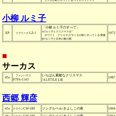
サンタが町にやってくる/サイレントナイト
小柳 ルミ子
「小柳 ルミ子のすべて」
A)"ルミ子とクリスマスを”
EP
LZ-1
1972
リプリーズ
ホワイト・クリスマス/サンタが町にやってくる/聖夜
B)”ルミ子と日本の春の唄
■
サーカス
いちばん素敵なクリスマス
ファンハウス
45s
1987
07FA-1143
/A LITTLE LIE
西郷 輝彦
45s
CW-180
ジングルベル/
きよしこの夜
1964
クラウン
45s
CW-180
ジングルベル/きよしこの夜
1964