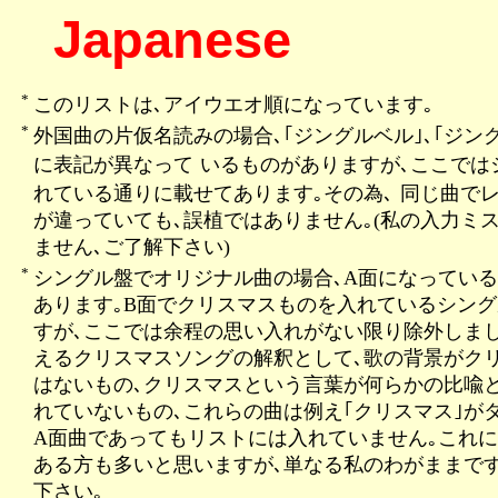
Japanese
*
このリストは､アイウエオ順になっています｡
*
外国曲の片仮名読みの場合､｢ジングルベル｣､｢ジン
に表記が異なって
いるものがありますが､ここでは
れている通りに載せてあります｡その為､
同じ曲で
が違っていても､誤植ではありません｡(私の入力ミ
ません､ご了解下さい)
*
シングル盤でオリジナル曲の場合､A面になってい
あります｡B面でクリスマスものを入れているシン
すが､ここでは余程の思い入れがない限り除外しまし
えるクリスマスソングの解釈として､歌の背景がク
はないもの､クリスマスという言葉が何らかの比喩
れていないもの､これらの曲は例え｢クリスマス｣が
A面曲であってもリストには入れていません｡これ
ある方も多いと思いますが､単なる私のわがままで
下さい｡