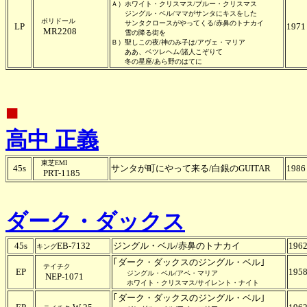
Ａ）ホワイト・クリスマス/ブルー・クリスマス
ジングル・ベル/ママがサンタにキスをした
ポリドール
サンタクロースがやってくる/赤鼻のトナカイ
LP
1971
MR2208
雪の降る街を
Ｂ）聖しこの夜/神のみ子は/アヴェ・マリア
ああ、ベツレヘム/諸人こぞりて
冬の星座/あら野のはてに
■
高中 正義
東芝EMI
45s
サンタが町にやって来る/白銀のGUITAR
1986
PRT-1185
ダーク・ダックス
45s
EB-7132
ジングル・ベル/赤鼻のトナカイ
196
キング
｢ダーク・ダックスのジングル・ベル｣
テイチク
EP
195
ジングル・ベル/アベ・マリア
NEP-1071
ホワイト・クリスマス/サイレント・ナイト
｢ダーク・ダックスのジングル・ベル｣