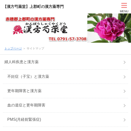
【漢方芍薬堂】上郡町の漢方薬専門
MENU
HOME
トップページ
＞ サイトマップ
カウンセリング
婦人科疾患と漢方薬
症状別と漢方薬
不妊症（子宝）と漢方薬
アクセス
更年期障害と漢方薬
お問い合わせ
血の道症と更年期障害
薬膳ブログ「日々塩梅」
PMS(月経前緊張症)
上郡日記ブログ