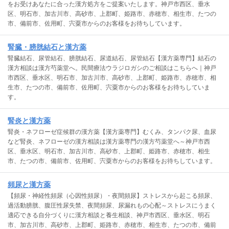
をお受けあなたに合った漢方処方をご提案いたします。神戸市西区、垂水
区、明石市、加古川市、高砂市、上郡町、姫路市、赤穂市、相生市、たつの
市、備前市、佐用町、宍粟市からのお客様をお待ちしています。
腎臓・膀胱結石と漢方薬
腎臓結石、尿管結石、膀胱結石、尿道結石、尿管結石【漢方薬専門】結石の
漢方相談は漢方芍薬堂へ。民間療法ウラジロガシのご相談はこちらへ｜神戸
市西区、垂水区、明石市、加古川市、高砂市、上郡町、姫路市、赤穂市、相
生市、たつの市、備前市、佐用町、宍粟市からのお客様をお待ちしていま
す。
腎炎と漢方薬
腎炎・ネフローゼ症候群の漢方薬【漢方薬専門】むくみ、タンパク尿、血尿
など腎炎、ネフローゼの漢方相談は漢方薬専門の漢方芍薬堂へ～神戸市西
区、垂水区、明石市、加古川市、高砂市、上郡町、姫路市、赤穂市、相生
市、たつの市、備前市、佐用町、宍粟市からのお客様をお待ちしています。
頻尿と漢方薬
【頻尿・神経性頻尿（心因性頻尿）・夜間頻尿】ストレスから起こる頻尿、
過活動膀胱、腹圧性尿失禁、夜間頻尿、尿漏れもの心配～ストレスにうまく
適応できる自分づくりに漢方相談と養生相談、神戸市西区、垂水区、明石
市、加古川市、高砂市、上郡町、姫路市、赤穂市、相生市、たつの市、備前