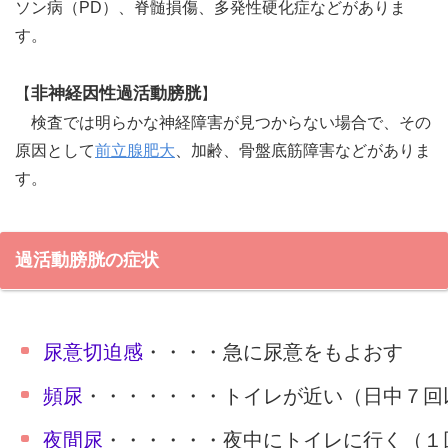
ソン病（PD）、脊髄損傷、多発性硬化症などがありま
す。
非神経因性過活動膀胱
【
】
検査では明らかな神経障害が見つからない場合で、その
原因として
前立腺肥大
、加齢、骨盤底筋障害などがありま
す。
過活動膀胱の症状
尿意切迫感
・・・・急に尿意をもよおす
頻尿
・・・・・・・トイレが近い（日中７回
夜間尿
・・・・・・夜中にトイレに行く（１