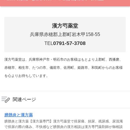
漢方芍薬堂
兵庫県赤穂郡上郡町岩木甲158-55
0791-57-3708
TEL
漢方芍薬堂は、兵庫県神戸市・明石市のお客様はもとより上郡町、西播磨、
赤穂市、相生市、たつの市、備前市、佐用町、姫路市、和気町からのお客様
を心よりお待ちしています。
関連ページ
膀胱炎と漢方薬
膀胱炎と漢方薬【漢方薬専門】漢方芍薬堂で排尿痛、頻尿、残尿感、尿混濁
で排尿の際の痛み、不快感など膀胱炎の漢方相談は漢方専門薬剤師が御相談