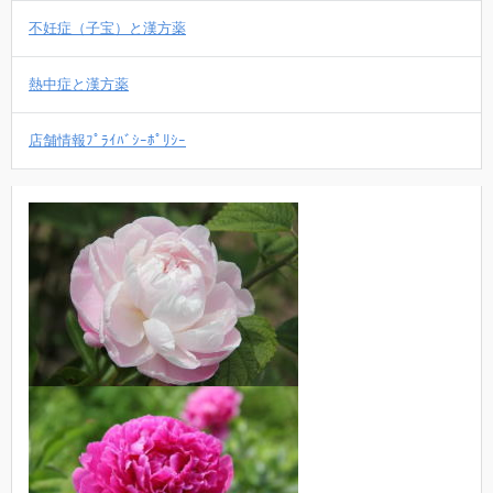
不妊症（子宝）と漢方薬
熱中症と漢方薬
店舗情報ﾌﾟﾗｲﾊﾞｼｰﾎﾟﾘｼｰ