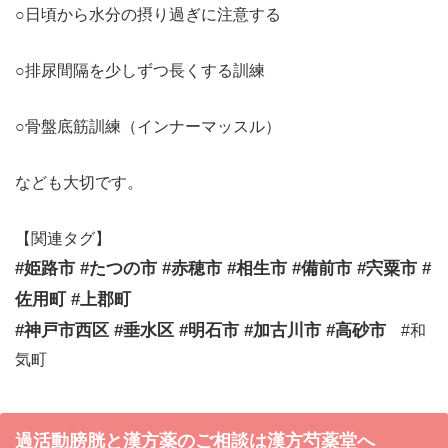
○日頃から水分の摂り過ぎに注意する
○排尿間隔を少しずつ長くする訓練
○骨盤底筋訓練（インナーマッスル）
なども大切です。
【関連タグ】
#姫路市 #たつの市 #赤穂市 #相生市 #備前市 #宍粟市 #
佐用町 #上郡町
#神戸市西区 #垂水区 #明石市 #加古川市 #高砂市
#和
気町
過活動膀胱と漢方薬のご相談は漢方芍薬堂へ