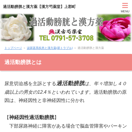
過活動膀胱と漢方薬【漢方芍薬堂】上郡町
MENU
HOME
トップページ
＞
泌尿器系疾患と漢方薬(尿トラブル)
＞ 過活動膀胱と漢方薬
カウンセリング
過活動膀胱とは
症状別と漢方薬
過活動膀胱
尿意切迫感を主訴とする
は、年々増加し４０
アクセス
歳以上の男女の12.4％といわれています。
過活動膀胱の原
お問い合わせ
因は、神経因性と非神経因性に分かれ
薬膳ブログ「日々塩梅」
神経因性過活動膀胱
【
】
下部尿路神経に障害がある場合で脳血管障害やパーキン
上郡日記ブログ