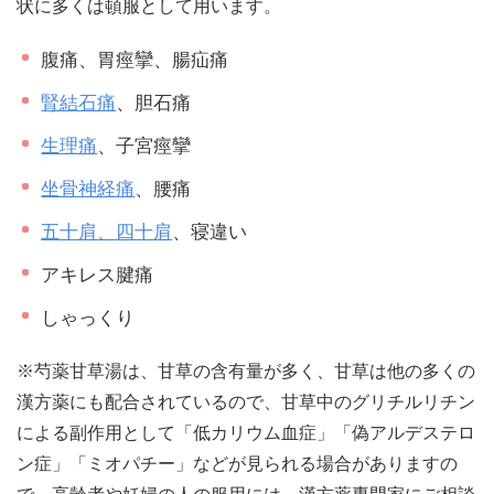
状に多くは頓服として用います。
腹痛、胃痙攣、腸疝痛
腎結石痛
、胆石痛
生理痛
、子宮痙攣
坐骨神経痛
、腰痛
五十肩、四十肩
、寝違い
アキレス腱痛
しゃっくり
※芍薬甘草湯は、甘草の含有量が多く、甘草は他の多くの
漢方薬にも配合されているので、甘草中のグリチルリチン
による副作用として「低カリウム血症」「偽アルデステロ
ン症」「ミオパチー」などが見られる場合がありますの