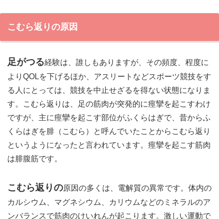
こむら返りの原因
足がつる
経験は、誰しもありますが、その頻度、程度に
よりQOLを下げるほか、アスリートなどスポーツ競技をす
る人にとっては、競技を中止せざるを得ない状態になりま
す。こむら返りは、足の筋肉が突発的に痙攣を起こすわけ
ですが、主に痙攣を起こす部位がふくらはぎで、昔からふ
くらはぎを腓（こむら）と呼んでいたことからこむら返り
というようになったと言われています。痙攣を起こす筋肉
は腓腹筋です。
こむら返りの
原因の多くは、電解質の異常です。体内の
カルシウム、マグネシウム、カリウムなどのミネラルのア
ンバランスで筋肉のけいれんが起こります。激しい運動で