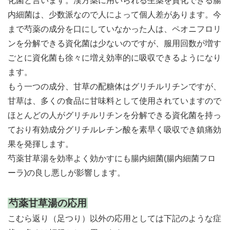
化菌と言います。漢方薬に用いられる生薬を資化できる腸
内細菌は、少数派なので人によって個人差があります。今
まで芍薬の成分を口にしていなかった人は、ペオニフロリ
ンを分解できる資化菌は少ないのですが、服用回数が増す
ごとに資化菌も徐々に増え効率的に吸収できるようになり
ます。
もう一つの成分、甘草の配糖体はグリチルリチンですが、
甘草は、多くの食品に甘味料として使用されていますので
ほとんどの人がグリチルリチンを分解できる資化菌を持っ
ており有効成分グリチルレチン酸を素早く吸収でき鎮痛効
果を発揮します。
芍薬甘草湯を効率よく効かすにも腸内細菌(腸内細菌フロ
ーラ)の良し悪しが影響します。
芍薬甘草湯の応用
こむら返り（足つり）以外の応用としては下記のような症