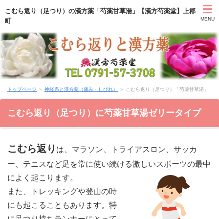
こむら返り（足つり）の漢方薬「芍薬甘草湯」【漢方芍薬堂】上郡
MENU
町
HOME
トップページ
＞
神経系と漢方薬（痛み・しびれ）
＞ こむら返り（足つり）「芍薬甘草湯」
カウンセリング
こむら返り（足つり）に芍薬甘草湯ゼリータイプ
症状別と漢方薬
こむら返り
アクセス
は、マラソン、トライアスロン、サッカ
ー、テニスなど足を常に使い続ける激しいスポーツの最中
お問い合わせ
によく起こります。
また、トレッキングや登山の時
薬膳ブログ「日々塩梅」
にも起こることもあります。特
に足つり持ちランナーにとって