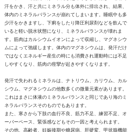
汗をかき、汗と共にミネラル分も体外に排出され、結果、
体内のミネラルバランスが崩れてしまいます。睡眠中も多
少汗をかきますし、下痢をしたり降圧利尿剤などを飲んで
いると軽い脱水状態になり、ミネラルバランスが壊れま
す。筋肉はカルシウムイオンによって収縮し、マグネシウ
ムによって弛緩します。体内のマグネシウムは、発汗だけ
ではなくエネルギー産生の時にも消費され運動時には不足
しやすくなり、筋肉の痙攣が起きやすくなります。
発汗で失われるミネラルは、ナトリウム、カリウム、カル
シウム、マグネシウムの他数多くの微量元素があります。
これはまさに体液のミネラルバランスと同じであり海のミ
ネラルバランスそのものでもあります。
また、寒さから下肢の血行不良、筋力不足、練習不足、オ
ーバーペース、緊張感などもその一因と考えられます。
その他、高齢者、妊娠後期や糖尿病、肝硬変、甲状腺機能