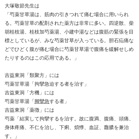
大塚敬節先生は
「芍薬甘草湯は、筋肉の引きつれて痛む場合に用いられ
る。芍薬甘草の配剤された薬方は非常に多い。四逆散、柴
胡桂枝湯、桂枝加芍薬湯、小建中湯などは腹筋の緊張を目
標としているが、みな芍薬甘草が入っている。胆石疝痛な
どでひどく腹が痛む場合に芍薬甘草湯で腹痛を緩解せしめ
たりするのはこの応用である。」
吉益東洞「類聚方」には
芍薬甘草湯「拘攣急迫する者を治す」
吉益東洞「方機」には
芍薬甘草湯「
脚攣急
する者」
吉益東洞「薬徴」には
芍薬「結実して拘攣するを治す。故に腹満、腹痛、頭痛、
身体疼痛、不仁を治し、下痢、煩悸、血証、廱膿を兼治
す。」