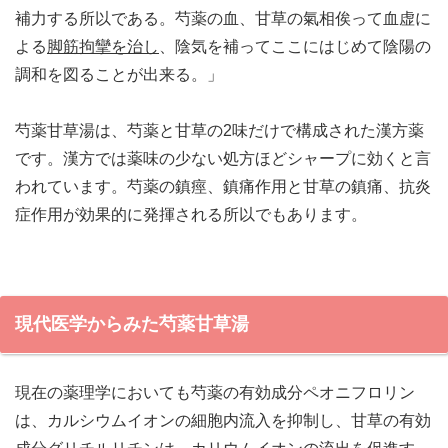
補力する所以である。芍薬の血、甘草の氣相俟って血虚に
よる
脚筋拘攣を治し
、陰気を補ってここにはじめて陰陽の
調和を図ることが出来る。」
芍薬甘草湯は、芍薬と甘草の2味だけで構成された漢方薬
です。漢方では薬味の少ない処方ほどシャープに効くと言
われています。芍薬の鎮痙、鎮痛作用と甘草の鎮痛、抗炎
症作用が効果的に発揮される所以でもあります。
現代医学からみた芍薬甘草湯
現在の薬理学においても芍薬の有効成分ペオニフロリン
は、カルシウムイオンの細胞内流入を抑制し、甘草の有効