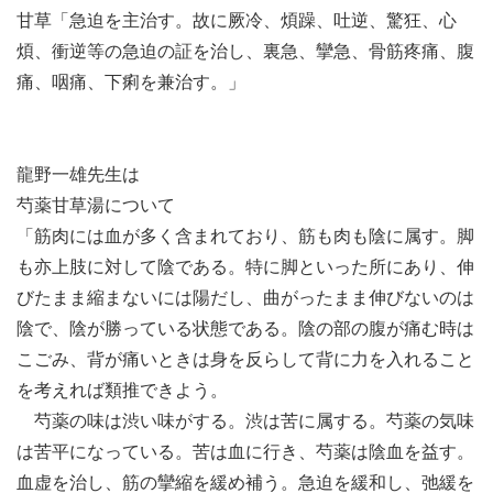
甘草「急迫を主治す。故に厥冷、煩躁、吐逆、驚狂、心
煩、衝逆等の急迫の証を治し、裏急、攣急、骨筋疼痛、腹
痛、咽痛、下痢を兼治す。」
龍野一雄先生は
芍薬甘草湯について
「筋肉には血が多く含まれており、筋も肉も陰に属す。脚
も亦上肢に対して陰である。特に脚といった所にあり、伸
びたまま縮まないには陽だし、曲がったまま伸びないのは
陰で、陰が勝っている状態である。陰の部の腹が痛む時は
こごみ、背が痛いときは身を反らして背に力を入れること
を考えれば類推できよう。
芍薬の味は渋い味がする。渋は苦に属する。芍薬の気味
は苦平になっている。苦は血に行き、芍薬は陰血を益す。
血虚を治し、筋の攣縮を緩め補う。急迫を緩和し、弛緩を