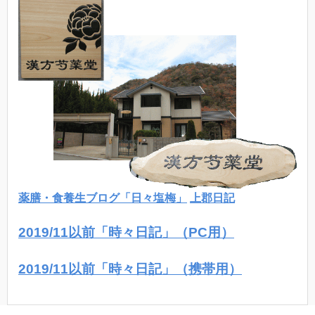
薬膳・食養生ブログ「日々塩梅」
上郡日記
2019/11以前「時々日記」（PC用）
2019/11以前「時々日記」（携帯用）