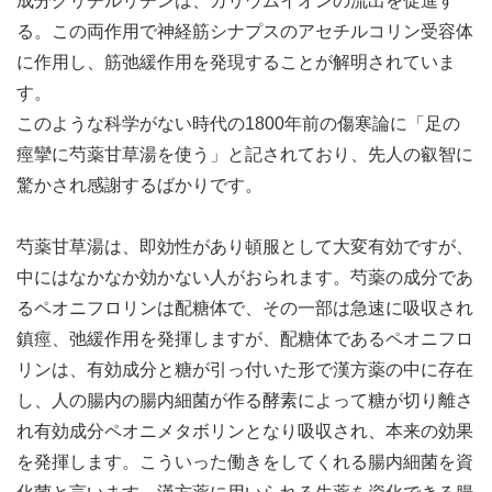
成分グリチルリチンは、カリウムイオンの流出を促進す
る。この両作用で神経筋シナプスのアセチルコリン受容体
に作用し、筋弛緩作用を発現することが解明されていま
す。
このような科学がない時代の1800年前の傷寒論に「足の
痙攣に芍薬甘草湯を使う」と記されており、先人の叡智に
驚かされ感謝するばかりです。
芍薬甘草湯は、即効性があり頓服として大変有効ですが、
中にはなかなか効かない人がおられます。芍薬の成分であ
るペオニフロリンは配糖体で、その一部は急速に吸収され
鎮痙、弛緩作用を発揮しますが、配糖体であるペオニフロ
リンは、有効成分と糖が引っ付いた形で漢方薬の中に存在
し、人の腸内の腸内細菌が作る酵素によって糖が切り離さ
れ有効成分ペオニメタボリンとなり吸収され、本来の効果
を発揮します。こういった働きをしてくれる腸内細菌を資