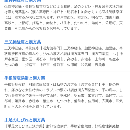
坐骨神経痛と漢方薬
坐骨神経痛・脊柱管狭窄症などによる腰痛、足のシビレ・痛み改善の漢方薬
は漢方芍薬堂へ【漢方薬専門・神戸市・明石市】加齢からくる脊柱管狭窄症
には、漢方薬がお役に立ちます。神戸市西区、垂水区、明石市、加古川市、
高砂市、上郡町、姫路市、赤穂市、相生市、たつの市、備前市、佐用町、宍
粟市、和気町からのお客様をお待ちしています。
三叉神経痛と漢方薬
三叉神経痛、帯状疱疹【漢方薬専門】三叉神経痛、顔面神経痛、顔面痛、帯
状疱疹後疼痛の痛みやしびれの漢方相談は漢方薬専門「漢方芍薬堂」へ｜神
戸市西区、垂水区、明石市、加古川市、高砂市、赤穂市 上郡町 相生市
たつの市 姫路市 神戸市 備前市 佐用町 和気町 宍粟市
手根管症候群と漢方薬
手根管症候群・肘部管症候群・ばね指の漢方薬【漢方薬専門】手・指の痺
れ、痛みなど女性特有のトラブルの漢方相談は漢方芍薬堂へ。手の痛み、し
びれを漢方薬で改善～神戸市西区、垂水区、明石市、加古川市、高砂市、上
郡町、姫路市、赤穂市、相生市、たつの市、備前市、佐用町、宍粟市、和気
町からのお客様をお待ちしています。
手足のしびれと漢方薬
【手足のしびれと漢方薬】肘部管症候群、手根管症候群、頚椎症性神経根