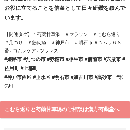
お役に立てることを信条として日々研鑽を積んで
います。
【関連タグ】＃芍薬甘草湯 ＃マラソン ＃こむら返り
＃足つり ＃筋肉痛 ＃神戸市 ＃明石市 ＃ツムラ６８
番 #コムレケア #ツラレス
#姫路市 #たつの市 #赤穂市 #相生市 #備前市 #宍粟市 #
佐用町 #上郡町
#神戸市西区 #垂水区 #明石市 #加古川市 #高砂市
#和
気町
こむら返りと芍薬甘草湯のご相談は漢方芍薬堂へ