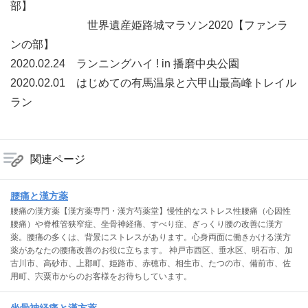
部】
世界遺産姫路城マラソン2020【ファンラ
ンの部】
2020.02.24 ランニングハイ ! in 播磨中央公園
2020.02.01 はじめての有馬温泉と六甲山最高峰トレイル
ラン
関連ページ
腰痛と漢方薬
腰痛の漢方薬【漢方薬専門・漢方芍薬堂】慢性的なストレス性腰痛（心因性
腰痛）や脊椎管狭窄症、坐骨神経痛、すべり症、ぎっくり腰の改善に漢方
薬。腰痛の多くは、背景にストレスがあります。心身両面に働きかける漢方
薬があなたの腰痛改善のお役に立ちます。 神戸市西区、垂水区、明石市、加
古川市、高砂市、上郡町、姫路市、赤穂市、相生市、たつの市、備前市、佐
用町、宍粟市からのお客様をお待ちしています。