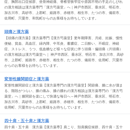
症、胸郭出口症候群、坐骨神経痛、脊椎管狭窄症や原因不明の手足のしびれ
の漢方相談は漢方薬専門「漢方芍薬堂」へ｜神戸市西区、垂水区、明石市、
加古川市、高砂市、上郡町、姫路市、赤穂市、相生市、たつの市、備前市、
佐用町、宍粟市、和気町からのお客様をお待ちしています。
頭痛と漢方薬
【頭痛の漢方薬】漢方薬専門【漢方芍薬堂】更年期障害、月経、妊娠、慢性
便秘、貧血、高血圧、緑内障、中耳炎、蓄膿症、二日酔い、不眠症、神経
症、ストレス、うつ、低血糖など様々な症状に伴う頭痛・偏頭痛（片頭痛）
の漢方相談は漢方芍薬堂ヘ｜ 神戸市西区、垂水区、明石市、加古川市、高砂
市、上郡町、姫路市、赤穂市、相生市、たつの市、備前市、佐用町、宍粟市
からのお客様をお待ちしています。
変形性膝関節症と漢方薬
変形性膝関節症と漢方薬【漢方薬専門の漢方芍薬堂】関節痛、膝に水が溜ま
る、階段がつらい、膝の痛み、膝の腫れの漢方相談は漢方薬専門の「漢方芍
薬堂」へ｜膝関節を楽にして快適な毎日へ～神戸市西区、垂水区、明石市、
加古川市、高砂市、上郡町、姫路市、赤穂市、相生市、たつの市、備前市、
佐用町、宍粟市からのお客様をお待ちしています。
四十肩・五十肩と漢方薬
四十肩・五十肩 漢方薬【漢方薬専】肩こり、頚肩腕症候群、四十肩・五十