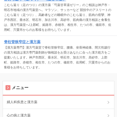
こむら返り（足のつり）の漢方薬「芍薬甘草湯ゼリー」のご相談は神戸市・
明石市地域の漢方芍薬堂へ。マラソン、サッカーなど 競技中のアスリートの
こむら返り（足つり）、高齢者などの睡眠中のこむら返り、筋肉の痙攣、神
戸市西区、垂水区、明石市、加古川市、高砂市、筋肉痛の漢方相談と食養生
は、漢方芍薬堂へ/上郡町、姫路市、赤穂市、相生市、たつの市、備前市、佐
用町、宍粟市からのお客様をお待ちしています。
脊柱管狭窄症と漢方薬
【漢方薬専門】漢方芍薬堂で脊柱管狭窄症、腰痛、坐骨神経痛、間欠性跛行
の漢方相談は漢方専門薬剤師が御相談をお受けあなたに合った漢方処方をご
提案いたします。神戸市西区、垂水区、明石市、加古川市、高砂市、上郡
町、姫路市、赤穂市、相生市、たつの市、備前市、佐用町、宍粟市からのお
客様をお待ちしています。
メニュー
婦人科疾患と漢方薬
心の病と漢方薬