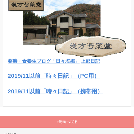
薬膳・食養生ブログ「日々塩梅」
上郡日記
2019/11以前「時々日記」（PC用）
2019/11以前「時々日記」（携帯用）
先頭へ戻る