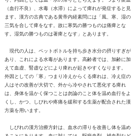
（血行不良）、水毒（水滞）によって痺れが発症すると見
ます。漢方の古典である黄帝内経素問には「風、寒、湿の
三気を合して痺をなす。故に寒気の勝つものは痛痺とな
す。湿気の勝つものは著痺となす」とあります。
現代の人は、ペットボトルを持ち歩き水分の摂りすぎが
あり、これによる水毒があります。高齢者では、加齢に加
えて血虚、腎虚などにより痺れが起きやすくなります。
外因としての「寒」つまり冷えからくる痺れは、冷え症の
人はその改善が大切で、外から冷やされて悪化する痺れ
は、身体を温かく保つことは勿論のこと体を温め血行をよ
くし、かつ、しびれや疼痛を緩和する生薬が配合された漢
方薬を用います。
しびれの漢方治療方針は、血水の滞りを改善し体を温め
ることにあります。血に対しては、駆瘀血剤、補血剤など