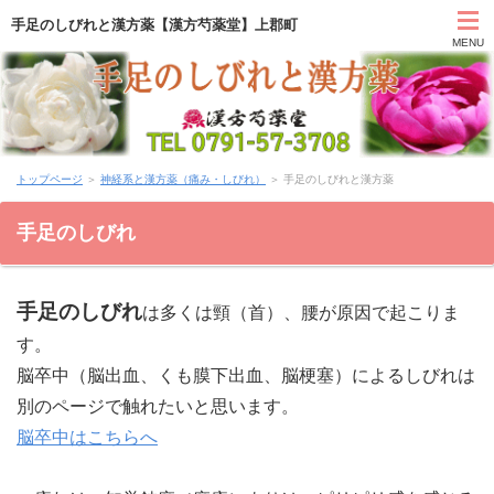
手足のしびれと漢方薬【漢方芍薬堂】上郡町
MENU
HOME
トップページ
＞
神経系と漢方薬（痛み・しびれ）
＞ 手足のしびれと漢方薬
カウンセリング
手足のしびれ
症状別と漢方薬
手足のしびれ
は多くは頸（首）、腰が原因で起こりま
アクセス
す。
お問い合わせ
脳卒中（脳出血、くも膜下出血、脳梗塞）によるしびれは
別のページで触れたいと思います。
薬膳ブログ「日々塩梅」
脳卒中はこちらへ
上郡日記ブログ