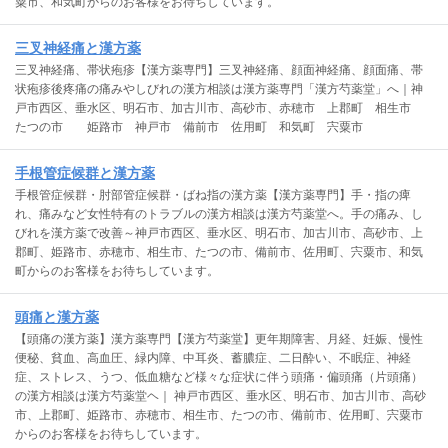
粟市、和気町からのお客様をお待ちしています。
三叉神経痛と漢方薬
三叉神経痛、帯状疱疹【漢方薬専門】三叉神経痛、顔面神経痛、顔面痛、帯
状疱疹後疼痛の痛みやしびれの漢方相談は漢方薬専門「漢方芍薬堂」へ｜神
戸市西区、垂水区、明石市、加古川市、高砂市、赤穂市 上郡町 相生市
たつの市 姫路市 神戸市 備前市 佐用町 和気町 宍粟市
手根管症候群と漢方薬
手根管症候群・肘部管症候群・ばね指の漢方薬【漢方薬専門】手・指の痺
れ、痛みなど女性特有のトラブルの漢方相談は漢方芍薬堂へ。手の痛み、し
びれを漢方薬で改善～神戸市西区、垂水区、明石市、加古川市、高砂市、上
郡町、姫路市、赤穂市、相生市、たつの市、備前市、佐用町、宍粟市、和気
町からのお客様をお待ちしています。
頭痛と漢方薬
【頭痛の漢方薬】漢方薬専門【漢方芍薬堂】更年期障害、月経、妊娠、慢性
便秘、貧血、高血圧、緑内障、中耳炎、蓄膿症、二日酔い、不眠症、神経
症、ストレス、うつ、低血糖など様々な症状に伴う頭痛・偏頭痛（片頭痛）
の漢方相談は漢方芍薬堂ヘ｜ 神戸市西区、垂水区、明石市、加古川市、高砂
市、上郡町、姫路市、赤穂市、相生市、たつの市、備前市、佐用町、宍粟市
からのお客様をお待ちしています。