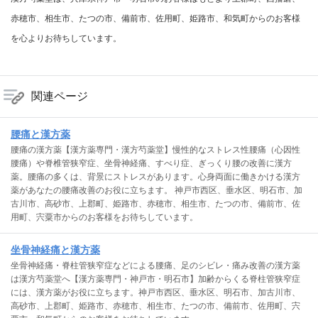
赤穂市、相生市、たつの市、備前市、佐用町、姫路市、和気町からのお客様
を心よりお待ちしています。
関連ページ
腰痛と漢方薬
腰痛の漢方薬【漢方薬専門・漢方芍薬堂】慢性的なストレス性腰痛（心因性
腰痛）や脊椎管狭窄症、坐骨神経痛、すべり症、ぎっくり腰の改善に漢方
薬。腰痛の多くは、背景にストレスがあります。心身両面に働きかける漢方
薬があなたの腰痛改善のお役に立ちます。 神戸市西区、垂水区、明石市、加
古川市、高砂市、上郡町、姫路市、赤穂市、相生市、たつの市、備前市、佐
用町、宍粟市からのお客様をお待ちしています。
坐骨神経痛と漢方薬
坐骨神経痛・脊柱管狭窄症などによる腰痛、足のシビレ・痛み改善の漢方薬
は漢方芍薬堂へ【漢方薬専門・神戸市・明石市】加齢からくる脊柱管狭窄症
には、漢方薬がお役に立ちます。神戸市西区、垂水区、明石市、加古川市、
高砂市、上郡町、姫路市、赤穂市、相生市、たつの市、備前市、佐用町、宍