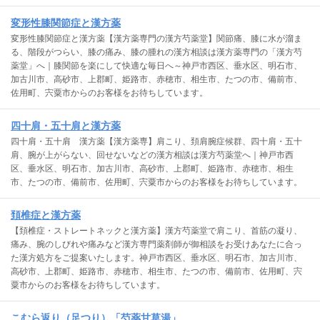
変形性膝関節症と漢方薬
変形性膝関節症と漢方薬【漢方薬専門の漢方芍薬堂】関節痛、膝に水が溜ま
る、階段がつらい、膝の痛み、膝の腫れの漢方相談は漢方薬専門の「漢方芍
薬堂」へ｜膝関節を楽にして快適な毎日へ～神戸市西区、垂水区、明石市、
加古川市、高砂市、上郡町、姫路市、赤穂市、相生市、たつの市、備前市、
佐用町、宍粟市からのお客様をお待ちしています。
四十肩・五十肩と漢方薬
四十肩・五十肩 漢方薬【漢方薬専】肩こり、頚肩腕症候群、四十肩・五十
肩、腕が上がらない、回せないなどの漢方相談は漢方芍薬堂へ｜神戸市西
区、垂水区、明石市、加古川市、高砂市、上郡町、姫路市、赤穂市、相生
市、たつの市、備前市、佐用町、宍粟市からのお客様をお待ちしています。
頚椎症と漢方薬
【頚椎症・ストレートネックと漢方薬】漢方芍薬堂で肩こり、首筋の凝り、
痛み、腕のしびれや痛みなど漢方専門薬剤師が御相談をお受けあなたに合っ
た漢方処方をご提案いたします。神戸市西区、垂水区、明石市、加古川市、
高砂市、上郡町、姫路市、赤穂市、相生市、たつの市、備前市、佐用町、宍
粟市からのお客様をお待ちしています。
こむら返り（足つり）「芍薬甘草湯」