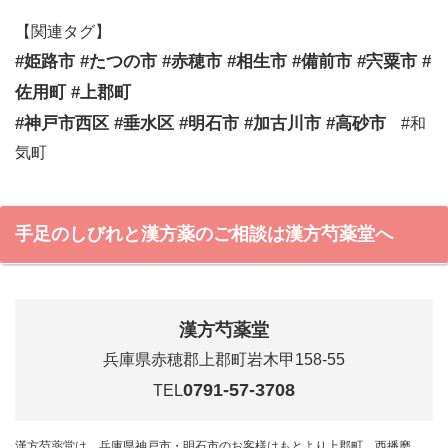
【関連タグ】
#姫路市 #たつの市 #赤穂市 #相生市 #備前市 #宍粟市 #
佐用町 #上郡町
#神戸市西区 #垂水区 #明石市 #加古川市 #高砂市
#和
気町
手足のしびれと漢方薬のご相談は漢方芍薬堂へ
漢方芍薬堂
兵庫県赤穂郡上郡町岩木甲158-55
0791-57-3708
TEL
漢方芍薬堂は、兵庫県神戸市・明石市のお客様はもとより上郡町、西播磨、