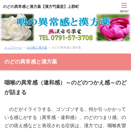
のどの異常感と漢方薬【漢方芍薬堂】上郡町
MENU
HOME
トップページ
＞
心の病と漢方薬
＞ のどの異常感と漢方薬
カウンセリング
のどの異常感と漢方薬
症状別と漢方薬
咽喉の異常感（違和感）～のどのつかえ感～のど
アクセス
が詰まる
お問い合わせ
のどがイライラする、ゴソゴソする、何か引っかかって
薬膳ブログ「日々塩梅」
いる感じがする（異常感・違和感）、のどのつまり感、の
どの痞え感などと表現される症状は、漢方では、咽喉炙臠
上郡日記ブログ