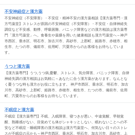
不安神経症と漢方薬
不安神経症（不安障害）・不安症・精神不安の漢方薬相談【漢方薬専門・漢
方芍薬堂】ストレスが原因の不安神経症（不安障害）・不安症・自律神経失
調症など不安感、動悸、呼吸困難、パニック障害などの漢方相談は漢方薬専
門「漢方芍薬堂」へ。食養生や薬膳を用いた健康相談も漢方芍薬堂へ～神戸
市西区、垂水区、明石市、加古川市、高砂市、上郡町、姫路市、赤穂市、相
生市、たつの市、備前市、佐用町、宍粟市からのお客様をお待ちしていま
す。
うつと漢方薬
【漢方薬専門】うつ,うつ病,憂鬱、ストレス、気分障害、パニック障害、自律
神経失調の漢方相談はお気軽に～あなたに合う漢方薬があります。なんとな
く憂うつな時も漢方がお役に立ちます。 神戸市西区、垂水区、明石市、加古
川市、高砂市、上郡町、姫路市、赤穂市、相生市、たつの市、備前市、佐用
町、宍粟市からのお客様をお待ちしています。
不眠症と漢方薬
不眠症【漢方薬専門】不眠、入眠障害、寝つきが悪い、中途覚醒、早朝覚
醒、熟睡感がない、目覚めても体がシャキッとしない、眠れないことへの不
安など不眠症・睡眠障害の漢方相談は漢方芍薬堂へ、何気ない日々のストレ
スが不眠症の元かも～神戸市西区、垂水区、明石市、加古川市、高砂市、上