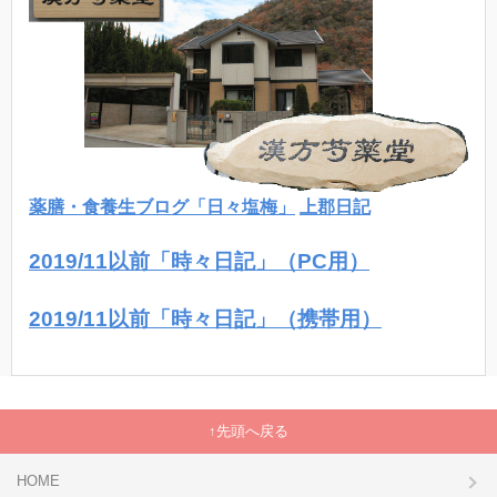
薬膳・食養生ブログ「日々塩梅」
上郡日記
2019/11以前「時々日記」（PC用）
2019/11以前「時々日記」（携帯用）
先頭へ戻る
HOME