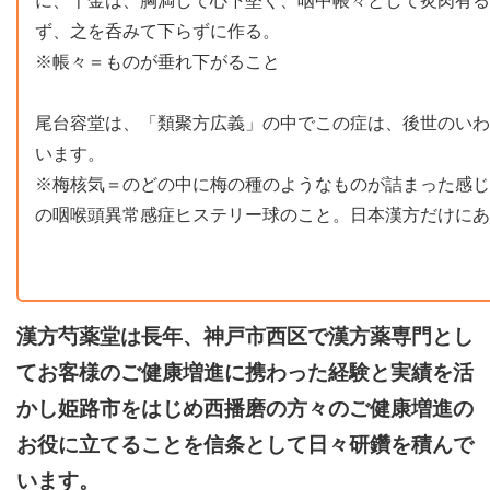
に、千金は、胸満して心下堅く、咽中帳々として炙肉有る
ず、之を呑みて下らずに作る。
※帳々＝ものが垂れ下がること
尾台容堂は、「類聚方広義」の中でこの症は、後世のいわ
います。
※梅核気＝のどの中に梅の種のようなものが詰まった感じ
の咽喉頭異常感症ヒステリー球のこと。日本漢方だけにあ
漢方芍薬堂は長年、神戸市西区で漢方薬専門とし
てお客様のご健康増進に携わった経験と実績を活
かし姫路市をはじめ西播磨の方々のご健康増進の
お役に立てることを信条として日々研鑽を積んで
います。