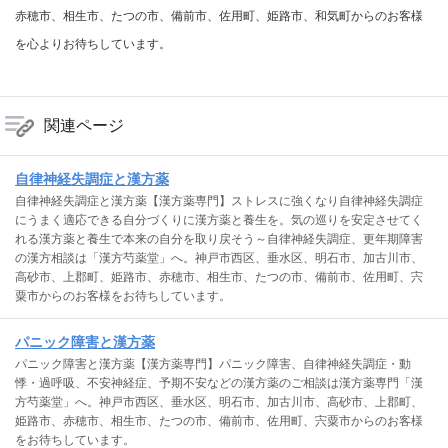
赤穂市、相生市、たつの市、備前市、佐用町、姫路市、和気町からのお客様
を心よりお待ちしています。
関連ページ
自律神経失調症と漢方薬
自律神経失調症と漢方薬【漢方薬専門】ストレスに強くなり自律神経失調症
にうまく適応できる自分づくりに漢方薬と養生を。気の巡りを安定させてく
れる漢方薬と養生で本来の自分を取り戻そう～自律神経失調症、更年期障害
の漢方相談は「漢方芍薬堂」へ。神戸市西区、垂水区、明石市、加古川市、
高砂市、上郡町、姫路市、赤穂市、相生市、たつの市、備前市、佐用町、宍
粟市からのお客様をお待ちしています。
パニック障害と漢方薬
パニック障害と漢方薬【漢方薬専門】パニック障害、自律神経失調症・動
悸・過呼吸、不安神経症、予期不安などの漢方薬のご相談は漢方薬専門「漢
方芍薬堂」へ。神戸市西区、垂水区、明石市、加古川市、高砂市、上郡町、
姫路市、赤穂市、相生市、たつの市、備前市、佐用町、宍粟市からのお客様
をお待ちしています。