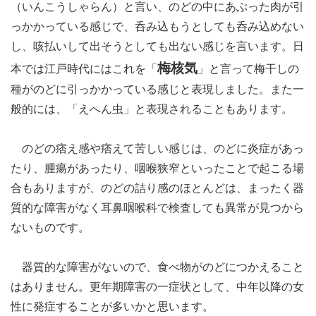
（いんこうしゃらん）と言い、のどの中にあぶった肉が引
っかかっている感じで、呑み込もうとしても呑み込めない
し、咳払いして出そうとしても出ない感じを言います。日
梅核気
本では江戸時代にはこれを「
」と言って梅干しの
種がのどに引っかかっている感じと表現しました。また一
般的には、「えへん虫」と表現されることもあります。
のどの痞え感や痞えて苦しい感じは、のどに炎症があっ
たり、腫瘍があったり、咽喉狭窄といったことで起こる場
合もありますが、のどの詰り感のほとんどは、まったく器
質的な障害がなく耳鼻咽喉科で検査しても異常が見つから
ないものです。
器質的な障害がないので、食べ物がのどにつかえること
はありません。更年期障害の一症状として、中年以降の女
性に発症することが多いかと思います。