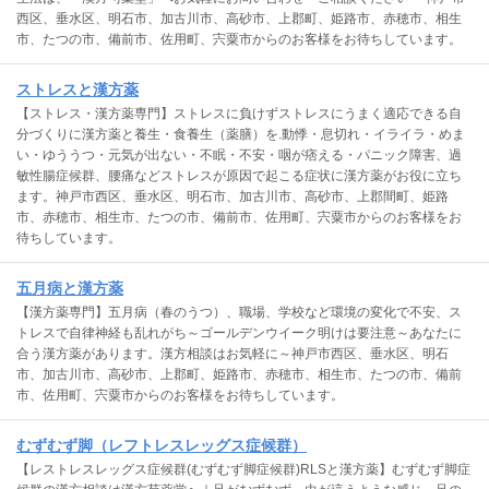
西区、垂水区、明石市、加古川市、高砂市、上郡町、姫路市、赤穂市、相生
市、たつの市、備前市、佐用町、宍粟市からのお客様をお待ちしています。
ストレスと漢方薬
【ストレス・漢方薬専門】ストレスに負けずストレスにうまく適応できる自
分づくりに漢方薬と養生・食養生（薬膳）を.動悸・息切れ・イライラ・めま
い・ゆううつ・元気が出ない・不眠・不安・咽が痞える・パニック障害、過
敏性腸症候群、腰痛などストレスが原因で起こる症状に漢方薬がお役に立ち
ます。神戸市西区、垂水区、明石市、加古川市、高砂市、上郡間町、姫路
市、赤穂市、相生市、たつの市、備前市、佐用町、宍粟市からのお客様をお
待ちしています。
五月病と漢方薬
【漢方薬専門】五月病（春のうつ）、職場、学校など環境の変化で不安、ス
トレスで自律神経も乱れがち～ゴールデンウイーク明けは要注意～あなたに
合う漢方薬があります。漢方相談はお気軽に～神戸市西区、垂水区、明石
市、加古川市、高砂市、上郡町、姫路市、赤穂市、相生市、たつの市、備前
市、佐用町、宍粟市からのお客様をお待ちしています。
むずむず脚（レフトレスレッグス症候群）
【レストレスレッグス症候群(むずむず脚症候群)RLSと漢方薬】むずむず脚症