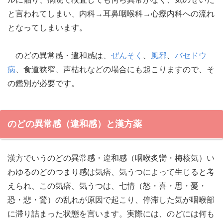
と言われてしまい、内科→耳鼻咽喉科→心療内科への流れ
となってしまいます。
のどの異常感・違和感は、
ぜんそく
、
風邪
、
バセドウ
病
、食道狭窄、声枯れなどの場合にも起こりますので、そ
の鑑別が必要です。
のどの異常感（違和感）と漢方薬
漢方でいうのどの異常感・違和感（咽喉炙臠・梅核気）い
わゆるのどのつまり感は気痞、気うつによって生じると考
えられ、この気痞、気うつは、七情（怒・喜・思・憂・
恐・悲・驚）の乱れが原因で起こり、停滞した気が咽喉部
に滞り詰まった状態を言います。実際には、のどには何も