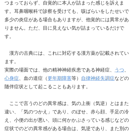
つまっておらず、自覚的に本人が詰まった感じを訴えま
す。耳鼻咽喉科で診察を受けても、咳ばらいをしたせいで
多少の炎症がある場合もありますが、他覚的には異常があ
りません。ただ、目に見えない気が詰まっているだけで
す。
漢方の古典には、これに対応する漢方薬が記載されてい
ます。
実際の場面では、他の精神神経疾患である神経症、
うつ
、
心身症
、血の道症（
更年期障害
等）
自律神経失調症
などの
随伴症状として起こることもあります。
ここで言うのどの異常感は、気の上衝（気逆）とはまた
違い、「気のつかえ」であり、のぼせ、赤ら顔、手足の冷
え、小便の出が悪い、頭に何かかぶさっている感じなどの
症状でのどの異常感がある場合は、気逆であり、また別の