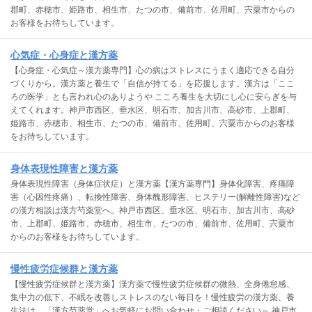
郡町、赤穂市、姫路市、相生市、たつの市、備前市、佐用町、宍粟市からの
お客様をお待ちしています。
心気症・心身症と漢方薬
【心身症・心気症～漢方薬専門】心の病はストレスにうまく適応できる自分
づくりから。漢方薬と養生で「自信が持てる」を応援します。漢方は「ここ
ろの医学」とも言われ心のありようや こころ養生を大切にし心に安らぎを与
えてくれます。神戸市西区、垂水区、明石市、加古川市、高砂市、上郡町、
姫路市、赤穂市、相生市、たつの市、備前市、佐用町、宍粟市からのお客様
をお待ちしています。
身体表現性障害と漢方薬
身体表現性障害（身体症状症）と漢方薬【漢方薬専門】身体化障害、疼痛障
害（心因性疼痛）、転換性障害、身体醜形障害、ヒステリー(解離性障害)など
の漢方相談は漢方芍薬堂へ。神戸市西区、垂水区、明石市、加古川市、高砂
市、上郡町、姫路市、赤穂市、相生市、たつの市、備前市、佐用町、宍粟市
からのお客様をお待ちしています。
慢性疲労症候群と漢方薬
【慢性疲労症候群と漢方薬】漢方薬で慢性疲労症候群の微熱、全身倦怠感、
集中力の低下、不眠を改善しストレスのない毎日を！慢性疲労の漢方薬、養
生法は、「漢方芍薬堂」へお気軽にお問い合わせ・ご相談ください～ 神戸市