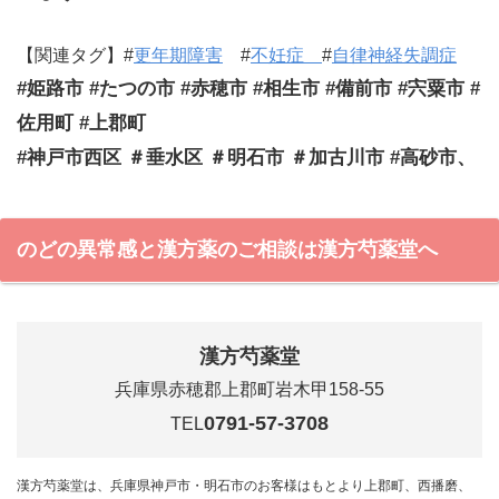
【関連タグ】#
更年期障害
#
不妊症
#
自律神経失調症
#姫路市 #たつの市 #赤穂市 #相生市 #備前市 #宍粟市 #
佐用町 #上郡町
#神戸市西区 ＃垂水区 ＃明石市 ＃加古川市 #高砂市、
のどの異常感と漢方薬のご相談は漢方芍薬堂へ
漢方芍薬堂
兵庫県赤穂郡上郡町岩木甲158-55
0791-57-3708
TEL
漢方芍薬堂は、兵庫県神戸市・明石市のお客様はもとより上郡町、西播磨、