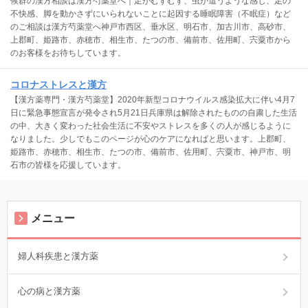
候群の漢方相談は漢方芍薬堂へ｜足がむずむず、虫が這うような感じ、足の
不快感、脚を動かさずにいられないことに起因する睡眠障害（不眠症）など
のご相談は漢方芍薬堂へ神戸市西区、垂水区、明石市、加古川市、高砂市、
上郡町、姫路市、赤穂市、相生市、たつの市、備前市、佐用町、宍粟市から
のお客様をお待ちしています。
コロナストレスと漢方
【漢方薬専門・漢方芍薬堂】2020年新型コロナウイルス感染拡大に伴い4月7
日に緊急事態宣言が発令され5月21日兵庫県は解除されたものの自粛した生活
の中、大きく変わった社会生活に不安やストレスを多くの人が感じるように
なりました。少しでもこのページが心のケアになればと思います。上郡町、
姫路市、赤穂市、相生市、たつの市、備前市、佐用町、宍粟市、神戸市、明
石市の皆様を応援しています。
メニュー
婦人科疾患と漢方薬
心の病と漢方薬