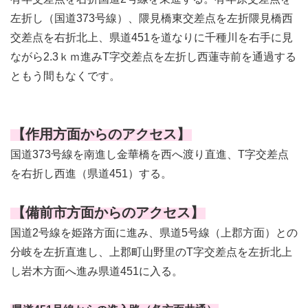
左折し（国道373号線）、隈見橋東交差点を左折隈見橋西
交差点を右折北上、県道451を道なりに千種川を右手に見
ながら2.3ｋｍ進みT字交差点を左折し西蓮寺前を通過する
ともう間もなくです。
【作用方面からのアクセス】
国道373号線を南進し金華橋を西へ渡り直進、T字交差点
を右折し西進（県道451）する。
【備前市方面からのアクセス】
国道2号線を姫路方面に進み、県道5号線（上郡方面）との
分岐を左折直進し、上郡町山野里のT字交差点を左折北上
し岩木方面へ進み県道451に入る。