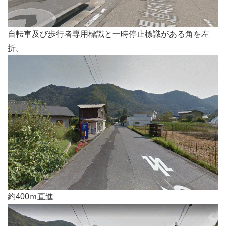
⁠⁠自転車及び歩行者専用標識と一時停止標識がある角を左
折。
約400ｍ直進