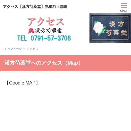
アクセス【漢方芍薬堂】赤穂郡上郡町
MENU
HOME
トップページ
＞ アクセス
カウンセリング
漢方芍薬堂へのアクセス（Map）
症状別と漢方薬
【Google MAP】
アクセス
お問い合わせ
薬膳ブログ「日々塩梅」
上郡日記ブログ