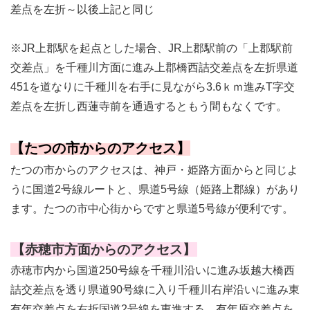
差点を左折～以後上記と同じ
※JR上郡駅を起点とした場合、JR上郡駅前の「上郡駅前
交差点」を千種川方面に進み上郡橋西詰交差点を左折県道
451を道なりに千種川を右手に見ながら3.6ｋｍ進みT字交
差点を左折し西蓮寺前を通過するともう間もなくです。
【
たつの市からのアクセス
】
たつの市からのアクセスは、神戸・姫路方面からと同じよ
うに国道2号線ルートと、県道5号線（姫路上郡線）があり
ます。たつの市中心街からですと県道5号線が便利です。
【赤穂市方面からのアクセス】
赤穂市内から国道250号線を千種川沿いに進み坂越大橋西
詰交差点を透り県道90号線に入り千種川右岸沿いに進み東
有年交差点を右折国道2号線を東進する。有年原交差点を