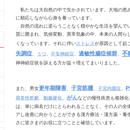
私たちは大自然の中で生かされています。大地の恵み
に順応しながら心身を養っています。
自然の流れに逆らうことなく穏やかな生活を望んでい
質に囲まれ、気候変動、異常気象の中、本来の人間ら
くなっています。それに伴い
ストレス
が原因として起
不
失調症
過敏性腸症候群
、
うつ
、
不安神経症
、
、
神神経症状を訴える方が益々増えてまいりました。
更年期障害
子宮筋腫
P
⁠また、男女
、
、
子宮内膜症
、
がん
尋常性乾癬
、
動脈硬化
、
などの慢性疾患も複雑化
は、単に病名だけにとらわれることなく、その人の全
アし改善に向かうことができる漢方療法・漢方薬・養
さに皆さまのお役に立つことと確信しています。