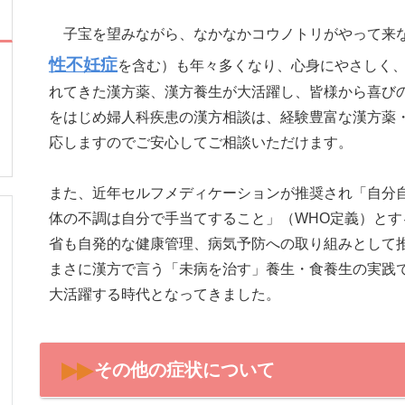
子宝を望みながら、なかなかコウノトリがやって来
性不妊症
を含む）も年々多くなり、心身にやさしく
れてきた漢方薬、漢方養生が大活躍し、皆様から喜び
をはじめ婦人科疾患の漢方相談は、経験豊富な漢方薬
応しますのでご安心してご相談いただけます。
また、近年セルフメディケーションが推奨され「自分
体の不調は自分で手当てすること」（WHO定義）と
省も自発的な健康管理、病気予防への取り組みとして
まさに漢方で言う「未病を治す」養生・食養生の実践
大活躍する時代となってきました。
その他の症状について