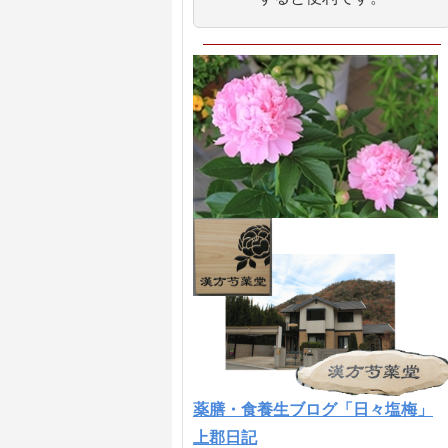
薬膳・食養生ブログ「日々塩梅」
上郡日記