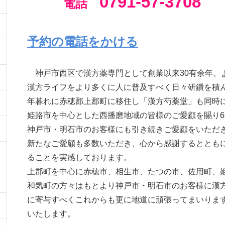
0791-57-3708
電話
予約の電話をかける
神戸市西区で漢方薬専門として創業以来30有余年、
漢方ライフをより多くに人に普及すべく日々研鑽を積ん
年暮れに赤穂郡上郡町に移住し「漢方芍薬堂」も同時
姫路市を中心とした西播磨地域の皆様のご愛顧を賜り
神戸市・明石市のお客様にも引き続きご愛顧をいただ
新たなご愛顧も多数いただき、心から感謝するととも
ることを実感しております。
上郡町を中心に赤穂市、相生市、たつの市、佐用町、
和気町の方々はもとより神戸市・明石市のお客様に漢
に寄与すべくこれからも更に地道に頑張ってまいりま
いたします。