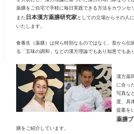
薬膳をご自宅で手軽に毎日実践できる方法をカウンセ
日本漢方薬膳研究家
また
としての立場からその人
いたします。
食養生（薬膳）は何ら特別なものではなく、昔から伝
る「五味の調和」などの漢方理論でもあり知恵でも
漢方薬
に合っ
写真な
度、具
提案を
薬膳ブ
膳をご紹介しています。