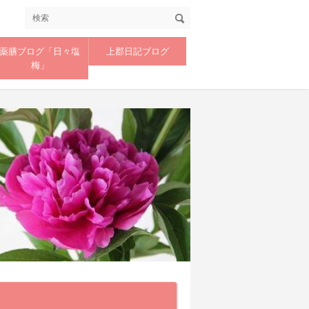
薬膳ブログ「日々塩
上郡日記ブログ
梅」