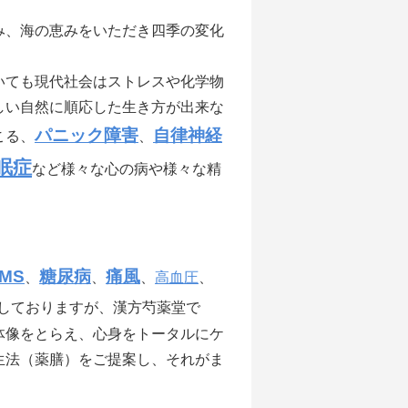
、海の恵みをいただき四季の変化
ても現代社会はストレスや化学物
しい自然に順応した生き方が出来な
パニック障害
自律神経
こる、
、
眠症
など様々な心の病や様々な精
MS
糖尿病
痛風
、
、
、
高血圧
、
しておりますが、漢方芍薬堂で
体像をとらえ、心身をトータルにケ
生法（薬膳）をご提案し、それがま