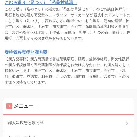
こむら返り（足つり）「芍薬甘草湯」
こむら返り（足のつり）の漢方薬「芍薬甘草湯ゼリー」のご相談は神戸市・
明石市地域の漢方芍薬堂へ。マラソン、サッカーなど 競技中のアスリートの
こむら返り（足つり）、高齢者などの睡眠中のこむら返り、筋肉の痙攣、神
戸市西区、垂水区、明石市、加古川市、高砂市、筋肉痛の漢方相談と食養生
は、漢方芍薬堂へ/上郡町、姫路市、赤穂市、相生市、たつの市、備前市、佐
用町、宍粟市からのお客様をお待ちしています。
脊柱管狭窄症と漢方薬
【漢方薬専門】漢方芍薬堂で脊柱管狭窄症、腰痛、坐骨神経痛、間欠性跛行
の漢方相談は漢方専門薬剤師が御相談をお受けあなたに合った漢方処方をご
提案いたします。神戸市西区、垂水区、明石市、加古川市、高砂市、上郡
町、姫路市、赤穂市、相生市、たつの市、備前市、佐用町、宍粟市からのお
客様をお待ちしています。
メニュー
婦人科疾患と漢方薬