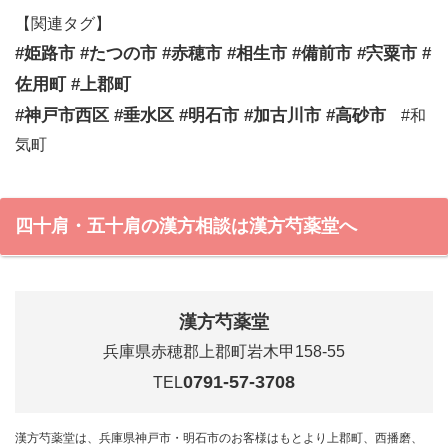
【関連タグ】
#姫路市 #たつの市 #赤穂市 #相生市 #備前市 #宍粟市 #
佐用町 #上郡町
#神戸市西区 #垂水区 #明石市 #加古川市 #高砂市
#和
気町
四十肩・五十肩の漢方相談は漢方芍薬堂へ
漢方芍薬堂
兵庫県赤穂郡上郡町岩木甲158-55
0791-57-3708
TEL
漢方芍薬堂は、兵庫県神戸市・明石市のお客様はもとより上郡町、西播磨、