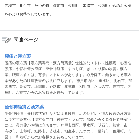
赤穂市、相生市、たつの市、備前市、佐用町、姫路市、和気町からのお客様
を心よりお待ちしています。
関連ページ
腰痛と漢方薬
腰痛の漢方薬【漢方薬専門・漢方芍薬堂】慢性的なストレス性腰痛（心因性
腰痛）や脊椎管狭窄症、坐骨神経痛、すべり症、ぎっくり腰の改善に漢方
薬。腰痛の多くは、背景にストレスがあります。心身両面に働きかける漢方
薬があなたの腰痛改善のお役に立ちます。 神戸市西区、垂水区、明石市、加
古川市、高砂市、上郡町、姫路市、赤穂市、相生市、たつの市、備前市、佐
用町、宍粟市からのお客様をお待ちしています。
坐骨神経痛と漢方薬
坐骨神経痛・脊柱管狭窄症などによる腰痛、足のシビレ・痛み改善の漢方薬
は漢方芍薬堂へ【漢方薬専門・神戸市・明石市】加齢からくる脊柱管狭窄症
には、漢方薬がお役に立ちます。神戸市西区、垂水区、明石市、加古川市、
高砂市、上郡町、姫路市、赤穂市、相生市、たつの市、備前市、佐用町、宍
粟市、和気町からのお客様をお待ちしています。