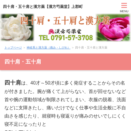
四十肩・五十肩と漢方薬【漢方芍薬堂】上郡町
MENU
HOME
トップページ
＞
神経系と漢方薬（痛み・しびれ）
＞ 四十肩・五十肩と漢方薬
カウンセリング
四十肩・五十肩
症状別と漢方薬
四十肩
は、40才～50才頃に多く発症することからその名
アクセス
が付きました。腕が痛くて上がらない、首が回せないなど
お問い合わせ
首や腕の運動領域が制限されてしまい、衣服の脱着、洗面
などに支障きたし、痛いだけでなく仕事や生活全般に不自
薬膳ブログ「日々塩梅」
由さを感じたり、就寝時も寝返りが痛みのせいでしにくく
寝不足になったりと
上郡日記ブログ