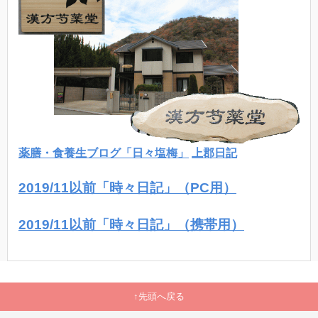
薬膳・食養生ブログ「日々塩梅」
上郡日記
2019/11以前「時々日記」（PC用）
2019/11以前「時々日記」（携帯用）
先頭へ戻る