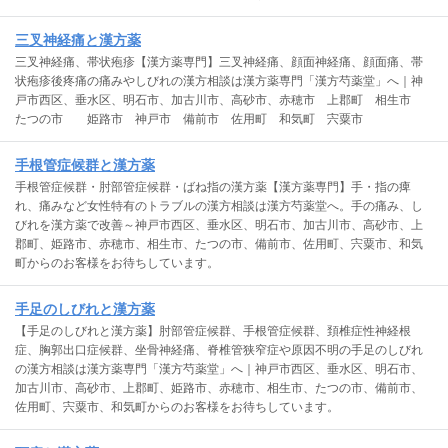
三叉神経痛と漢方薬
三叉神経痛、帯状疱疹【漢方薬専門】三叉神経痛、顔面神経痛、顔面痛、帯
状疱疹後疼痛の痛みやしびれの漢方相談は漢方薬専門「漢方芍薬堂」へ｜神
戸市西区、垂水区、明石市、加古川市、高砂市、赤穂市 上郡町 相生市
たつの市 姫路市 神戸市 備前市 佐用町 和気町 宍粟市
手根管症候群と漢方薬
手根管症候群・肘部管症候群・ばね指の漢方薬【漢方薬専門】手・指の痺
れ、痛みなど女性特有のトラブルの漢方相談は漢方芍薬堂へ。手の痛み、し
びれを漢方薬で改善～神戸市西区、垂水区、明石市、加古川市、高砂市、上
郡町、姫路市、赤穂市、相生市、たつの市、備前市、佐用町、宍粟市、和気
町からのお客様をお待ちしています。
手足のしびれと漢方薬
【手足のしびれと漢方薬】肘部管症候群、手根管症候群、頚椎症性神経根
症、胸郭出口症候群、坐骨神経痛、脊椎管狭窄症や原因不明の手足のしびれ
の漢方相談は漢方薬専門「漢方芍薬堂」へ｜神戸市西区、垂水区、明石市、
加古川市、高砂市、上郡町、姫路市、赤穂市、相生市、たつの市、備前市、
佐用町、宍粟市、和気町からのお客様をお待ちしています。