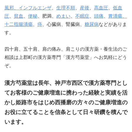
風邪、インフルエンザ
、
生理不順
、
産後
、
高血圧
、
低血
圧
、
貧血
、
便秘
、肥満、
めまい
、
不眠症
、
頭痛
、
胃潰瘍、
十二指腸潰瘍
、
痔
、心臓病、腎臓病、
糖尿病
などがありま
す。
四十肩、五十肩、肩の痛み、肩こりの漢方薬・養生法のご
相談は上郡町の漢方薬専門「漢方芍薬堂」へお気軽にどう
ぞ。
漢方芍薬堂は長年、神戸市西区で漢方薬専門とし
てお客様のご健康増進に携わった経験と実績を活
かし姫路市をはじめ西播磨の方々のご健康増進の
お役に立てることを信条として日々研鑽を積んで
います。