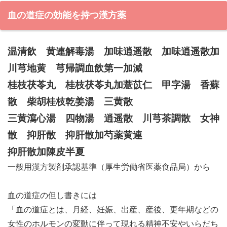
血の道症の効能を持つ漢方薬
温清飲 黄連解毒湯 加味逍遥散 加味逍遥散加
川芎地黄 芎帰調血飲第一加減
桂枝茯苓丸 桂枝茯苓丸加薏苡仁 甲字湯 香蘇
散 柴胡桂枝乾姜湯 三黄散
三黄瀉心湯 四物湯 逍遥散 川芎茶調散 女神
散 抑肝散 抑肝散加芍薬黄連
抑肝散加陳皮半夏
一般用漢方製剤承認基準（厚生労働省医薬食品局）から
血の道症の但し書きには
「血の道症とは、月経、妊娠、出産、産後、更年期などの
女性のホルモンの変動に伴って現れる精神不安やいらだち