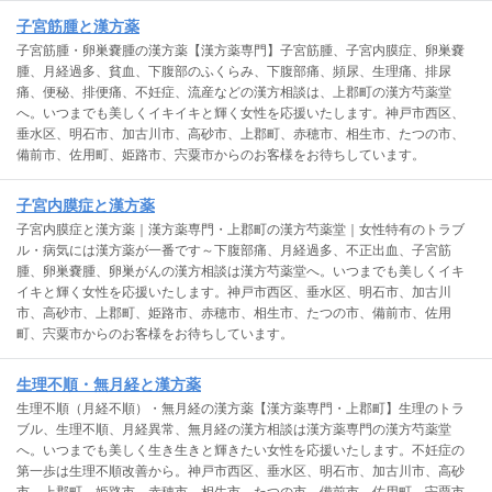
子宮筋腫と漢方薬
子宮筋腫・卵巣嚢腫の漢方薬【漢方薬専門】子宮筋腫、子宮内膜症、卵巣嚢
腫、月経過多、貧血、下腹部のふくらみ、下腹部痛、頻尿、生理痛、排尿
痛、便秘、排便痛、不妊症、流産などの漢方相談は、上郡町の漢方芍薬堂
へ。いつまでも美しくイキイキと輝く女性を応援いたします。神戸市西区、
垂水区、明石市、加古川市、高砂市、上郡町、赤穂市、相生市、たつの市、
備前市、佐用町、姫路市、宍粟市からのお客様をお待ちしています。
子宮内膜症と漢方薬
子宮内膜症と漢方薬｜漢方薬専門・上郡町の漢方芍薬堂｜女性特有のトラブ
ル・病気には漢方薬が一番です～下腹部痛、月経過多、不正出血、子宮筋
腫、卵巣嚢腫、卵巣がんの漢方相談は漢方芍薬堂へ。いつまでも美しくイキ
イキと輝く女性を応援いたします。神戸市西区、垂水区、明石市、加古川
市、高砂市、上郡町、姫路市、赤穂市、相生市、たつの市、備前市、佐用
町、宍粟市からのお客様をお待ちしています。
生理不順・無月経と漢方薬
生理不順（月経不順）・無月経の漢方薬【漢方薬専門・上郡町】生理のトラ
ブル、生理不順、月経異常、無月経の漢方相談は漢方薬専門の漢方芍薬堂
へ。いつまでも美しく生き生きと輝きたい女性を応援いたします。不妊症の
第一歩は生理不順改善から。神戸市西区、垂水区、明石市、加古川市、高砂