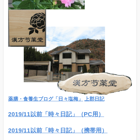
薬膳・食養生ブログ「日々塩梅」
上郡日記
2019/11以前「時々日記」（PC用）
2019/11以前「時々日記」（携帯用）