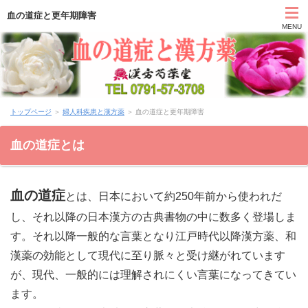
血の道症と更年期障害
MENU
HOME
トップページ
＞
婦人科疾患と漢方薬
＞ 血の道症と更年期障害
カウンセリング
血の道症とは
症状別と漢方薬
血の道症
アクセス
とは、日本において約250年前から使われだ
し、それ以降の日本漢方の古典書物の中に数多く登場しま
お問い合わせ
す。それ以降一般的な言葉となり江戸時代以降漢方薬、和
漢薬の効能として現代に至り脈々と受け継がれています
薬膳ブログ「日々塩梅」
が、現代、一般的には理解されにくい言葉になってきてい
ます。
上郡日記ブログ