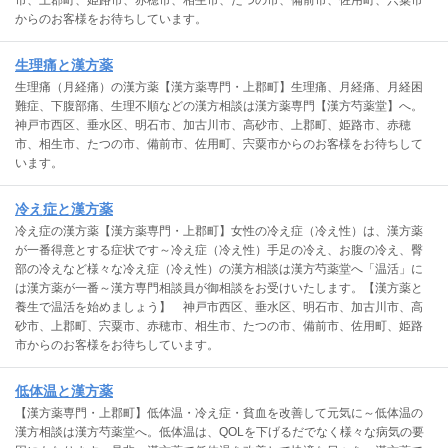
市、上郡町、姫路市、赤穂市、相生市、たつの市、備前市、佐用町、宍粟市
からのお客様をお待ちしています。
生理痛と漢方薬
生理痛（月経痛）の漢方薬【漢方薬専門・上郡町】生理痛、月経痛、月経困
難症、下腹部痛、生理不順などの漢方相談は漢方薬専門【漢方芍薬堂】へ。
神戸市西区、垂水区、明石市、加古川市、高砂市、上郡町、姫路市、赤穂
市、相生市、たつの市、備前市、佐用町、宍粟市からのお客様をお待ちして
います。
冷え症と漢方薬
冷え症の漢方薬【漢方薬専門・上郡町】女性の冷え症（冷え性）は、漢方薬
が一番得意とする症状です～冷え症（冷え性）手足の冷え、お腹の冷え、臀
部の冷えなど様々な冷え症（冷え性）の漢方相談は漢方芍薬堂へ「温活」に
は漢方薬が一番～漢方専門相談員が御相談をお受けいたします。【漢方薬と
養生で温活を始めましょう】 神戸市西区、垂水区、明石市、加古川市、高
砂市、上郡町、宍粟市、赤穂市、相生市、たつの市、備前市、佐用町、姫路
市からのお客様をお待ちしています。
低体温と漢方薬
【漢方薬専門・上郡町】低体温・冷え症・貧血を改善して元気に～低体温の
漢方相談は漢方芍薬堂へ。低体温は、QOLを下げるだでなく様々な病気の要