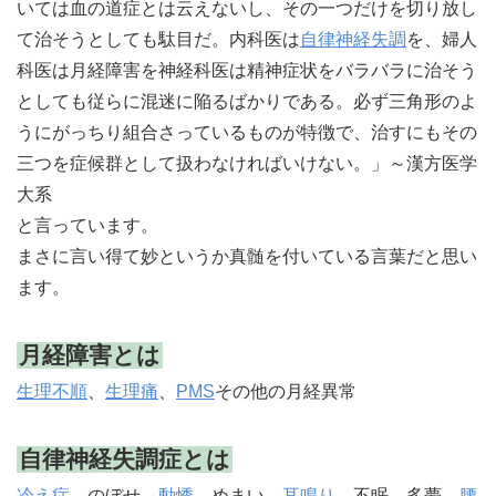
いては血の道症とは云えないし、その一つだけを切り放し
て治そうとしても駄目だ。内科医は
自律神経失調
を、婦人
科医は月経障害を神経科医は精神症状をバラバラに治そう
としても従らに混迷に陥るばかりである。必ず三角形のよ
うにがっちり組合さっているものが特徴で、治すにもその
三つを症候群として扱わなければいけない。」～漢方医学
大系
と言っています。
まさに言い得て妙というか真髄を付いている言葉だと思い
ます。
月経障害とは
生理不順
、
生理痛
、
PMS
その他の月経異常
自律神経失調症とは
冷え症
、のぼせ、
動悸
、めまい、
耳鳴り
、不眠、多夢、
腰