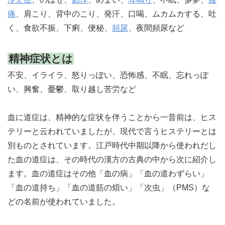
痛
、肩こり、背中のこり、発汗、口喝、ムカムカする、吐
く、食欲不振、下痢、便秘、
頻尿
、夜間頻尿など
精神症状とは
不安、イライラ、怒りっぽい、恐怖感、不眠、忘れっぽ
い、興奮、憂鬱、取り越し苦労など
血に道症は、精神的な症状を伴うことから一昔前は、ヒス
テリーと云われていましたが、現代で言うヒステリーとは
別ものとされています。江戸時代中期以降から使われだし
た血の道症は、その時代の漢方の古典の中から次に紹介し
ます。血の道症はその他「血の病」「血の道わずらい」
「血の道持ち」「血の道筋の煩い」「次虫」（PMS）な
どの名前が使われていました。