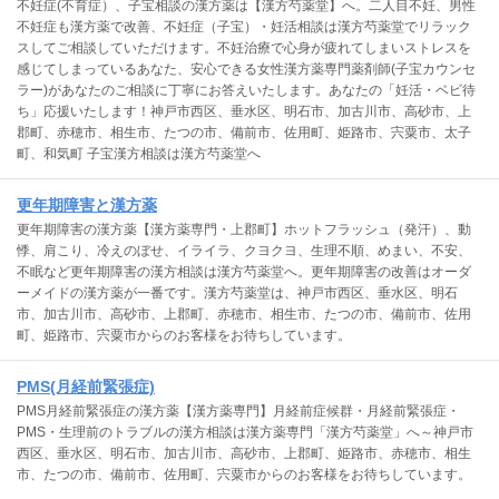
不妊症(不育症）、子宝相談の漢方薬は【漢方芍薬堂】へ。二人目不妊、男性
不妊症も漢方薬で改善、不妊症（子宝）・妊活相談は漢方芍薬堂でリラック
スしてご相談していただけます。不妊治療で心身が疲れてしまいストレスを
感じてしまっているあなた、安心できる女性漢方薬専門薬剤師(子宝カウンセ
ラー)があなたのご相談に丁寧にお答えいたします。あなたの「妊活・ベビ待
ち」応援いたします！神戸市西区、垂水区、明石市、加古川市、高砂市、上
郡町、赤穂市、相生市、たつの市、備前市、佐用町、姫路市、宍粟市、太子
町、和気町 子宝漢方相談は漢方芍薬堂へ
更年期障害と漢方薬
更年期障害の漢方薬【漢方薬専門・上郡町】ホットフラッシュ（発汗）、動
悸、肩こり、冷えのぼせ、イライラ、クヨクヨ、生理不順、めまい、不安、
不眠など更年期障害の漢方相談は漢方芍薬堂へ。更年期障害の改善はオーダ
ーメイドの漢方薬が一番です。漢方芍薬堂は、神戸市西区、垂水区、明石
市、加古川市、高砂市、上郡町、赤穂市、相生市、たつの市、備前市、佐用
町、姫路市、宍粟市からのお客様をお待ちしています。
PMS(月経前緊張症)
PMS月経前緊張症の漢方薬【漢方薬専門】月経前症候群・月経前緊張症・
PMS・生理前のトラブルの漢方相談は漢方薬専門「漢方芍薬堂」へ～神戸市
西区、垂水区、明石市、加古川市、高砂市、上郡町、姫路市、赤穂市、相生
市、たつの市、備前市、佐用町、宍粟市からのお客様をお待ちしています。