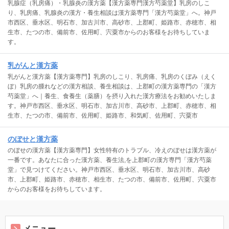
乳腺症（乳房痛）・乳腺炎の漢方薬【漢方薬専門漢方芍薬堂】乳房のしこ
り、乳房痛、乳腺炎の漢方・養生相談は漢方薬専門「漢方芍薬堂」へ。神戸
市西区、垂水区、明石市、加古川市、高砂市、上郡町、姫路市、赤穂市、相
生市、たつの市、備前市、佐用町、宍粟市からのお客様をお待ちしていま
す。
乳がんと漢方薬
乳がんと漢方薬【漢方薬専門】乳房のしこり、乳房痛、乳房のくぼみ（えく
ぼ）乳房の腫れなどの漢方相談、養生相談は、上郡町の漢方薬専門の「漢方
芍薬堂」へ｜養生、食養生（薬膳）を摂り入れた漢方療法をお勧めいたしま
す。神戸市西区、垂水区、明石市、加古川市、高砂市、上郡町、赤穂市、相
生市、たつの市、備前市、佐用町、姫路市、和気町、佐用町、宍粟市
のぼせと漢方薬
のぼせの漢方薬【漢方薬専門】女性特有のトラブル、冷えのぼせは漢方薬が
一番です。あなたに合った漢方薬、養生法,を上郡町の漢方専門「漢方芍薬
堂」で見つけてください。神戸市西区、垂水区、明石市、加古川市、高砂
市、上郡町、姫路市、赤穂市、相生市、たつの市、備前市、佐用町、宍粟市
からのお客様をお待ちしています。
メニュー