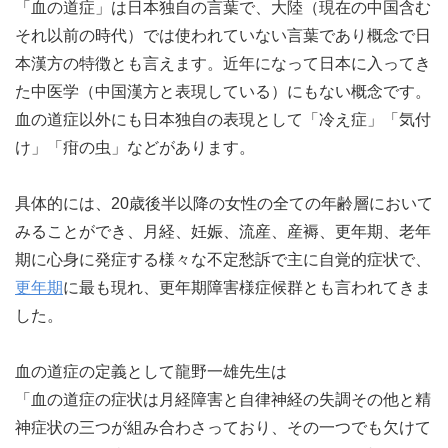
「血の道症」は日本独自の言葉で、大陸（現在の中国含む
それ以前の時代）では使われていない言葉であり概念で日
本漢方の特徴とも言えます。近年になって日本に入ってき
た中医学（中国漢方と表現している）にもない概念です。
血の道症以外にも日本独自の表現として「冷え症」「気付
け」「疳の虫」などがあります。
具体的には、20歳後半以降の女性の全ての年齢層において
みることができ、月経、妊娠、流産、産褥、更年期、老年
期に心身に発症する様々な不定愁訴で主に自覚的症状で、
更年期
に最も現れ、更年期障害様症候群とも言われてきま
した。
血の道症の定義として龍野一雄先生は
「血の道症の症状は月経障害と自律神経の失調その他と精
神症状の三つが組み合わさっており、その一つでも欠けて