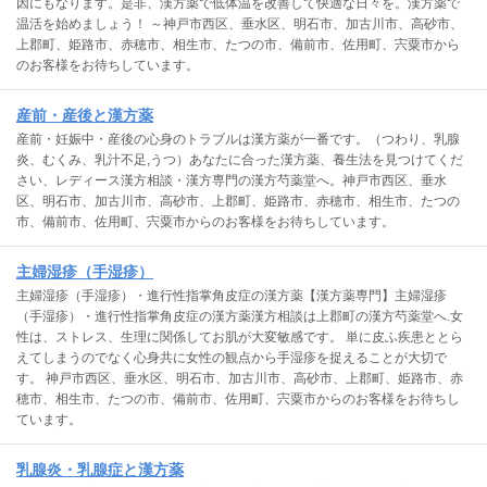
因にもなります。是非、漢方薬で低体温を改善して快適な日々を。漢方薬で
温活を始めましょう！ ～神戸市西区、垂水区、明石市、加古川市、高砂市、
上郡町、姫路市、赤穂市、相生市、たつの市、備前市、佐用町、宍粟市から
のお客様をお待ちしています。
産前・産後と漢方薬
産前・妊娠中・産後の心身のトラブルは漢方薬が一番です。（つわり、乳腺
炎、むくみ、乳汁不足,うつ）あなたに合った漢方薬、養生法を見つけてくだ
さい、レディース漢方相談・漢方専門の漢方芍薬堂へ。神戸市西区、垂水
区、明石市、加古川市、高砂市、上郡町、姫路市、赤穂市、相生市、たつの
市、備前市、佐用町、宍粟市からのお客様をお待ちしています。
主婦湿疹（手湿疹）
主婦湿疹（手湿疹）・進行性指掌角皮症の漢方薬【漢方薬専門】主婦湿疹
（手湿疹）・進行性指掌角皮症の漢方薬漢方相談は上郡町の漢方芍薬堂へ.女
性は、ストレス、生理に関係してお肌が大変敏感です。 単に皮ふ疾患ととら
えてしまうのでなく心身共に女性の観点から手湿疹を捉えることが大切で
す。 神戸市西区、垂水区、明石市、加古川市、高砂市、上郡町、姫路市、赤
穂市、相生市、たつの市、備前市、佐用町、宍粟市からのお客様をお待ちし
ています。
乳腺炎・乳腺症と漢方薬