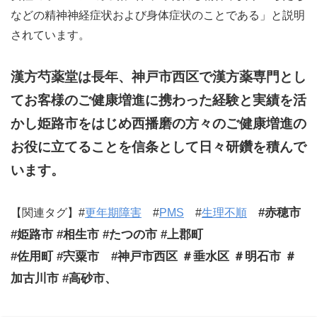
などの精神神経症状および身体症状のことである」と説明
されています。
漢方芍薬堂は長年、神戸市西区で漢方薬専門とし
てお客様のご健康増進に携わった経験と実績を活
かし姫路市をはじめ西播磨の方々のご健康増進の
お役に立てることを信条として日々研鑽を積んで
います。
#赤穂市
【関連タグ】#
更年期障害
#
PMS
#
生理不順
#姫路市 #相生市 #たつの市 #上郡町
#佐用町 #宍粟市 #神戸市西区 ＃垂水区 ＃明石市 ＃
加古川市 #高砂市、