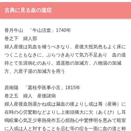
古典に見る血の道症
香月牛山 「牛山活套」1740年
巻之下 婦人部
婦人産後は気血を補うべきなり、産後大抵気色もよく床に
つくこともなきに、ぶらつきありて気力不足あり 血の道
持とて生涯病むのあり。逍遥散の加減方、八物湯の加減
方、六君子湯の加減方を用う
原南陽 「叢桂亭医事小言」1815年
巻之五 婦人 産後諸病
婦人産後血熱退かね或は漏血の後よりし或は蓐（産褥）に
在時の心労驚動などよりし上衝頭痛大に欠（あくび）し耳
鳴眩暈心気乏少寒熱発作五心煩熱心中驚悸明を悪みて暗室
に入或は人と対することを忌む等の症を一面に血の道と称