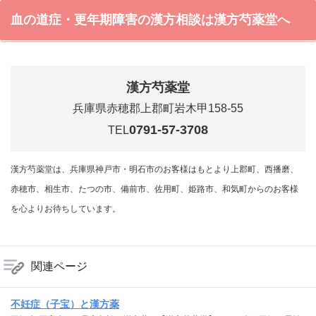
血の道症・更年期障害の漢方相談は漢方芍薬堂へ
漢方芍薬堂
兵庫県赤穂郡上郡町岩木甲158-55
0791-57-3708
TEL
漢方芍薬堂は、兵庫県神戸市・明石市のお客様はもとより上郡町、西播磨、
赤穂市、相生市、たつの市、備前市、佐用町、姫路市、和気町からのお客様
を心よりお待ちしています。
関連ページ
不妊症（子宝）と漢方薬