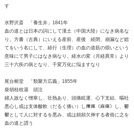
す
水野沢斎 「養生弁」1841年
血の道とは日本の詞にして漢土（中国大陸）になき病名な
り。方書（古典）にいえる産前、産後 経閉、崩漏など総
てをいう名にして、経行（生理）の血の道筋の煩いという
意味にて男子にはなき病なり。経水の変（月経異常）より
三十六疾の病となり、千変万化に悩ますなり
尾台榕堂 「類聚方広義」1855年
柴胡桂枝湯 頭注
婦人故なく憎寒し、壮熱あり、頭痛眩運、心下支結、嘔吐
悪心し或は支体酸軟（だるく痛い）し𤸷痺（麻痺）し、鬱
鬱として人に対するを悪み、或は頻頻欠伸する者俗に之を
血の道と謂う