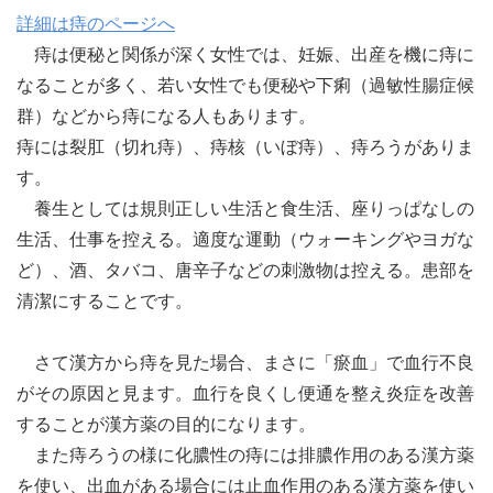
詳細は痔のページへ
痔は便秘と関係が深く女性では、妊娠、出産を機に痔に
なることが多く、若い女性でも便秘や下痢（過敏性腸症候
群）などから痔になる人もあります。
痔には裂肛（切れ痔）、痔核（いぼ痔）、痔ろうがありま
す。
養生としては規則正しい生活と食生活、座りっぱなしの
生活、仕事を控える。適度な運動（ウォーキングやヨガな
ど）、酒、タバコ、唐辛子などの刺激物は控える。患部を
清潔にすることです。
さて漢方から痔を見た場合、まさに「瘀血」で血行不良
がその原因と見ます。血行を良くし便通を整え炎症を改善
することが漢方薬の目的になります。
また痔ろうの様に化膿性の痔には排膿作用のある漢方薬
を使い、出血がある場合には止血作用のある漢方薬を使い