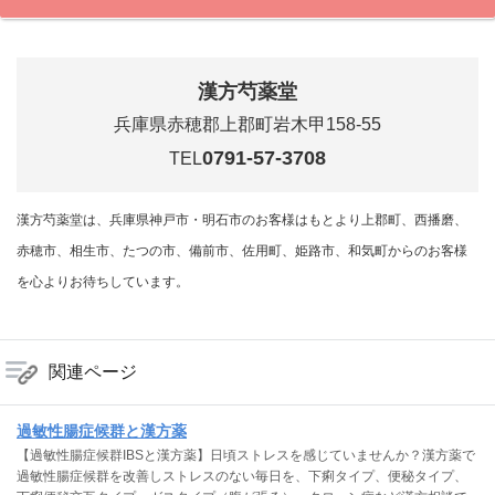
漢方芍薬堂
兵庫県赤穂郡上郡町岩木甲158-55
0791-57-3708
TEL
漢方芍薬堂は、兵庫県神戸市・明石市のお客様はもとより上郡町、西播磨、
赤穂市、相生市、たつの市、備前市、佐用町、姫路市、和気町からのお客様
を心よりお待ちしています。
関連ページ
過敏性腸症候群と漢方薬
【過敏性腸症候群IBSと漢方薬】日頃ストレスを感じていませんか？漢方薬で
過敏性腸症候群を改善しストレスのない毎日を、下痢タイプ、便秘タイプ、