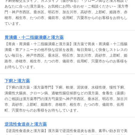
下痢便秘交互タイプ、ガスタイプ（腹が張る）・クローン病など漢方相談で
あなたに合った漢方薬を。お気軽にお問い合わせ・ご相談ください～ 漢方専
門・神戸市西区、垂水区、明石市、加古川市、高砂市、上郡町、姫路市、赤
穂市、相生市、たつの市、備前市、佐用町、宍粟市からのお客様をお待ちし
ています。
胃潰瘍・十二指腸潰瘍と漢方薬
【胃炎・胃潰瘍・十二指腸潰瘍と漢方薬】漢方薬で胃炎・胃潰瘍・十二指腸
潰瘍・胃アトニーその他不快な症状を改善、毎日美味しく快食しストレスの
ない毎日を。神戸市西区、垂水区、明石市、加古川市、高砂市、上郡町、姫
路市、赤穂市、相生市、たつの市、備前市、佐用町、宍粟市からのお客様を
お待ちしています。
下痢と漢方薬
【下痢の漢方薬・漢方薬専門】下痢、軟便、泥状便、水様性便、慢性下痢、
潰瘍性大腸炎、クローン病、過敏性腸症候群などの漢方薬、食養生（薬膳）
のご相談は漢方薬専門の漢方芍薬堂へ神戸市西区、垂水区、明石市、加古川
市、高砂市、上郡町、姫路市、赤穂市、相生市、たつの市、備前市、佐用
町、宍粟市からのお客様をお待ちしています。
逆流性食道炎と漢方薬
【逆流性食道炎と漢方薬】漢方薬で逆流性食道炎を改善、素早い効き目で美