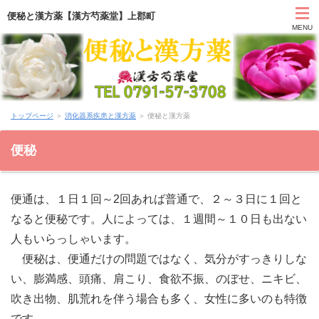
便秘と漢方薬【漢方芍薬堂】上郡町
MENU
HOME
トップページ
＞
消化器系疾患と漢方薬
＞ 便秘と漢方薬
カウンセリング
便秘
症状別と漢方薬
便通は、１日１回～2回あれば普通で、２～３日に１回と
アクセス
なると便秘です。人によっては、１週間～１０日も出ない
人もいらっしゃいます。
お問い合わせ
便秘は、便通だけの問題ではなく、気分がすっきりしな
薬膳ブログ「日々塩梅」
い、膨満感、頭痛、肩こり、食欲不振、のぼせ、ニキビ、
吹き出物、肌荒れを伴う場合も多く、女性に多いのも特徴
上郡日記ブログ
です。