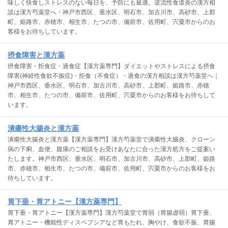
味しく快食しストレスのない毎日を、予防にも最適。逆流性食道炎の漢方相
談は漢方芍薬堂へ・神戸市西区、垂水区、明石市、加古川市、高砂市、上郡
町、姫路市、赤穂市、相生市、たつの市、備前市、佐用町、宍粟市からのお
客様をお待ちしています。
摂食障害と漢方薬
摂食障害・拒食症・過食症【漢方薬専門】ダイエットやストレスによる摂食
障害(神経性食欲不振症)・拒食（不食症）・過食の漢方相談は漢方芍薬堂へ｜
神戸市西区、垂水区、明石市、加古川市、高砂市、上郡町、姫路市、赤穂
市、相生市、たつの市、備前市、佐用町、宍粟市からのお客様をお待ちして
います。
潰瘍性大腸炎と漢方薬
潰瘍性大腸炎と漢方薬【漢方薬専門】漢方芍薬堂で潰瘍性大腸炎、クローン
病の下痢、血便、腹痛のご相談をお受けあなたに合った漢方処方をご提案い
たします。神戸市西区、垂水区、明石市、加古川市、高砂市、上郡町、姫路
市、赤穂市、相生市、たつの市、備前市、佐用町、宍粟市からのお客様をお
待ちしています。
胃下垂・胃アトニー【漢方薬専門】
胃下垂・胃アトニー【漢方薬専門】漢方芍薬堂で胃弱（胃腸虚弱）胃下垂、
胃アトニー・機能性ディスペプシアなど胃もたれ、胸やけ、食欲不振、胃腸