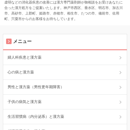
虚弱などの消化器疾患の改善には漢方専門薬剤師が御相談をお受けあなたに
合った漢方処方をご提案いたします。神戸市西区、垂水区、明石市、加古川
市、高砂市、上郡町、姫路市、赤穂市、相生市、たつの市、備前市、佐用
町、宍粟市からのお客様をお待ちしています。
メニュー
婦人科疾患と漢方薬
心の病と漢方薬
男性と漢方薬（男性更年期障害）
子供の病気と漢方薬
生活習慣病（内分泌系）と漢方薬