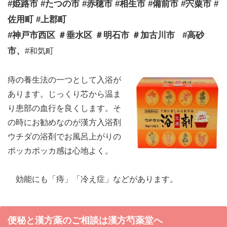
#姫路市 #たつの市 #赤穂市 #相生市 #備前市 #宍粟市 #
佐用町 #上郡町
#神戸市西区 ＃垂水区 ＃明石市 ＃加古川市 #高砂
市、
#和気町
痔
の養生法の一つとして入浴が
あります。じっくり芯から温ま
り患部の血行を良くします。そ
の時にお勧めなのが漢方入浴剤
ウチダの浴剤でお風呂上がりの
ポッカポッカ感は心地よく。
効能にも「痔」「冷え症」などがあります。
便秘と漢方薬のご相談は漢方芍薬堂へ