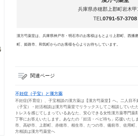
漢方芍薬堂
兵庫県赤穂郡上郡町岩木甲15
0791-57-3708
TEL
漢方芍薬堂は、兵庫県神戸市・明石市のお客様はもとより上郡町、西播
町、姫路市、和気町からのお客様を心よりお待ちしています。
関連ページ
不妊症（子宝）と漢方薬
不妊症(不育症）、子宝相談の漢方薬は【漢方芍薬堂】へ。二人目不
（子宝）・妊活相談は漢方芍薬堂でリラックスしてご相談していた
トレスを感じてしまっているあなた、安心できる女性漢方薬専門薬剤
丁寧にお答えいたします。あなたの「妊活・ベビ待ち」応援いたし
市、高砂市、上郡町、赤穂市、相生市、たつの市、備前市、佐用町、
方相談は漢方芍薬堂へ