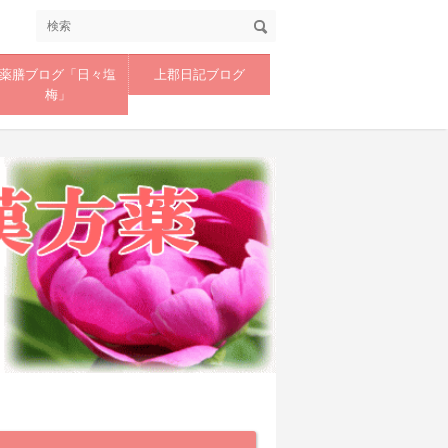
薬膳ブログ「日々塩
上郡日記ブログ
梅」