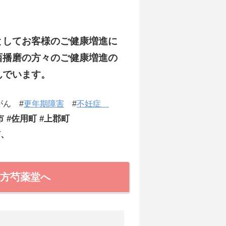
としてお客様のご健康増進に
西播磨の方々のご健康増進の
んでいます。
ん #
更年期障害
#
不妊症
市 #佐用町 #上郡町
市、
方芍薬堂へ