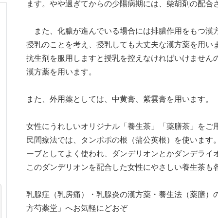
ます。やや過ぎてからの少陽病期には、柴胡剤の配合
また、化膿が進んでいる場合には排膿作用をもつ漢方
授乳のことを考え、授乳しても大丈夫な漢方薬を用い
抗生剤を服用しますと授乳を控えなければいけません
漢方薬を用います。
また、外用薬としては、中黄膏、紫雲膏を用います。
女性にうれしいオリジナル「養生茶」「薬膳茶」をご
民間療法では、タンポポの根（蒲公英根）を使います
ーブとしてよく使われ、ダンデリオンとかダンデライ
このダンデリオンを配合した女性にやさしい養生茶も
乳腺症（乳房痛）・乳腺炎の漢方薬・養生法（薬膳）
方芍薬堂」へお気軽にどおぞ