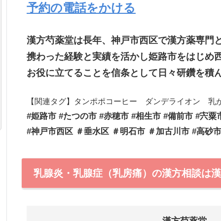
予約の電話をかける
漢方芍薬堂は長年、神戸市西区で漢方薬専門
携わった経験と実績を活かし姫路市をはじめ
お役に立てることを信条として日々研鑽を積
【関連タグ】タンポポコーヒー ダンデライオン 乳が
#姫路市 #たつの市 #赤穂市 #相生市 #備前市 #宍粟
#神戸市西区 ＃垂水区 ＃明石市 ＃加古川市 #高砂
乳腺炎・乳腺症（乳房痛）の漢方相談は漢