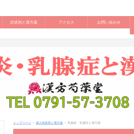
症状別と漢方薬
アクセス
お問い合わせ
トップページ
＞
婦人科疾患と漢方薬
＞ 乳腺炎・乳腺症と漢方薬