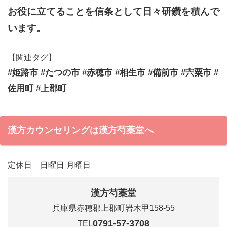
お役に立てることを信条として日々研鑽を積んで
います。
【関連タグ】
#姫路市 #たつの市 #赤穂市 #相生市 #備前市 #宍粟市 #
佐用町 #上郡町
漢方カウンセリングは漢方芍薬堂へ
定休日 日曜日 月曜日
漢方芍薬堂
兵庫県赤穂郡上郡町岩木甲158-55
0791-57-3708
TEL