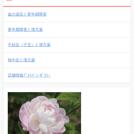
血の道症と更年期障害
更年期障害と漢方薬
不妊症（子宝）と漢方薬
熱中症と漢方薬
店舗情報ﾌﾟﾗｲﾊﾞｼｰﾎﾟﾘｼｰ