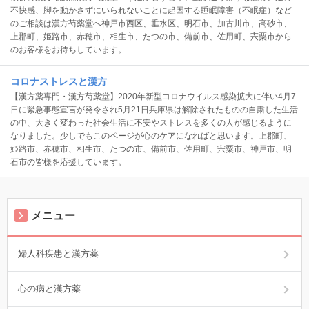
不快感、脚を動かさずにいられないことに起因する睡眠障害（不眠症）など
のご相談は漢方芍薬堂へ神戸市西区、垂水区、明石市、加古川市、高砂市、
上郡町、姫路市、赤穂市、相生市、たつの市、備前市、佐用町、宍粟市から
のお客様をお待ちしています。
コロナストレスと漢方
【漢方薬専門・漢方芍薬堂】2020年新型コロナウイルス感染拡大に伴い4月7
日に緊急事態宣言が発令され5月21日兵庫県は解除されたものの自粛した生活
の中、大きく変わった社会生活に不安やストレスを多くの人が感じるように
なりました。少しでもこのページが心のケアになればと思います。上郡町、
姫路市、赤穂市、相生市、たつの市、備前市、佐用町、宍粟市、神戸市、明
石市の皆様を応援しています。
メニュー
婦人科疾患と漢方薬
心の病と漢方薬