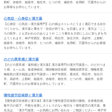
郡町、赤穂市、姫路市、相生市、たつの市、備前市、佐用町、宍粟市からの
お客様をお待ちしています。
心気症・心身症と漢方薬
【心身症・心気症～漢方薬専門】心の病はストレスにうまく適応できる自分
づくりから。漢方薬と養生で「自信が持てる」を応援します。漢方は「ここ
ろの医学」とも言われ心のありようや こころ養生を大切にし心に安らぎを与
えてくれます。神戸市西区、垂水区、明石市、加古川市、高砂市、上郡町、
姫路市、赤穂市、相生市、たつの市、備前市、佐用町、宍粟市からのお客様
をお待ちしています。
のどの異常感と漢方薬
【のどの異常感・違和感と漢方薬】漢方薬専門の漢方芍薬堂へ。のどのつま
り感、えへん虫、食道神経症、咽頭喉頭症候群、咽喉頭異常症、咽喉炙臠、
梅核気の漢方相談は漢方芍薬堂へ｜神戸市西区、垂水区、明石市、加古川
市、高砂市、上郡町、姫路市、赤穂市、相生市、たつの市、備前市、佐用
町、宍粟市からのお客様をお待ちしています。
慢性疲労症候群と漢方薬
【慢性疲労症候群と漢方薬】漢方薬で慢性疲労症候群の微熱、全身倦怠感、
集中力の低下、不眠を改善しストレスのない毎日を！慢性疲労の漢方薬、養
生法は、「漢方芍薬堂」へお気軽にお問い合わせ・ご相談ください～ 神戸市