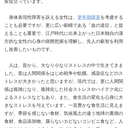
変役立っています。
身体表現性障害を訴える女性は、
更年期障害
を考慮する
ことも必要ですが、更に広い範疇である「血の道症」と捉
えることも重要で、江戸時代に出来上がった日本独自の漢
方的な女性の心身の病態把握を理解し、先人の叡智を利用
し改善したいものです。
人は、昔から、大なり小なりストレスの中で生きてきま
した。昔は人間関係をはじめ戦争や飢餓、感染症などのス
トレスが大きかったと思いますが、現代では、更に人間関
係は複雑になり、複雑化した社会ストレスやハイテク化に
よるストレスなどもあり、また、食生活の変化も心身に大
きなストレスを与えています。一見豊かな食生活に見えま
すが、季節を感じない食材、気候風土の違う地球の裏側の
食材、食品添加物、腐らないカビないコンビニ食など。人