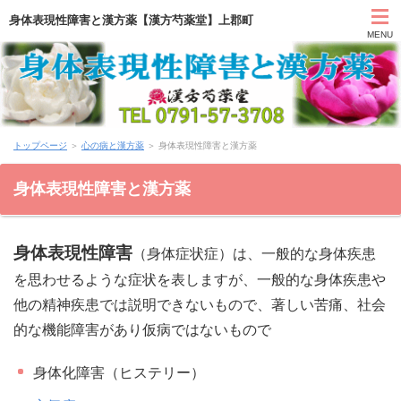
身体表現性障害と漢方薬【漢方芍薬堂】上郡町
MENU
HOME
トップページ
＞
心の病と漢方薬
＞ 身体表現性障害と漢方薬
カウンセリング
身体表現性障害と漢方薬
症状別と漢方薬
身体表現性障害
（身体症状症）は、一般的な身体疾患
アクセス
を思わせるような症状を表しますが、一般的な身体疾患や
お問い合わせ
他の精神疾患では説明できないもので、著しい苦痛、社会
的な機能障害があり仮病ではないもので
薬膳ブログ「日々塩梅」
身体化障害（ヒステリー）
上郡日記ブログ