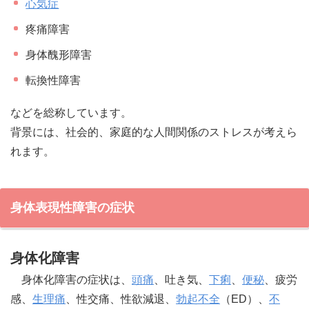
心気症
疼痛障害
身体醜形障害
転換性障害
などを総称しています。
背景には、社会的、家庭的な人間関係のストレスが考えら
れます。
身体表現性障害の症状
身体化障害
身体化障害の症状は、
頭痛
、吐き気、
下痢
、
便秘
、疲労
感、
生理痛
、性交痛、性欲減退、
勃起不全
（ED）、
不