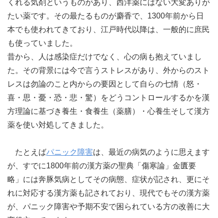
くれる気剤というものがあり、西洋薬にはない大変ありが
たい薬です。その最たるものが麝香で、1300年前から日
本でも使われてきており、江戸時代以降は、一般的に庶民
も使っていました。
昔から、人は感染症だけでなく、心の病も抱えていまし
た。その背景には今で言うストレスがあり、外からのスト
レスは勿論のこと内からの要因として自らの七情（怒・
喜・思・憂・恐・悲・驚）をどうコントロールするかを漢
方理論に基づき養生・食養生（薬膳）・心養生そして漢方
薬を使い対処してきました。
たとえば
パニック障害
は、最近の病気のように思えます
が、すでに1800年前の漢方薬の聖典「傷寒論」金匱要
略」には奔豚気病としてその病態、症状が記され、更にそ
れに対応する漢方薬も記されており、現代でもその漢方薬
が、パニック障害や予期不安で困られている方の改善に大