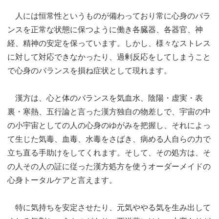
人には恒常性というものが備わっており常に心身のバラ
ンスを正常な状態に保つように働き各臓器、各器官、神
経、精神の安定を保っています。しかし、様々なストレス
に対して対応できなかったり、過剰反応をしてしまうこと
で心身のバランスを損ね症状として現れます。
漢方は、心と体のバランスを気血水、陰陽・虚実・表
裏・寒熱、五行論と言った漢方独自の物差しで、宇宙の中
の小宇宙としての人の心身のゆがみを把握し、それによっ
て生じた気毒、血毒、水毒をさばき、病める人自らの力で
立ち直る手助けをしてくれます。そして、その処方は、そ
の人その人の証に従った漢方処方を使うオーダーメイドの
心身トータルケアと言えます。
特に気持ちを安定させたり、元気ややる気を生み出して