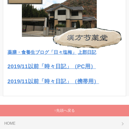
薬膳・食養生ブログ「日々塩梅」
上郡日記
2019/11以前「時々日記」（PC用）
2019/11以前「時々日記」（携帯用）
先頭へ戻る
HOME