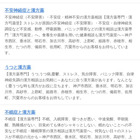
不安神経症と漢方薬
不安神経症（不安障害）・不安症・精神不安の漢方薬相談【漢方薬専門・漢
方芍薬堂】ストレスが原因の不安神経症（不安障害）・不安症・自律神経失
調症など不安感、動悸、呼吸困難、パニック障害などの漢方相談は漢方薬専
門「漢方芍薬堂」へ。食養生や薬膳を用いた健康相談も漢方芍薬堂へ～神戸
市西区、垂水区、明石市、加古川市、高砂市、上郡町、姫路市、赤穂市、相
生市、たつの市、備前市、佐用町、宍粟市からのお客様をお待ちしていま
す。
うつと漢方薬
【漢方薬専門】うつ,うつ病,憂鬱、ストレス、気分障害、パニック障害、自律
神経失調の漢方相談はお気軽に～あなたに合う漢方薬があります。なんとな
く憂うつな時も漢方がお役に立ちます。 神戸市西区、垂水区、明石市、加古
川市、高砂市、上郡町、姫路市、赤穂市、相生市、たつの市、備前市、佐用
町、宍粟市からのお客様をお待ちしています。
不眠症と漢方薬
不眠症【漢方薬専門】不眠、入眠障害、寝つきが悪い、中途覚醒、早朝覚
醒、熟睡感がない、目覚めても体がシャキッとしない、眠れないことへの不
安など不眠症・睡眠障害の漢方相談は漢方芍薬堂へ、何気ない日々のストレ
スが不眠症の元かも～神戸市西区、垂水区、明石市、加古川市、高砂市、上