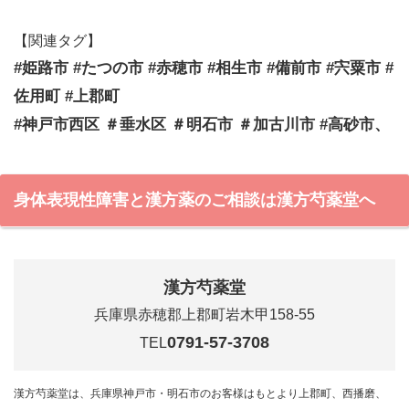
【関連タグ】
#姫路市 #たつの市 #赤穂市 #相生市 #備前市 #宍粟市 #
佐用町 #上郡町
#神戸市西区 ＃垂水区 ＃明石市 ＃加古川市 #高砂市、
身体表現性障害と漢方薬のご相談は漢方芍薬堂へ
漢方芍薬堂
兵庫県赤穂郡上郡町岩木甲158-55
0791-57-3708
TEL
漢方芍薬堂は、兵庫県神戸市・明石市のお客様はもとより上郡町、西播磨、