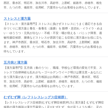
西区、垂水区、明石市、加古川市、高砂市、上郡町、姫路市、赤穂市、相生
市、たつの市、備前市、佐用町、宍粟市からのお客様をお待ちしています。
ストレスと漢方薬
【ストレス・漢方薬専門】ストレスに負けずストレスにうまく適応できる自
分づくりに漢方薬と養生・食養生（薬膳）を.動悸・息切れ・イライラ・めま
い・ゆううつ・元気が出ない・不眠・不安・咽が痞える・パニック障害、過
敏性腸症候群、腰痛などストレスが原因で起こる症状に漢方薬がお役に立ち
ます。神戸市西区、垂水区、明石市、加古川市、高砂市、上郡間町、姫路
市、赤穂市、相生市、たつの市、備前市、佐用町、宍粟市からのお客様をお
待ちしています。
五月病と漢方薬
【漢方薬専門】五月病（春のうつ）、職場、学校など環境の変化で不安、ス
トレスで自律神経も乱れがち～ゴールデンウイーク明けは要注意～あなたに
合う漢方薬があります。漢方相談はお気軽に～神戸市西区、垂水区、明石
市、加古川市、高砂市、上郡町、姫路市、赤穂市、相生市、たつの市、備前
市、佐用町、宍粟市からのお客様をお待ちしています。
むずむず脚（レフトレスレッグス症候群）
【レストレスレッグス症候群(むずむず脚症候群)RLSと漢方薬】むずむず脚症
候群の漢方相談は漢方芍薬堂へ｜足がむずむず、虫が這うような感じ、足の