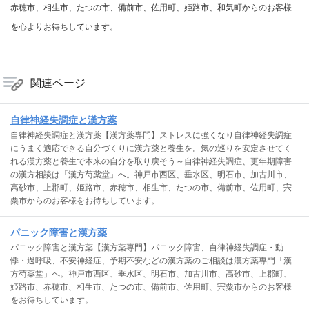
赤穂市、相生市、たつの市、備前市、佐用町、姫路市、和気町からのお客様
を心よりお待ちしています。
関連ページ
自律神経失調症と漢方薬
自律神経失調症と漢方薬【漢方薬専門】ストレスに強くなり自律神経失調症
にうまく適応できる自分づくりに漢方薬と養生を。気の巡りを安定させてく
れる漢方薬と養生で本来の自分を取り戻そう～自律神経失調症、更年期障害
の漢方相談は「漢方芍薬堂」へ。神戸市西区、垂水区、明石市、加古川市、
高砂市、上郡町、姫路市、赤穂市、相生市、たつの市、備前市、佐用町、宍
粟市からのお客様をお待ちしています。
パニック障害と漢方薬
パニック障害と漢方薬【漢方薬専門】パニック障害、自律神経失調症・動
悸・過呼吸、不安神経症、予期不安などの漢方薬のご相談は漢方薬専門「漢
方芍薬堂」へ。神戸市西区、垂水区、明石市、加古川市、高砂市、上郡町、
姫路市、赤穂市、相生市、たつの市、備前市、佐用町、宍粟市からのお客様
をお待ちしています。