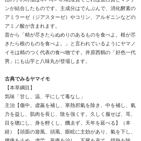
ンが結合したものです。主成分はでんぷんで、消化酵素の
アミラーゼ（ジアスターゼ）やコリン、アルギニンなどの
アミノ酸が含まれます。
昔から「精が尽きたらぬめりのあるものを食べよ。根が尽
きたら根のものを食べよ。」と言われているようにヤマノ
イモは精のつく代表の食べ物です。井原西鶴の「好色一代
男」にも山芋と八味丸が登場します。
古典でみるヤマイモ
【本草綱目】
気味「甘し、温、平にして毒なし」
主治【傷中。虚羸を補し、寒熱邪氣を除き、中を補し、氣
力を益し、肌肉を長じ、陰を強くす。久しく服せば、耳、
目を聰にし、身を輕くし、饑ゑず、天年を延べる】（本
経）【頭面の遊風、頭風、眼眩に主効があり、氣を下し、
腰痛を止め、虚労、羸痩を治し、五臓を充て、煩熱を除