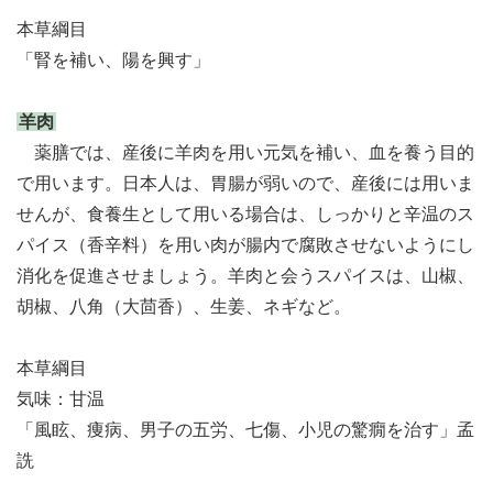
本草綱目
「腎を補い、陽を興す」
羊肉
薬膳では、産後に羊肉を用い元気を補い、血を養う目的
で用います。日本人は、胃腸が弱いので、産後には用いま
せんが、食養生として用いる場合は、しっかりと辛温のス
パイス（香辛料）を用い肉が腸内で腐敗させないようにし
消化を促進させましょう。羊肉と会うスパイスは、山椒、
胡椒、八角（大茴香）、生姜、ネギなど。
本草綱目
気味：甘温
「風眩、痩病、男子の五労、七傷、小児の驚癇を治す」孟
詵