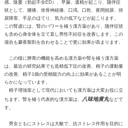
感、陰萎（勃起不全ED）、早漏、遺精が起こり、随伴症
状として、腰痛、坐骨神経痛、口渇、口乾、夜間頻尿、排
尿障害、手足のほてり、気力の低下などが起こります。
この腎虚には、腎のパワーを補う漢方薬があり、随伴症状
も含め心身全体を立て直し男性不妊症を改善します。この
場合も麝香製剤を合わせることで更に効果が高まります。
この様に脾胃の機能を高める漢方薬や腎を補う漢方薬
は、最近の研究結果でも造精低下症の改善、精子の運動量
の改善、精子1個の受精能力の向上に効果があることが明
らかになっています。
精子増強策として現代においても漢方薬は大変お役に立
八味地黄丸
ちます。腎を補う代表的な漢方薬は、
などで
す。
男女ともにストレスは大敵で、抗ストレス作用を目的に