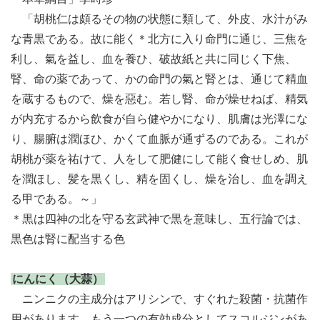
「胡桃仁は頗るその物の状態に類して、外皮、水汁がみ
な青黒である。故に能く＊北方に入り命門に通じ、三焦を
利し、氣を益し、血を養ひ、破故紙と共に同じく下焦、
腎、命の薬であって、かの命門の氣と腎とは、通じて精血
を蔵するもので、燥を惡む。若し腎、命が燥せねば、精気
が内充するから飲食が自ら健やかになり、肌膚は光澤にな
り、腸腑は潤ほひ、かくて血脈が通ずるのである。これが
胡桃が薬を祐けて、人をして肥健にして能く食せしめ、肌
を潤ほし、髪を黒くし、精を固くし、燥を治し、血を調え
る甲である。～」
＊黒は四神の北を守る玄武神で黒を意味し、五行論では、
黒色は腎に配当する色
にんにく（大蒜）
ニンニクの主成分はアリシンで、すぐれた殺菌・抗菌作
用があります。もう一つの有効成分としてスコルジンがあ