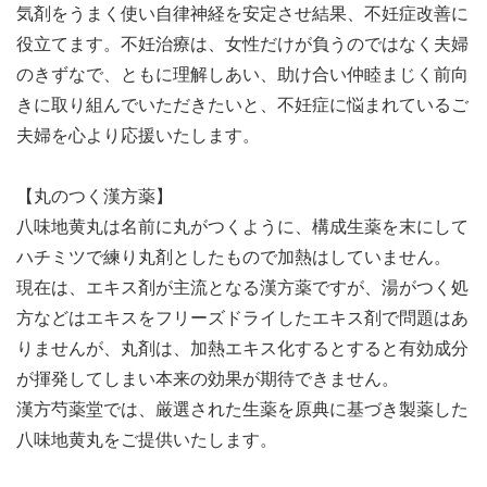
気剤をうまく使い自律神経を安定させ結果、不妊症改善に
役立てます。不妊治療は、女性だけが負うのではなく夫婦
のきずなで、ともに理解しあい、助け合い仲睦まじく前向
きに取り組んでいただきたいと、不妊症に悩まれているご
夫婦を心より応援いたします。
【丸のつく漢方薬】
八味地黄丸は名前に丸がつくように、構成生薬を末にして
ハチミツで練り丸剤としたもので加熱はしていません。
現在は、エキス剤が主流となる漢方薬ですが、湯がつく処
方などはエキスをフリーズドライしたエキス剤で問題はあ
りませんが、丸剤は、加熱エキス化するとすると有効成分
が揮発してしまい本来の効果が期待できません。
漢方芍薬堂では、厳選された生薬を原典に基づき製薬した
八味地黄丸をご提供いたします。