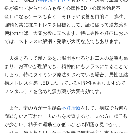
身が疲れておられる方も多く心因性ED（心因性勃起不
全）になるケースも多く、それらの改善を目的に、強壮、
強精と共に抗ストレスを目標として、証に従って漢方薬を
使われれば、大変お役に立ちます。特に男性不妊症におい
ては、ストレスの解消・発散が大切な点でもあります。
夫婦そろって漢方薬をご服用されるとお二人の意識も高
まり、お互いが理解でき、精神的にもプラスになることで
しょう。特にタイミング療法をされている場合、男性は結
構ストレスを感じEDになっている可能性もありますので
メンタルケアを含めた漢方薬が大変有効です。
また、妻の方が一生懸命
不妊治療
をして、病院でも何ら
問題ないと言われ、夫の方を検査すると、夫の方に精子数
が少ない、精子の運動性が低いなどの問題が見つかり、
結局、漢方薬を用いた夫の改善で無事子宝に恵まれたケ