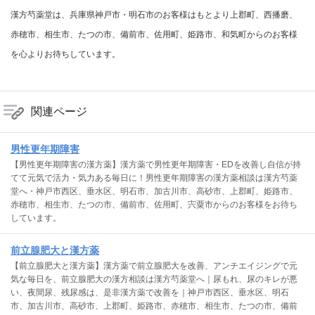
漢方芍薬堂は、兵庫県神戸市・明石市のお客様はもとより上郡町、西播磨、
赤穂市、相生市、たつの市、備前市、佐用町、姫路市、和気町からのお客様
を心よりお待ちしています。
関連ページ
男性更年期障害
【男性更年期障害の漢方薬】漢方薬で男性更年期障害・EDを改善し自信が持
てて元気で活力・気力ある毎日に！男性更年期障害の漢方薬相談は漢方芍薬
堂へ・神戸市西区、垂水区、明石市、加古川市、高砂市、上郡町、姫路市、
赤穂市、相生市、たつの市、備前市、佐用町、宍粟市からのお客様をお待ち
しています。
前立腺肥大と漢方薬
【前立腺肥大と漢方薬】漢方薬で前立腺肥大を改善、アンチエイジングで元
気な毎日を、前立腺肥大の漢方相談は漢方芍薬堂へ｜尿もれ、尿のキレが悪
い、夜間尿、残尿感は、是非漢方薬で改善を｜神戸市西区、垂水区、明石
市、加古川市、高砂市、上郡町、姫路市、赤穂市、相生市、たつの市、備前