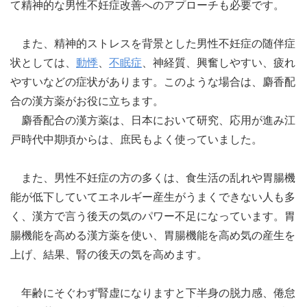
て精神的な男性不妊症改善へのアプローチも必要です。
また、精神的ストレスを背景とした男性不妊症の随伴症
状としては、
動悸
、
不眠症
、神経質、興奮しやすい、疲れ
やすいなどの症状があります。このような場合は、麝香配
合の漢方薬がお役に立ちます。
麝香配合の漢方薬は、日本において研究、応用が進み江
戸時代中期頃からは、庶民もよく使っていました。
また、男性不妊症の方の多くは、食生活の乱れや胃腸機
能が低下していてエネルギー産生がうまくできない人も多
く、漢方で言う後天の気のパワー不足になっています。胃
腸機能を高める漢方薬を使い、胃腸機能を高め気の産生を
上げ、結果、腎の後天の気を高めます。
年齢にそぐわず腎虚になりますと下半身の脱力感、倦怠