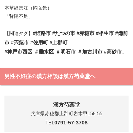
本草経集注（陶弘景）
「腎陽不足」
#姫路市 #たつの市 #赤穂市 #相生市 #備前
【関連タグ】
市 #宍粟市 #佐用町 #上郡町
#神戸市西区 ＃垂水区 ＃明石市 ＃加古川市 #高砂市、
男性不妊症の漢方相談は漢方芍薬堂へ
漢方芍薬堂
兵庫県赤穂郡上郡町岩木甲158-55
0791-57-3708
TEL