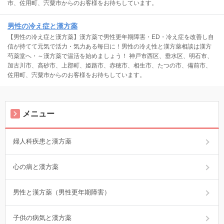
市、佐用町、宍粟市からのお客様をお待ちしています。
男性の冷え症と漢方薬
【男性の冷え症と漢方薬】漢方薬で男性更年期障害・ED・冷え症を改善し自
信が持てて元気で活力・気力ある毎日に！男性の冷え性と漢方薬相談は漢方
芍薬堂へ・～漢方薬で温活を始めましょう！ 神戸市西区、垂水区、明石市、
加古川市、高砂市、上郡町、姫路市、赤穂市、相生市、たつの市、備前市、
佐用町、宍粟市からのお客様をお待ちしています。
メニュー
婦人科疾患と漢方薬
心の病と漢方薬
男性と漢方薬（男性更年期障害）
子供の病気と漢方薬