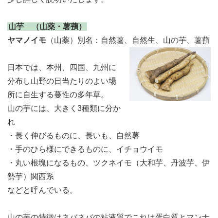
山芋 （山薬・薯蕷）
ヤマノイモ
（山薬）別名：自然薯、自然生、山の芋、薯蕷
日本では、本州、四国、九州に
分布し山野の日当たりのよい場
所に自生する蔓性の多年草。
山の芋には、大きく3種類に分か
れ
・長く伸びるものに、長いも、自然薯
・手のひら様にできるものに、イチョウイモ
・丸い根塊になるもの、ツクネイモ（大和芋、丹波芋、伊
勢芋）関西系
などと呼んでいる。
山の芋の特徴はネバネバの粘液質でこれは蛋白質とマンナ