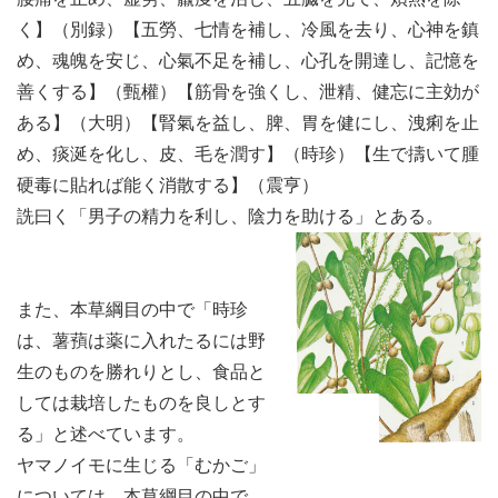
く】（別録）【五勞、七情を補し、冷風を去り、心神を鎮
め、魂魄を安じ、心氣不足を補し、心孔を開達し、記憶を
善くする】（甄權）【筋骨を強くし、泄精、健忘に主効が
ある】（大明）【腎氣を益し、脾、胃を健にし、洩痢を止
め、痰涎を化し、皮、毛を潤す】（時珍）【生で擣いて腫
硬毒に貼れば能く消散する】（震亨）
詵曰く「男子の精力を利し、陰力を助ける」とある。
また、本草綱目の中で「時珍
は、薯蕷は薬に入れたるには野
生のものを勝れりとし、食品と
しては栽培したものを良しとす
る」と述べています。
ヤマノイモに生じる「むかご」
については、本草綱目の中で