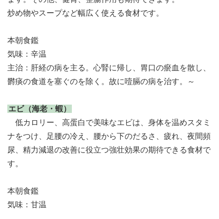
炒め物やスープなど幅広く使える食材です。
本朝食鑑
気味：辛温
主治：肝経の病を主る。心腎に帰し、胃口の瘀血を散し、
欝痰の食道を塞ぐのを除く。故に噎膈の病を治す。～
エビ（海老・蝦）
低カロリー、高蛋白で美味なエビは、身体を温めスタミ
ナをつけ、足腰の冷え、腰から下のだるさ、疲れ、夜間頻
尿、精力減退の改善に役立つ強壮効果の期待できる食材で
す。
本朝食鑑
気味：甘温