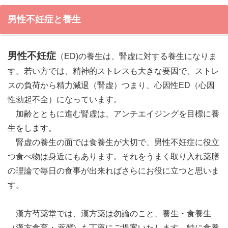
男性不妊症と養生
男性不妊症
（ED)の養生は、腎虚に対する養生になりま
す。若い方では、精神的ストレスも大きな要因で、ストレ
スの負荷から精力減退（腎虚）つまり、心因性ED（心因
性勃起不全）になっています。
加齢とともに進む腎虚は、アンチエイジングを目標に養
生をします。
腎虚の養生の面では食養生が大切で、男性不妊症に役立
つ食べ物は身近にもあります。それをうまく取り入れ薬膳
の理論で毎日の食事が出来ればさらにお役に立つと思いま
す。
漢方芍薬堂では、漢方薬は勿論のこと、養生・食養生
（漢方食育・
薬膳
）も丁寧にご提案いたします。特に食養