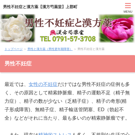
男性不妊症と漢方薬【漢方芍薬堂】上郡町
MENU
HOME
トップページ
＞
男性と漢方薬（男性更年期障害）
＞ 男性不妊症と漢方薬
カウンセリング
男性不妊症
症状別と漢方薬
最近では、
女性の不妊症
だけではな男性不妊症の症例も多
アクセス
く、その原因として精索静脈瘤、精子の運動不足（精子無
力症）、精子の数が少ない（乏精子症）、精子の奇形(精
お問い合わせ
子形成障害)、無精子症、精子輸送管閉塞、ED（勃起不
薬膳ブログ「日々塩梅」
全）などがそれに当たり、最も多いのが精索静脈瘤です。
上郡日記ブログ
また、現在は
精神的ストレス
も多く、不規則な生活で心