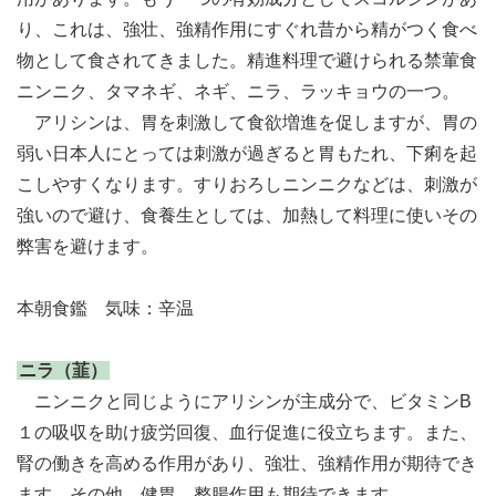
り、これは、強壮、強精作用にすぐれ昔から精がつく食べ
物として食されてきました。精進料理で避けられる禁葷食
ニンニク、タマネギ、ネギ、ニラ、ラッキョウの一つ。
アリシンは、胃を刺激して食欲増進を促しますが、胃の
弱い日本人にとっては刺激が過ぎると胃もたれ、下痢を起
こしやすくなります。すりおろしニンニクなどは、刺激が
強いので避け、食養生としては、加熱して料理に使いその
弊害を避けます。
本朝食鑑 気味：辛温
ニラ（韮）
ニンニクと同じようにアリシンが主成分で、ビタミンB
１の吸収を助け疲労回復、血行促進に役立ちます。また、
腎の働きを高める作用があり、強壮、強精作用が期待でき
ます。その他、健胃、整腸作用も期待できます。