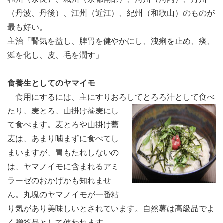
（丹波、丹後）、江州（近江）、紀州（和歌山）のものが
最も好い。
主治「腎気を益し、脾胃を健やかにし、洩痢を止め、痰、
涎を化し、皮、毛を潤す」
食養生としてのヤマイモ
食用にするには、主にすりおろしてとろろ汁として食べ
たり、麦とろ、山掛け
蕎麦にし
て食べます。麦とろや山掛け蕎
麦は、あまり噛まずに食べてし
まいますが、胃もたれしないの
は、ヤマノイモに含まれるアミ
ラーゼのおかげかも知れませ
ん。丸塊のヤマノイモが一番粘
り気があり美味しいとされています。自然薯は高級品でよ
く贈答品として使われます。