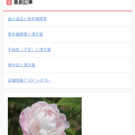
最新記事
血の道症と更年期障害
更年期障害と漢方薬
不妊症（子宝）と漢方薬
熱中症と漢方薬
店舗情報ﾌﾟﾗｲﾊﾞｼｰﾎﾟﾘｼｰ