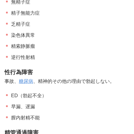
無精子症
精子無能力症
乏精子症
染色体異常
精索静脈瘤
逆行性射精
性行為障害
事故、
糖尿病
、精神的その他の理由で勃起しない。
ED（勃起不全）
早漏、遅漏
膣内射精不能
精管通過障害