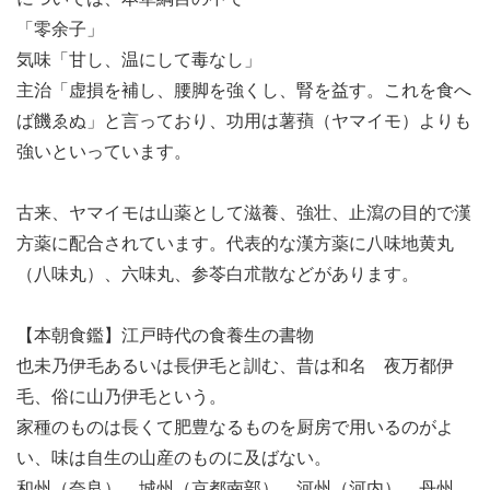
「零余子」
気味「甘し、温にして毒なし」
主治「虚損を補し、腰脚を強くし、腎を益す。これを食へ
ば饑ゑぬ」と言っており、功用は薯蕷（ヤマイモ）よりも
強いといっています。
古来、ヤマイモは山薬として滋養、強壮、止瀉の目的で漢
方薬に配合されています。代表的な漢方薬に八味地黄丸
（八味丸）、六味丸、参苓白朮散などがあります。
【本朝食鑑】江戸時代の食養生の書物
也未乃伊毛あるいは長伊毛と訓む、昔は和名 夜万都伊
毛、俗に山乃伊毛という。
家種のものは長くて肥豊なるものを厨房で用いるのがよ
い、味は自生の山産のものに及ばない。
和州（奈良）、城州（京都南部）、河州（河内）、丹州