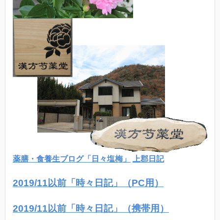
薬膳・食養生ブログ「日々塩梅」
上郡日記
2019/11以前「時々日記」（PC用）
2019/11以前「時々日記」（携帯用）