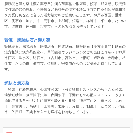
膀胱炎と漢方薬【漢方薬専門】漢方芍薬堂で排尿痛、頻尿、残尿感、尿混濁
で排尿の際の痛み、不快感など膀胱炎の漢方相談は漢方専門薬剤師が御相談
をお受けあなたに合った漢方処方をご提案いたします。神戸市西区、垂水
区、明石市、加古川市、高砂市、上郡町、姫路市、赤穂市、相生市、たつの
市、備前市、佐用町、宍粟市からのお客様をお待ちしています。
腎臓・膀胱結石と漢方薬
腎臓結石、尿管結石、膀胱結石、尿道結石、尿管結石【漢方薬専門】結石の
漢方相談は漢方芍薬堂へ。民間療法ウラジロガシのご相談はこちらへ｜神戸
市西区、垂水区、明石市、加古川市、高砂市、上郡町、姫路市、赤穂市、相
生市、たつの市、備前市、佐用町、宍粟市からのお客様をお待ちしていま
す。
頻尿と漢方薬
【頻尿・神経性頻尿（心因性頻尿）・夜間頻尿】ストレスから起こる頻尿、
過活動膀胱、腹圧性尿失禁、夜間頻尿、尿漏れもの心配～ストレスにうまく
適応できる自分づくりに漢方相談と養生相談、神戸市西区、垂水区、明石
市、加古川市、高砂市、上郡町、姫路市、赤穂市、相生市、たつの市、備前
市、佐用町、宍粟市からのお客様をお待ちしています。