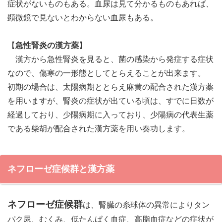
症状がないものもある。血尿は見て分かるものもあれば、
顕微鏡で見ないとわからない血尿もある。
【
急性腎炎の漢方薬
】
漢方から急性腎炎を見ると、菌の感染から発症する症状
なので、傷寒の一形態としてとらえることが出来ます。
初期の場合は、太陽病期ととらえ麻黄の配合された漢方薬
を用いますが、腎炎の症状が出ている頃は、すでに日数が
経過しており、少陽病期に入っており、少陽病の代表生薬
である柴胡が配合された漢方薬を用い奏功します。
ネフローゼ症候群と漢方薬
ネフローゼ症候群
は、腎臓の糸球体の異常によりタン
パク尿、むくみ、低たんぱく血症、高脂血症などの症状が