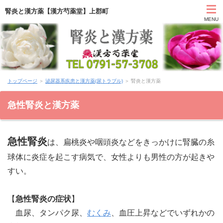
腎炎と漢方薬【漢方芍薬堂】上郡町
MENU
HOME
トップページ
＞
泌尿器系疾患と漢方薬(尿トラブル)
＞ 腎炎と漢方薬
カウンセリング
急性腎炎と漢方薬
症状別と漢方薬
急性腎炎
アクセス
は、扁桃炎や咽頭炎などをきっかけに腎臓の糸
球体に炎症を起こす病気で、女性よりも男性の方が起きや
お問い合わせ
すい。
薬膳ブログ「日々塩梅」
【
急性腎炎の症状
】
血尿、タンパク尿、
むくみ
、血圧上昇などでいずれかの
上郡日記ブログ