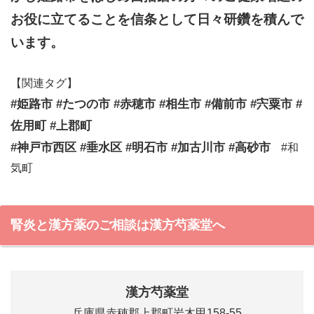
お役に立てることを信条として日々研鑽を積んで
います。
【関連タグ】
#姫路市 #たつの市 #赤穂市 #相生市 #備前市 #宍粟市 #
佐用町 #上郡町
#神戸市西区 #垂水区 #明石市 #加古川市 #高砂市
#和
気町
腎炎と漢方薬のご相談は漢方芍薬堂へ
漢方芍薬堂
兵庫県赤穂郡上郡町岩木甲158-55