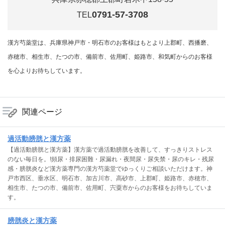
0791-57-3708
TEL
漢方芍薬堂は、兵庫県神戸市・明石市のお客様はもとより上郡町、西播磨、
赤穂市、相生市、たつの市、備前市、佐用町、姫路市、和気町からのお客様
を心よりお待ちしています。
関連ページ
過活動膀胱と漢方薬
【過活動膀胱と漢方薬】漢方薬で過活動膀胱を改善して、すっきりストレス
のない毎日を。!頻尿・排尿困難・尿漏れ・夜間尿・尿失禁・尿のキレ・残尿
感・膀胱炎など漢方薬専門の漢方芍薬堂でゆっくりご相談いただけます。神
戸市西区、垂水区、明石市、加古川市、高砂市、上郡町、姫路市、赤穂市、
相生市、たつの市、備前市、佐用町、宍粟市からのお客様をお待ちしていま
す。
膀胱炎と漢方薬