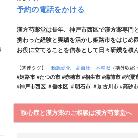
予約の電話をかける
漢方芍薬堂は長年、神戸市西区で漢方薬専門
携わった経験と実績を活かし姫路市をはじめ
お役に立てることを信条として日々研鑽を積
【関連タグ】
動脈硬化
高血圧
不整脈
（期外収縮
#姫路市 #たつの市 #赤穂市 #相生市 #備前市 #宍粟
#神戸市西区 ＃垂水区 ＃明石市 ＃加古川市 #高砂
狭心症と漢方薬のご相談は漢方芍薬堂へ