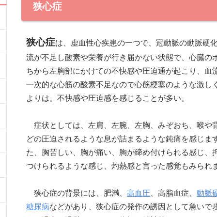
狭心症
狭心症
は、虚血性心疾患の一つで、冠動脈の動脈硬
流が不足し酸素や栄養が行き届かない状態で、心臓の
ちから左胸部にかけての不快感や圧迫通が起こり、血
一次的な心筋の酸素不足なので心筋梗塞のような激し
よりは。不快感や圧迫感を感じることが多い。
症状としては、左肩、左腕、左胸、みぞおち、喉や
どの圧迫されるような息が詰まるような鈍痛を感じま
た、胸苦しい、胸が痛い、胸が締め付けられる感じ、
つけられるような感じ、灼熱感と言った感覚もみられ
狭心症の背景には、肥満、
高血圧
、高脂血症、
動脈
糖尿病
などがあり、狭心症の発作の誘因として急いで