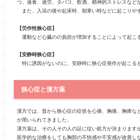
つ、過食、過労、タバコ、飲酒、精神的ストレスなど
また、入浴の後や起床時、朝寒い時などに起こりや
【労作性狭心症】
運動など心臓のの負担が増加することによって起こ
【安静時狭心症】
特に誘因がないのに、安静時に狭心症発作が起こる
狭心症と漢方薬
漢方では、昔から狭心症の症状を心痛、胸痛、胸痺な
が用いられてきました。
漢方薬は、その人その人の証に従い処方が決まります
医学的な治療をしても胸部の不快感や不安感が改善し