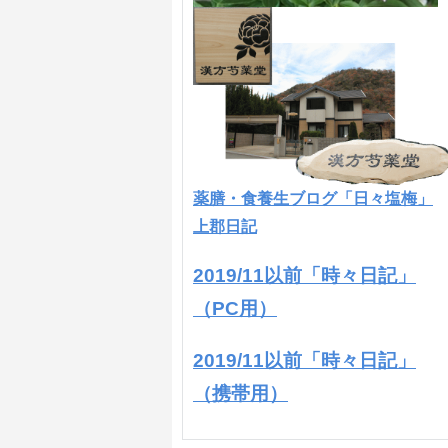
薬膳・食養生ブログ「日々塩梅」
上郡日記
2019/11以前「時々日記」
（PC用）
2019/11以前「時々日記」
（携帯用）