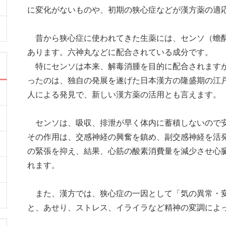
に変化がないものや、初期の狭心症などが漢方薬の適
昔から狭心症に使われてきた生薬には、センソ（蟾酥
あります。六神丸などに配合されている成分です。
特にセンソは本来、解毒消腫を目的に配合されますが
ったのは、独自の発展を遂げた日本漢方の隆盛期の江
人による発見で、新しい漢方薬の活用とも言えます。
センソは、吸収、排泄が早く体内に蓄積しないので
その作用は、交感神経の興奮を鎮め、副交感神経を活
の緊張を抑え、結果、心筋の酸素消費量を減少させ心
れます。
また、漢方では、狭心症の一因として「気の異常・
と、あせり、ストレス、イライラなど精神の変調によ