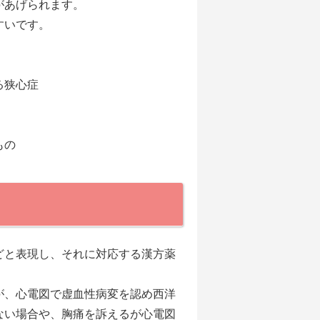
があげられます。
すいです。
る狭心症
もの
どと表現し、それに対応する漢方薬
が、心電図で虚血性病変を認め西洋
ない場合や、胸痛を訴えるが心電図