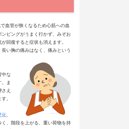
化で血管が狭くなるため心筋への血
ポンピングがうまく行かず、みぞお
流が回復すると症状も消えます。
く長い胸の痛みはなく、痛みという
背中な
す。ま
押さえ
ます。
硬化
、
歩く、階段を上がる、重い荷物を持