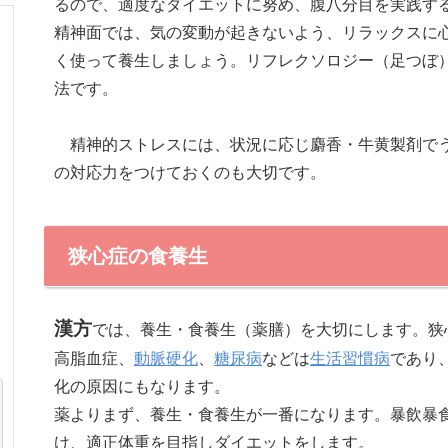
るので、適度なダイエットに努め、腹八分目を実践す
精神面では、気の変動が起きないよう、リラックスに
く使って養生しましょう。リフレクソロジー（足つぼ
法です。
精神的ストレスには、状況に応じ麝香・牛黄製剤でう
の対応力をつけておくのも大切です。
狭心症の食養生
漢方
では、養生・食養生（薬膳）を大切にします。狭
高脂血症、
動脈硬化
、
糖尿病
などは
生活習慣病
であり
化の原因にもなります。
薬よりまず、養生・食養生が一番になります。暴飲暴
け、適正体重を目指しダイエットをします。