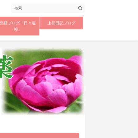
薬膳ブログ「日々塩
上郡日記ブログ
梅」