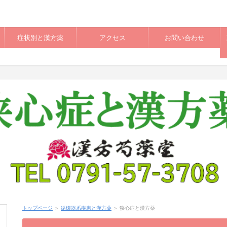
症状別と漢方薬
アクセス
お問い合わせ
トップページ
＞
循環器系疾患と漢方薬
＞ 狭心症と漢方薬