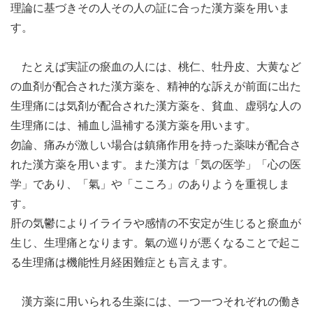
理論に基づきその人その人の証に合った漢方薬を用いま
す。
たとえば実証の瘀血の人には、桃仁、牡丹皮、大黄など
の血剤が配合された漢方薬を、精神的な訴えが前面に出た
生理痛には気剤が配合された漢方薬を、貧血、虚弱な人の
生理痛には、補血し温補する漢方薬を用います。
勿論、痛みが激しい場合は鎮痛作用を持った薬味が配合さ
れた漢方薬を用います。また漢方は「気の医学」「心の医
学」であり、「氣」や「こころ」のありようを重視しま
す。
肝の気鬱によりイライラや感情の不安定が生じると瘀血が
生じ、生理痛となります。氣の巡りが悪くなることで起こ
る生理痛は機能性月経困難症とも言えます。
漢方薬に用いられる生薬には、一つ一つそれぞれの働き