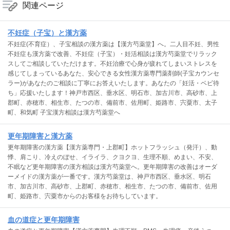
関連ページ
不妊症（子宝）と漢方薬
不妊症(不育症）、子宝相談の漢方薬は【漢方芍薬堂】へ。二人目不妊、男性
不妊症も漢方薬で改善、不妊症（子宝）・妊活相談は漢方芍薬堂でリラック
スしてご相談していただけます。不妊治療で心身が疲れてしまいストレスを
感じてしまっているあなた、安心できる女性漢方薬専門薬剤師(子宝カウンセ
ラー)があなたのご相談に丁寧にお答えいたします。あなたの「妊活・ベビ待
ち」応援いたします！神戸市西区、垂水区、明石市、加古川市、高砂市、上
郡町、赤穂市、相生市、たつの市、備前市、佐用町、姫路市、宍粟市、太子
町、和気町 子宝漢方相談は漢方芍薬堂へ
更年期障害と漢方薬
更年期障害の漢方薬【漢方薬専門・上郡町】ホットフラッシュ（発汗）、動
悸、肩こり、冷えのぼせ、イライラ、クヨクヨ、生理不順、めまい、不安、
不眠など更年期障害の漢方相談は漢方芍薬堂へ。更年期障害の改善はオーダ
ーメイドの漢方薬が一番です。漢方芍薬堂は、神戸市西区、垂水区、明石
市、加古川市、高砂市、上郡町、赤穂市、相生市、たつの市、備前市、佐用
町、姫路市、宍粟市からのお客様をお待ちしています。
血の道症と更年期障害