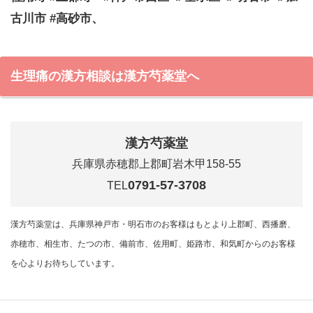
古川市 #高砂市、
生理痛の漢方相談は漢方芍薬堂へ
漢方芍薬堂
兵庫県赤穂郡上郡町岩木甲158-55
0791-57-3708
TEL
漢方芍薬堂は、兵庫県神戸市・明石市のお客様はもとより上郡町、西播磨、
赤穂市、相生市、たつの市、備前市、佐用町、姫路市、和気町からのお客様
を心よりお待ちしています。