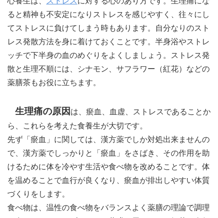
心養生は、
ストレス
に対する心のあり方です。生理痛にな
ると精神も不安定になりストレスを感じやすく、往々にし
てストレスに負けてしまう時もあります。自分なりのスト
レス発散方法を身に着けておくことです。半身浴やストレ
ッチで下半身の血のめぐりをよくしましょう。ストレス発
散と生理不順には、シナモン、サフラワー（紅花）などの
薬膳茶もお役に立ちます。
生理痛の原因
は、瘀血、血虚、ストレスであることか
ら、これらを考えた食養生が大切です。
先ず「瘀血」に関しては、漢方薬でしか対処出来ませんの
で、漢方薬でしっかりと「瘀血」をさばき、その作用を助
けるために体を冷やす生活や食べ物を改めることです。体
を温めることで血行が良くなり、瘀血が排出しやすい体質
づくりをします。
食べ物は、温性の食べ物をバランスよく薬膳の理論で調理