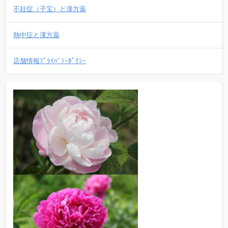
不妊症（子宝）と漢方薬
熱中症と漢方薬
店舗情報ﾌﾟﾗｲﾊﾞｼｰﾎﾟﾘｼｰ