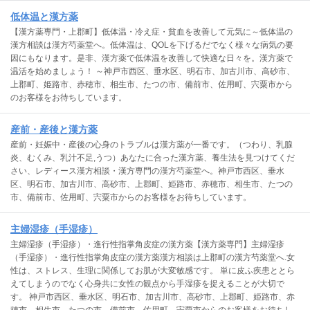
低体温と漢方薬
【漢方薬専門・上郡町】低体温・冷え症・貧血を改善して元気に～低体温の
漢方相談は漢方芍薬堂へ。低体温は、QOLを下げるだでなく様々な病気の要
因にもなります。是非、漢方薬で低体温を改善して快適な日々を。漢方薬で
温活を始めましょう！ ～神戸市西区、垂水区、明石市、加古川市、高砂市、
上郡町、姫路市、赤穂市、相生市、たつの市、備前市、佐用町、宍粟市から
のお客様をお待ちしています。
産前・産後と漢方薬
産前・妊娠中・産後の心身のトラブルは漢方薬が一番です。（つわり、乳腺
炎、むくみ、乳汁不足,うつ）あなたに合った漢方薬、養生法を見つけてくだ
さい、レディース漢方相談・漢方専門の漢方芍薬堂へ。神戸市西区、垂水
区、明石市、加古川市、高砂市、上郡町、姫路市、赤穂市、相生市、たつの
市、備前市、佐用町、宍粟市からのお客様をお待ちしています。
主婦湿疹（手湿疹）
主婦湿疹（手湿疹）・進行性指掌角皮症の漢方薬【漢方薬専門】主婦湿疹
（手湿疹）・進行性指掌角皮症の漢方薬漢方相談は上郡町の漢方芍薬堂へ.女
性は、ストレス、生理に関係してお肌が大変敏感です。 単に皮ふ疾患ととら
えてしまうのでなく心身共に女性の観点から手湿疹を捉えることが大切で
す。 神戸市西区、垂水区、明石市、加古川市、高砂市、上郡町、姫路市、赤