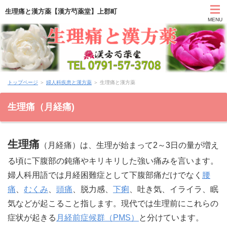
生理痛と漢方薬【漢方芍薬堂】上郡町
MENU
HOME
トップページ
＞
婦人科疾患と漢方薬
＞ 生理痛と漢方薬
カウンセリング
生理痛（月経痛)
症状別と漢方薬
生理痛
アクセス
（月経痛）は、生理が始まって2～3日の量が増え
る頃に下腹部の鈍痛やキリキリした強い痛みを言います。
お問い合わせ
婦人科用語では月経困難症として下腹部痛だけでなく
腰
痛
、
むくみ
、
頭痛
、脱力感、
下痢
、吐き気、イライラ、眠
薬膳ブログ「日々塩梅」
気などが起こること指します。現代では生理前にこれらの
症状が起きる
月経前症候群（PMS）
と分けています。
上郡日記ブログ