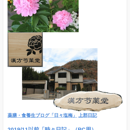
薬膳・食養生ブログ「日々塩梅」
上郡日記
2019/11以前「時々日記」（PC用）