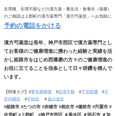
生理痛、生理不順などの漢方薬・養生法・食養生（薬膳）
のご相談は上郡町の漢方薬専門「漢方芍薬堂」へお気軽に
予約の電話をかける
漢方芍薬堂は長年、神戸市西区で漢方薬専門とし
てお客様のご健康増進に携わった経験と実績を活
かし姫路市をはじめ西播磨の方々のご健康増進の
お役に立てることを信条として日々研鑽を積んで
います。
【関連タグ】#
更年期障害
#
生理不順
#
子宮筋腫
#
子
宮内膜症
#
不妊症
＃
血の道症
#姫路市 #たつの市 #赤穂市 #相生市 #備前市 #宍粟市 #
佐用町 #上郡町 #神戸市西区 ＃垂水区 ＃明石市 ＃加