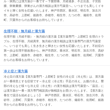
ル・病気には漢方薬が一番です～下腹部痛、月経過多、不正出血、子宮筋
腫、卵巣嚢腫、卵巣がんの漢方相談は漢方芍薬堂へ。いつまでも美しくイキ
イキと輝く女性を応援いたします。神戸市西区、垂水区、明石市、加古川
市、高砂市、上郡町、姫路市、赤穂市、相生市、たつの市、備前市、佐用
町、宍粟市からのお客様をお待ちしています。
生理不順・無月経と漢方薬
生理不順（月経不順）・無月経の漢方薬【漢方薬専門・上郡町】生理のトラ
ブル、生理不順、月経異常、無月経の漢方相談は漢方薬専門の漢方芍薬堂
へ。いつまでも美しく生き生きと輝きたい女性を応援いたします。不妊症の
第一歩は生理不順改善から。神戸市西区、垂水区、明石市、加古川市、高砂
市、上郡町、姫路市、赤穂市、相生市、たつの市、備前市、佐用町、宍粟市
からのお客様をお待ちしています。
冷え症と漢方薬
冷え症の漢方薬【漢方薬専門・上郡町】女性の冷え症（冷え性）は、漢方薬
が一番得意とする症状です～冷え症（冷え性）手足の冷え、お腹の冷え、臀
部の冷えなど様々な冷え症（冷え性）の漢方相談は漢方芍薬堂へ「温活」に
は漢方薬が一番～漢方専門相談員が御相談をお受けいたします。【漢方薬と
養生で温活を始めましょう】 神戸市西区、垂水区、明石市、加古川市、高
砂市、上郡町、宍粟市、赤穂市、相生市、たつの市、備前市、佐用町、姫路
市からのお客様をお待ちしています。