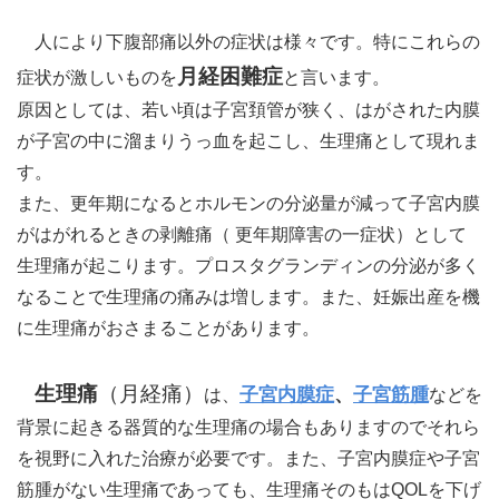
人により下腹部痛以外の症状は様々です。特にこれらの
月経困難症
症状が激しいものを
と言います。
原因としては、若い頃は子宮頚管が狭く、はがされた内膜
が子宮の中に溜まりうっ血を起こし、生理痛として現れま
す。
また、更年期になるとホルモンの分泌量が減って子宮内膜
がはがれるときの剥離痛（ 更年期障害の一症状）として
生理痛が起こります。プロスタグランディンの分泌が多く
なることで生理痛の痛みは増します。また、妊娠出産を機
に生理痛がおさまることがあります。
生理痛
（月経痛）
子宮内膜症
、
子宮筋腫
は、
などを
背景に起きる器質的な生理痛の場合もありますのでそれら
を視野に入れた治療が必要です。また、子宮内膜症や子宮
筋腫がない生理痛であっても、生理痛そのもはQOLを下げ