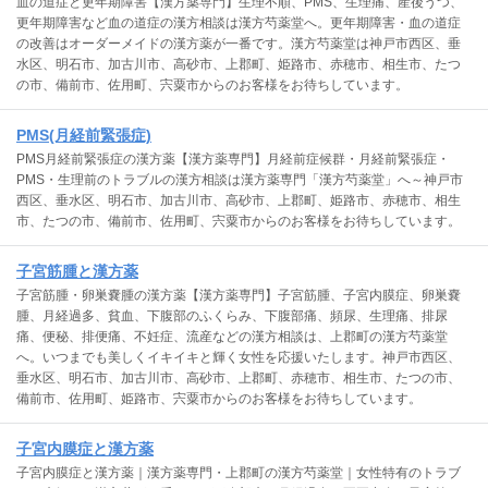
血の道症と更年期障害【漢方薬専門】生理不順、PMS、生理痛、産後うつ、
更年期障害など血の道症の漢方相談は漢方芍薬堂へ。更年期障害・血の道症
の改善はオーダーメイドの漢方薬が一番です。漢方芍薬堂は神戸市西区、垂
水区、明石市、加古川市、高砂市、上郡町、姫路市、赤穂市、相生市、たつ
の市、備前市、佐用町、宍粟市からのお客様をお待ちしています。
PMS(月経前緊張症)
PMS月経前緊張症の漢方薬【漢方薬専門】月経前症候群・月経前緊張症・
PMS・生理前のトラブルの漢方相談は漢方薬専門「漢方芍薬堂」へ～神戸市
西区、垂水区、明石市、加古川市、高砂市、上郡町、姫路市、赤穂市、相生
市、たつの市、備前市、佐用町、宍粟市からのお客様をお待ちしています。
子宮筋腫と漢方薬
子宮筋腫・卵巣嚢腫の漢方薬【漢方薬専門】子宮筋腫、子宮内膜症、卵巣嚢
腫、月経過多、貧血、下腹部のふくらみ、下腹部痛、頻尿、生理痛、排尿
痛、便秘、排便痛、不妊症、流産などの漢方相談は、上郡町の漢方芍薬堂
へ。いつまでも美しくイキイキと輝く女性を応援いたします。神戸市西区、
垂水区、明石市、加古川市、高砂市、上郡町、赤穂市、相生市、たつの市、
備前市、佐用町、姫路市、宍粟市からのお客様をお待ちしています。
子宮内膜症と漢方薬
子宮内膜症と漢方薬｜漢方薬専門・上郡町の漢方芍薬堂｜女性特有のトラブ