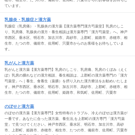
穂市、相生市、たつの市、備前市、佐用町、宍粟市からのお客様をお待ちし
ています。
乳腺炎・乳腺症と漢方薬
乳腺症（乳房痛）・乳腺炎の漢方薬【漢方薬専門漢方芍薬堂】乳房のしこ
り、乳房痛、乳腺炎の漢方・養生相談は漢方薬専門「漢方芍薬堂」へ。神戸
市西区、垂水区、明石市、加古川市、高砂市、上郡町、姫路市、赤穂市、相
生市、たつの市、備前市、佐用町、宍粟市からのお客様をお待ちしていま
す。
乳がんと漢方薬
乳がんと漢方薬【漢方薬専門】乳房のしこり、乳房痛、乳房のくぼみ（えく
ぼ）乳房の腫れなどの漢方相談、養生相談は、上郡町の漢方薬専門の「漢方
芍薬堂」へ｜養生、食養生（薬膳）を摂り入れた漢方療法をお勧めいたしま
す。神戸市西区、垂水区、明石市、加古川市、高砂市、上郡町、赤穂市、相
生市、たつの市、備前市、佐用町、姫路市、和気町、佐用町、宍粟市
のぼせと漢方薬
のぼせの漢方薬【漢方薬専門】女性特有のトラブル、冷えのぼせは漢方薬が
一番です。あなたに合った漢方薬、養生法,を上郡町の漢方専門「漢方芍薬
堂」で見つけてください。神戸市西区、垂水区、明石市、加古川市、高砂
市、上郡町、姫路市、赤穂市、相生市、たつの市、備前市、佐用町、宍粟市