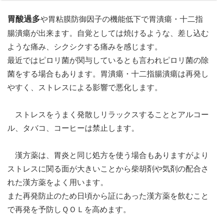
胃酸過多
や胃粘膜防御因子の機能低下で胃潰瘍・十二指
腸潰瘍が出来ます。自覚としては焼けるような、差し込む
ような痛み、シクシクする痛みを感じます。
最近ではピロリ菌が関与しているとも言われピロリ菌の除
菌をする場合もあります。胃潰瘍・十二指腸潰瘍は再発し
やすく、ストレスによる影響で悪化します。
ストレスをうまく発散しリラックスすることとアルコー
ル、タバコ、コーヒーは禁止します。
漢方薬は、胃炎と同じ処方を使う場合もありますがより
ストレスに関る面が大きいことから柴胡剤や気剤の配合さ
れた漢方薬をよく用います。
また再発防止のため日頃から証にあった漢方薬を飲むこと
で再発を予防しＱＯＬを高めます。