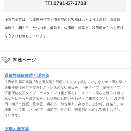
0791-57-3708
TEL
漢方芍薬堂は、兵庫県神戸市・明石市のお客様はもとより上郡町、西播磨、
赤穂市、相生市、たつの市、備前市、佐用町、姫路市、和気町からのお客様
を心よりお待ちしています。
関連ページ
過敏性腸症候群と漢方薬
【過敏性腸症候群IBSと漢方薬】日頃ストレスを感じていませんか？漢方薬で
過敏性腸症候群を改善しストレスのない毎日を、下痢タイプ、便秘タイプ、
下痢便秘交互タイプ、ガスタイプ（腹が張る）・クローン病など漢方相談で
あなたに合った漢方薬を。お気軽にお問い合わせ・ご相談ください～ 漢方専
門・神戸市西区、垂水区、明石市、加古川市、高砂市、上郡町、姫路市、赤
穂市、相生市、たつの市、備前市、佐用町、宍粟市からのお客様をお待ちし
ています。
下痢と漢方薬