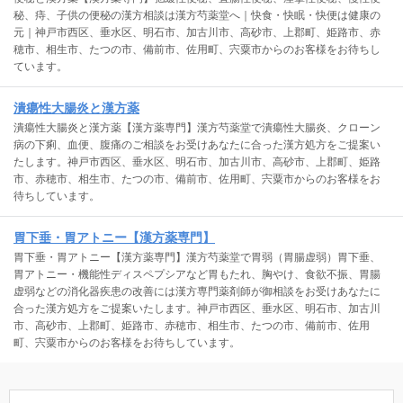
秘、痔、子供の便秘の漢方相談は漢方芍薬堂へ｜快食・快眠・快便は健康の
元｜神戸市西区、垂水区、明石市、加古川市、高砂市、上郡町、姫路市、赤
穂市、相生市、たつの市、備前市、佐用町、宍粟市からのお客様をお待ちし
ています。
潰瘍性大腸炎と漢方薬
潰瘍性大腸炎と漢方薬【漢方薬専門】漢方芍薬堂で潰瘍性大腸炎、クローン
病の下痢、血便、腹痛のご相談をお受けあなたに合った漢方処方をご提案い
たします。神戸市西区、垂水区、明石市、加古川市、高砂市、上郡町、姫路
市、赤穂市、相生市、たつの市、備前市、佐用町、宍粟市からのお客様をお
待ちしています。
胃下垂・胃アトニー【漢方薬専門】
胃下垂・胃アトニー【漢方薬専門】漢方芍薬堂で胃弱（胃腸虚弱）胃下垂、
胃アトニー・機能性ディスペプシアなど胃もたれ、胸やけ、食欲不振、胃腸
虚弱などの消化器疾患の改善には漢方専門薬剤師が御相談をお受けあなたに
合った漢方処方をご提案いたします。神戸市西区、垂水区、明石市、加古川
市、高砂市、上郡町、姫路市、赤穂市、相生市、たつの市、備前市、佐用
町、宍粟市からのお客様をお待ちしています。