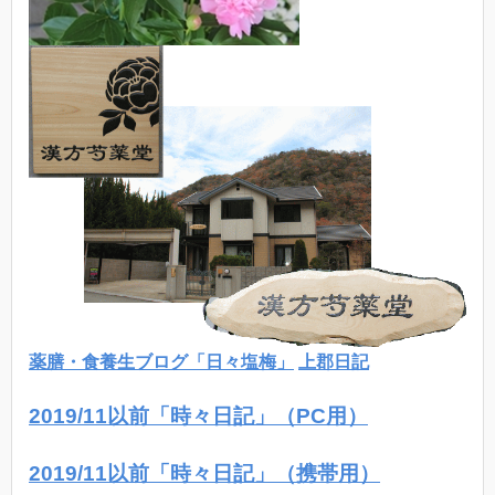
薬膳・食養生ブログ「日々塩梅」
上郡日記
2019/11以前「時々日記」（PC用）
2019/11以前「時々日記」（携帯用）