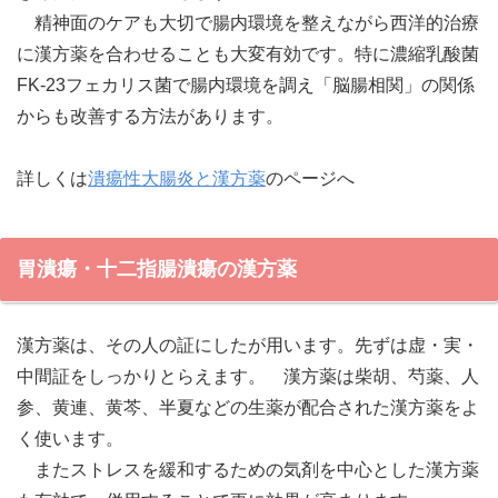
精神面のケアも大切で腸内環境を整えながら西洋的治療
に漢方薬を合わせることも大変有効です。特に濃縮乳酸菌
FK-23フェカリス菌で腸内環境を調え「脳腸相関」の関係
からも改善する方法があります。
詳しくは
潰瘍性大腸炎と漢方薬
のページへ
胃潰瘍・十二指腸潰瘍の漢方薬
漢方薬は、その人の証にしたが用います。先ずは虚・実・
中間証をしっかりとらえます。 漢方薬は柴胡、芍薬、人
参、黄連、黄芩、半夏などの生薬が配合された漢方薬をよ
く使います。
またストレスを緩和するための気剤を中心とした漢方薬