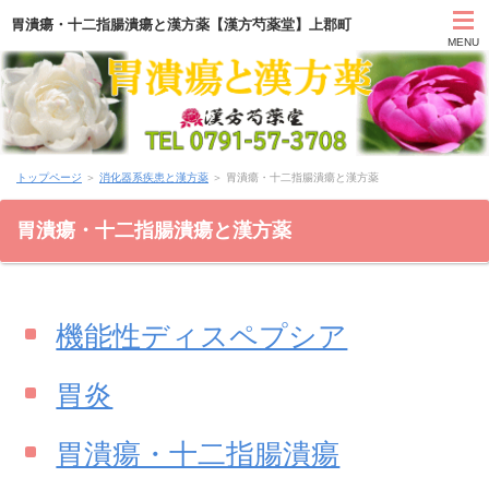
胃潰瘍・十二指腸潰瘍と漢方薬【漢方芍薬堂】上郡町
MENU
HOME
トップページ
＞
消化器系疾患と漢方薬
＞ 胃潰瘍・十二指腸潰瘍と漢方薬
カウンセリング
胃潰瘍・十二指腸潰瘍と漢方薬
症状別と漢方薬
アクセス
機能性ディスペプシア
お問い合わせ
胃炎
薬膳ブログ「日々塩梅」
胃潰瘍・十二指腸潰瘍
上郡日記ブログ