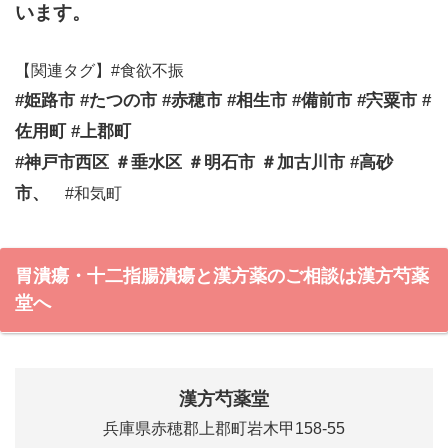
います。
【関連タグ】#食欲不振
#姫路市 #たつの市 #赤穂市 #相生市 #備前市 #宍粟市 #
佐用町 #上郡町
#神戸市西区 ＃垂水区 ＃明石市 ＃加古川市 #高砂
市、
#和気町
胃潰瘍・十二指腸潰瘍と漢方薬のご相談は漢方芍薬
堂へ
漢方芍薬堂
兵庫県赤穂郡上郡町岩木甲158-55