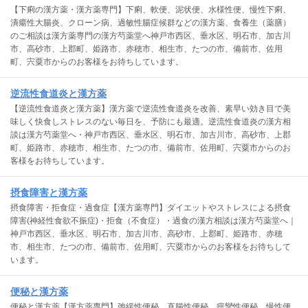
【下痢の漢方薬・漢方薬専門】下痢、軟便、泥状便、水様性便、慢性下痢、
潰瘍性大腸炎、クローン病、過敏性腸症候群などの漢方薬、食養生（薬膳）
のご相談は漢方薬専門の漢方芍薬堂へ神戸市西区、垂水区、明石市、加古川
市、高砂市、上郡町、姫路市、赤穂市、相生市、たつの市、備前市、佐用
町、宍粟市からのお客様をお待ちしています。
逆流性食道炎と漢方薬
【逆流性食道炎と漢方薬】漢方薬で逆流性食道炎を改善、素早い効き目で美
味しく快食しストレスのない毎日を、予防にも最適。逆流性食道炎の漢方相
談は漢方芍薬堂へ・神戸市西区、垂水区、明石市、加古川市、高砂市、上郡
町、姫路市、赤穂市、相生市、たつの市、備前市、佐用町、宍粟市からのお
客様をお待ちしています。
摂食障害と漢方薬
摂食障害・拒食症・過食症【漢方薬専門】ダイエットやストレスによる摂食
障害(神経性食欲不振症)・拒食（不食症）・過食の漢方相談は漢方芍薬堂へ｜
神戸市西区、垂水区、明石市、加古川市、高砂市、上郡町、姫路市、赤穂
市、相生市、たつの市、備前市、佐用町、宍粟市からのお客様をお待ちして
います。
便秘と漢方薬
便秘と漢方薬【漢方薬専門】弛緩性便秘、直腸性便秘、痙攣性便秘、慢性便