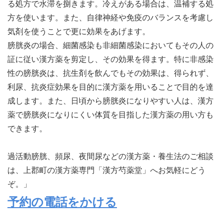
る処方で水滞を捌きます。冷えがある場合は、温補する処
方を使います。また、自律神経や免疫のバランスを考慮し
気剤を使うことで更に効果をあげます。
膀胱炎の場合、細菌感染も非細菌感染においてもその人の
証に従い漢方薬を剪定し、その効果を得ます。特に非感染
性の膀胱炎は、抗生剤を飲んでもその効果は、得られず、
利尿、抗炎症効果を目的に漢方薬を用いることで目的を達
成します。また、日頃から膀胱炎になりやすい人は、漢方
薬で膀胱炎になりにくい体質を目指した漢方薬の用い方も
できます。
過活動膀胱、頻尿、夜間尿などの漢方薬・養生法のご相談
は、上郡町の漢方薬専門「漢方芍薬堂」へお気軽にどう
ぞ。」
予約の電話をかける