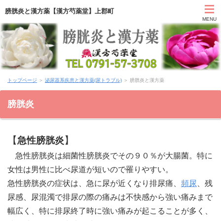
膀胱炎と漢方薬【漢方芍薬堂】上郡町
MENU
HOME
トップページ
＞
泌尿器系疾患と漢方薬(尿トラブル)
＞ 膀胱炎と漢方薬
カウンセリング
膀胱炎
症状別と漢方薬
【
】
急性膀胱炎
アクセス
急性膀胱炎は細菌性膀胱炎でその９０％が大腸菌。特に
お問い合わせ
女性は男性に比べ尿道が短いので罹りやすい。
急性膀胱炎の症状は、急に尿が近くなり排尿痛、
頻尿
、残
薬膳ブログ「日々塩梅」
尿感、尿混濁で排尿の際の痛みは不快感から強い痛みまで
幅広く、特に排尿終了時に強い痛みが起こることが多く、
上郡日記ブログ