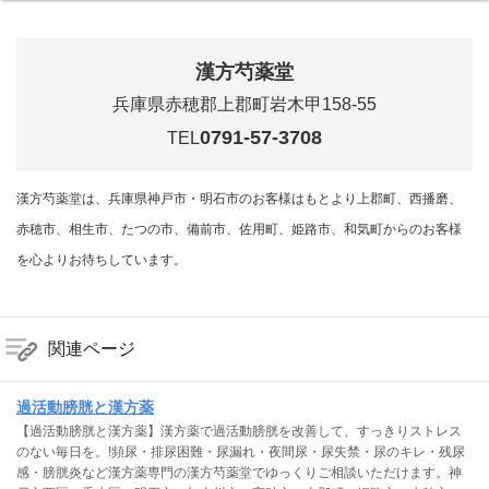
漢方芍薬堂
兵庫県赤穂郡上郡町岩木甲158-55
0791-57-3708
TEL
漢方芍薬堂は、兵庫県神戸市・明石市のお客様はもとより上郡町、西播磨、
赤穂市、相生市、たつの市、備前市、佐用町、姫路市、和気町からのお客様
を心よりお待ちしています。
関連ページ
過活動膀胱と漢方薬
【過活動膀胱と漢方薬】漢方薬で過活動膀胱を改善して、すっきりストレス
のない毎日を。!頻尿・排尿困難・尿漏れ・夜間尿・尿失禁・尿のキレ・残尿
感・膀胱炎など漢方薬専門の漢方芍薬堂でゆっくりご相談いただけます。神