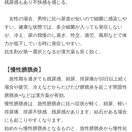
残尿感もあり不快感を感じる。
女性の場合、男性に比べ尿道が短いので細菌に感染しや
すい。健康な状態では、多少細菌が入っても発症しない
が、冷え、尿の我慢のし過ぎ、性交、過労、風邪などで体
力が低下している時に発症しやすい。
抗生剤が第一選択となるが漢方薬も良く効く。
【
】
慢性膀胱炎
急性期を過ぎても残尿感、頻尿、排尿痛が10日以上続く
場合や疲労、冷えなどからたびたび膀胱炎を起こす間質性
膀胱炎>などは漢方薬が有効。
慢性膀胱炎は、急性膀胱炎に比べ症状が軽く、頻尿、軽い
排尿痛、排尿不快感、残尿感があります。結石がある場合
にも起こりやすくなります。
始めから慢性膀胱炎となるものと、急性膀胱炎から慢性化