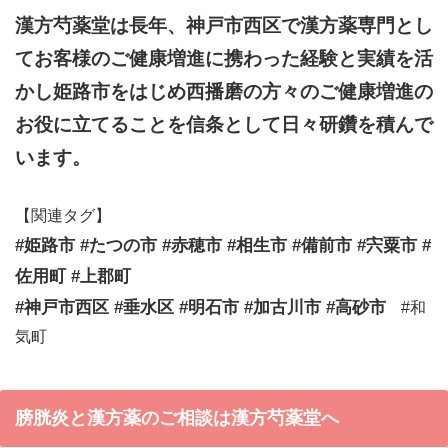
漢方芍薬堂は長年、神戸市西区で漢方薬専門とし
てお客様のご健康増進に携わった経験と実績を活
かし姫路市をはじめ西播磨の方々のご健康増進の
お役に立てることを信条として日々研鑽を積んで
います。
【関連タグ】
#姫路市 #たつの市 #赤穂市 #相生市 #備前市 #宍粟市 #
佐用町 #上郡町
#神戸市西区 #垂水区 #明石市 #加古川市 #高砂市
#和
気町
膀胱炎と漢方薬のご相談は漢方芍薬堂へ