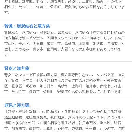
戸市西区、垂水区、明石市、加古川市、高砂市、上郡町、姫路市、赤穂市、
相生市、たつの市、備前市、佐用町、宍粟市からのお客様をお待ちしていま
す。
腎臓・膀胱結石と漢方薬
腎臓結石、尿管結石、膀胱結石、尿道結石、尿管結石【漢方薬専門】結石の
漢方相談は漢方芍薬堂へ。民間療法ウラジロガシのご相談はこちらへ｜神戸
市西区、垂水区、明石市、加古川市、高砂市、上郡町、姫路市、赤穂市、相
生市、たつの市、備前市、佐用町、宍粟市からのお客様をお待ちしていま
す。
腎炎と漢方薬
腎炎・ネフローゼ症候群の漢方薬【漢方薬専門】むくみ、タンパク尿、血尿
など腎炎、ネフローゼの漢方相談は漢方薬専門の漢方芍薬堂へ～神戸市西
区、垂水区、明石市、加古川市、高砂市、上郡町、姫路市、赤穂市、相生
市、たつの市、備前市、佐用町、宍粟市からのお客様をお待ちしています。
頻尿と漢方薬
【頻尿・神経性頻尿（心因性頻尿）・夜間頻尿】ストレスから起こる頻尿、
過活動膀胱、腹圧性尿失禁、夜間頻尿、尿漏れもの心配～ストレスにうまく
適応できる自分づくりに漢方相談と養生相談、神戸市西区、垂水区、明石
市、加古川市、高砂市、上郡町、姫路市、赤穂市、相生市、たつの市、備前