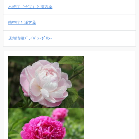
不妊症（子宝）と漢方薬
熱中症と漢方薬
店舗情報ﾌﾟﾗｲﾊﾞｼｰﾎﾟﾘｼｰ