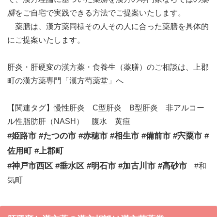
膳
をご自宅で実践できる方法でご提案いたします。
薬膳は、漢方薬同様その人その人に合った薬膳を具体的
にご提案いたします。
肝炎・肝硬変の漢方薬・食養生（薬膳）のご相談は、上郡
町の漢方薬専門「漢方芍薬堂」へ
【関連タグ】慢性肝炎 C型肝炎 B型肝炎 非アルコー
ル性脂肪肝（NASH） 腹水 黄疸
#姫路市 #たつの市 #赤穂市 #相生市 #備前市 #宍粟市 #
佐用町 #上郡町
#神戸市西区 #垂水区 #明石市 #加古川市 #高砂市
#和
気町