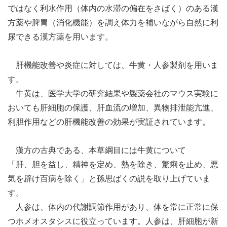
ではなく利水作用（体内の水滞の偏在をさばく）のある漢
方薬や脾胃（消化機能）を調え体力を補いながら自然に利
尿できる漢方薬を用います。
肝機能改善や炎症に対しては、牛黄・人参製剤を用いま
す。
牛黄は、医学大学の研究結果や製薬会社のマウス実験に
おいても肝細胞の保護、肝血流の増加、異物排泄能亢進、
利胆作用などの肝機能改善の効果が実証されています。
漢方の古典である、本草綱目には牛黄について
「肝、胆を益し、精神を定め、熱を除き、驚痢を止め、悪
気を辟け百病を除く」と孫思ばくの説を取り上げていま
す。
人参は、体内の代謝調節作用があり、体を常に正常に保
つホメオスタシスに役立っています。人参は、肝細胞が新