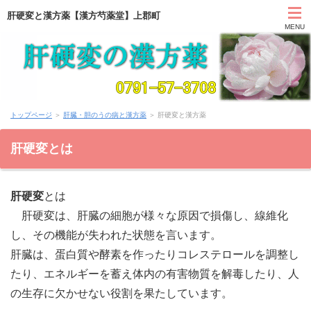
肝硬変と漢方薬【漢方芍薬堂】上郡町
MENU
HOME
トップページ
＞
肝臓・胆のうの病と漢方薬
＞ 肝硬変と漢方薬
カウンセリング
肝硬変とは
症状別と漢方薬
肝硬変
とは
アクセス
肝硬変は、肝臓の細胞が様々な原因で損傷し、線維化
お問い合わせ
し、その機能が失われた状態を言います。
肝臓は、蛋白質や酵素を作ったりコレステロールを調整し
薬膳ブログ「日々塩梅」
たり、エネルギーを蓄え体内の有害物質を解毒したり、人
の生存に欠かせない役割を果たしています。
上郡日記ブログ