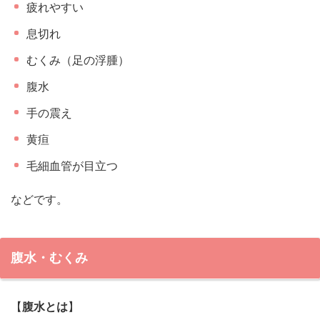
疲れやすい
息切れ
むくみ（足の浮腫）
腹水
手の震え
黄疸
毛細血管が目立つ
などです。
腹水・むくみ
【
腹水とは
】