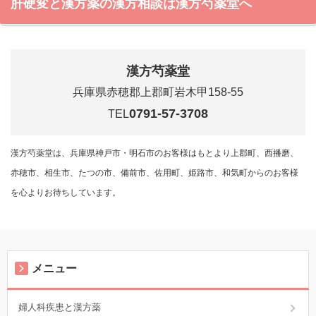
肝硬変と漢方薬の漢方相談は漢方芍薬堂へ
漢方芍薬堂
兵庫県赤穂郡上郡町岩木甲158-55
0791-57-3708
TEL
漢方芍薬堂は、兵庫県神戸市・明石市のお客様はもとより上郡町、西播磨、
赤穂市、相生市、たつの市、備前市、佐用町、姫路市、和気町からのお客様
を心よりお待ちしています。
メニュー
婦人科疾患と漢方薬