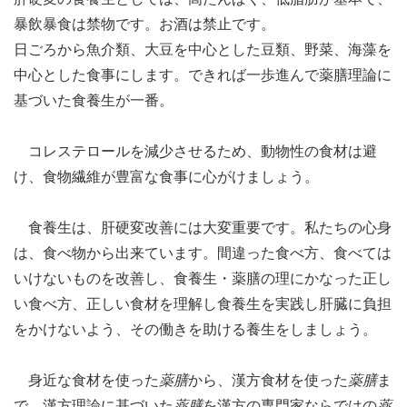
暴飲暴食は禁物です。お酒は禁止です。
日ごろから魚介類、大豆を中心とした豆類、野菜、海藻を
中心とした食事にします。できれば一歩進んで薬膳理論に
基づいた食養生が一番。
コレステロールを減少させるため、動物性の食材は避
け、食物繊維が豊富な食事に心がけましょう。
食養生は、肝硬変改善には大変重要です。私たちの心身
は、食べ物から出来ています。間違った食べ方、食べては
いけないものを改善し、食養生・薬膳の理にかなった正し
い食べ方、正しい食材を理解し食養生を実践し肝臓に負担
をかけないよう、その働きを助ける養生をしましょう。
身近な食材を使った
薬膳
から、漢方食材を使った
薬膳
ま
で、漢方理論に基づいた
薬膳
を漢方の専門家ならではの
薬