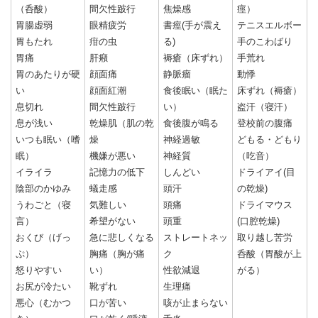
（呑酸）
間欠性跛行
焦燥感
痙）
胃腸虚弱
眼精疲労
書痙(手が震え
テニスエルボー
胃もたれ
疳の虫
る)
手のこわばり
胃痛
肝癪
褥瘡（床ずれ）
手荒れ
胃のあたりが硬
顔面痛
静脈瘤
動悸
い
顔面紅潮
食後眠い（眠た
床ずれ（褥瘡）
息切れ
間欠性跛行
い）
盗汗（寝汗）
息が浅い
乾燥肌（肌の乾
食後腹が鳴る
登校前の腹痛
いつも眠い（嗜
燥
神経過敏
どもる・どもり
眠）
機嫌が悪い
神経質
（吃音）
イライラ
記憶力の低下
しんどい
ドライアイ(目
陰部のかゆみ
蟻走感
頭汗
の乾燥)
うわごと（寝
気難しい
頭痛
ドライマウス
言）
希望がない
頭重
(口腔乾燥)
おくび（げっ
急に悲しくなる
ストレートネッ
取り越し苦労
ぷ）
胸痛（胸が痛
ク
呑酸（胃酸が上
怒りやすい
い）
性欲減退
がる）
お尻が冷たい
靴ずれ
生理痛
悪心（むかつ
口が苦い
咳が止まらない