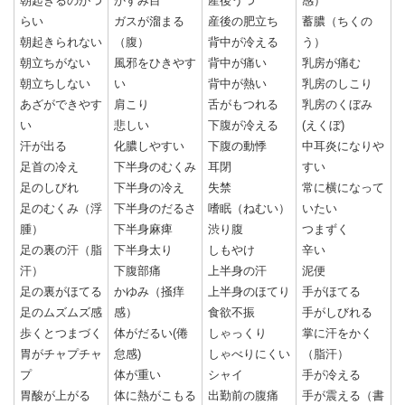
朝起きるのがつ
かすみ目
産後うつ
感）
らい
ガスが溜まる
産後の肥立ち
蓄膿（ちくの
朝起きられない
（腹）
背中が冷える
う）
朝立ちがない
風邪をひきやす
背中が痛い
乳房が痛む
朝立ちしない
い
背中が熱い
乳房のしこり
あざができやす
肩こり
舌がもつれる
乳房のくぼみ
い
悲しい
下腹が冷える
(えくぼ)
汗が出る
化膿しやすい
下腹の動悸
中耳炎になりや
足首の冷え
下半身のむくみ
耳閉
すい
足のしびれ
下半身の冷え
失禁
常に横になって
足のむくみ（浮
下半身のだるさ
嗜眠（ねむい）
いたい
腫）
下半身麻痺
渋り腹
つまずく
足の裏の汗（脂
下半身太り
しもやけ
辛い
汗）
下腹部痛
上半身の汗
泥便
足の裏がほてる
かゆみ（掻痒
上半身のほてり
手がほてる
足のムズムズ感
感）
食欲不振
手がしびれる
歩くとつまづく
体がだるい(倦
しゃっくり
掌に汗をかく
胃がチャプチャ
怠感)
しゃべりにくい
（脂汗）
プ
体が重い
シャイ
手が冷える
胃酸が上がる
体に熱がこもる
出勤前の腹痛
手が震える（書