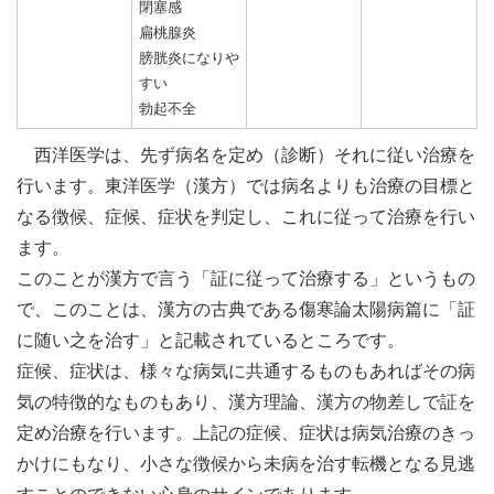
閉塞感
扁桃腺炎
膀胱炎になりや
すい
勃起不全
西洋医学は、先ず病名を定め（診断）それに従い治療を
行います。東洋医学（漢方）では病名よりも治療の目標と
なる徴候、症候、症状を判定し、これに従って治療を行い
ます。
このことが漢方で言う「証に従って治療する」というもの
で、このことは、漢方の古典である傷寒論太陽病篇に「証
に随い之を治す」と記載されているところです。
症候、症状は、様々な病気に共通するものもあればその病
気の特徴的なものもあり、漢方理論、漢方の物差しで証を
定め治療を行います。上記の症候、症状は病気治療のきっ
かけにもなり、小さな徴候から未病を治す転機となる見逃