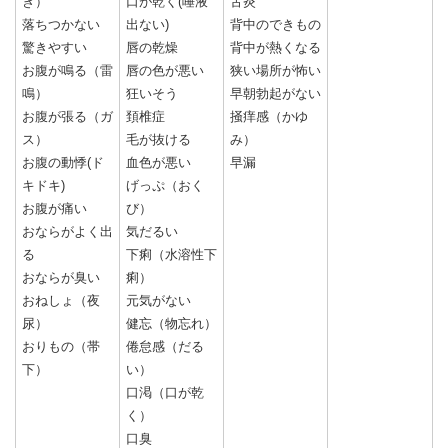
き）
口が乾く(唾液
舌炎
落ちつかない
出ない)
背中のできもの
驚きやすい
唇の乾燥
背中が熱くなる
お腹が鳴る（雷
唇の色が悪い
狭い場所が怖い
鳴）
狂いそう
早朝勃起がない
お腹が張る（ガ
頚椎症
掻痒感（かゆ
ス）
毛が抜ける
み）
お腹の動悸(ド
血色が悪い
早漏
キドキ)
げっぷ（おく
お腹が痛い
び）
おならがよく出
気だるい
る
下痢（水溶性下
おならが臭い
痢）
おねしょ（夜
元気がない
尿）
健忘（物忘れ）
おりもの（帯
倦怠感（だる
下）
い）
口渇（口が乾
く）
口臭