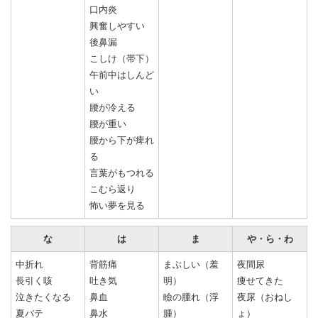
口内炎
興奮しやすい
後鼻漏
こしけ（帯下）
午前中はしんど
い
腰が冷える
腰が重い
腰から下が痺れ
る
言葉がもつれる
こむら返り
怖い夢を見る
な
は
ま
や・ら・わ
中折れ
背筋痛
まぶしい（羞
夜間尿
長引く咳
吐き気
明）
痩せてきた
泣きたくなる
鼻血
瞼の腫れ（浮
夜尿（おねし
夏バテ
鼻水
腫）
ょ）