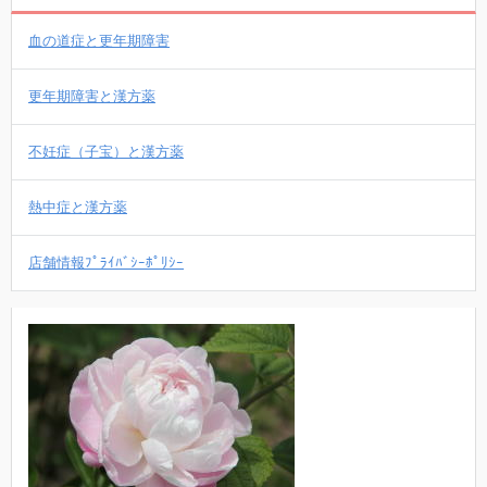
血の道症と更年期障害
更年期障害と漢方薬
不妊症（子宝）と漢方薬
熱中症と漢方薬
店舗情報ﾌﾟﾗｲﾊﾞｼｰﾎﾟﾘｼｰ