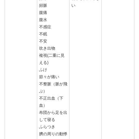
頻脈
い
腹痛
腹水
不感症
不眠
不安
吹き出物
複視(二重に見
える)
ふけ
節々が痛い
不整脈（脈が飛
ぶ）
不正出血（下
血）
布団から足を出
して寝る
ふらつき
臍の周りの動悸