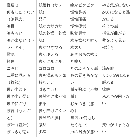
夏痩せ
肌荒れ（サメ
瞼がピクピク
やる気が出ない
何もしたくない
肌）
慢性鼻炎
夕方になると熱
（無気力）
発汗
慢性頭痛
が出る
涙目
肌がカサカサ
慢性疲労
抑うつ感
涙もろい
肌の乾燥（乾燥
味覚異常
指先が曲がる
涙が出ない（ド
肌）
水を飲むと吐く
夢をよく見る
ライアイ）
腹がひきつる
水太り
夜泣き
難聴
腹が冷える
みぞおちの痞え
軟便
腹がグルグル、
耳鳴り
ニキビ
ゴロゴロ
耳のふさがり感
流産癖
二重に見える
腹を温めると気
身の置き所がな
リンパがはれる
（複視）
持ちいい
い
腫れる
尿が出渋る
引きこもり
脈が飛ぶ（不整
瘰癧
尿の出が悪い
膝関節に水が溜
脈）
ろれつが回らな
尿のにごり
まる
むかつき（悪
い
寝言（うわご
膝が曲げにくい
心）
と）
膝関節の腫れ
無気力(何もし
寝汗（盗汗）
微熱
たくない)
笑いが止まらな
寝つきが悪い
肥満
虫の居所が悪い
い