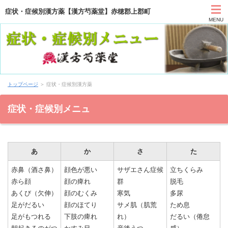
症状・症候別漢方薬【漢方芍薬堂】赤穂郡上郡町
MENU
HOME
トップページ
＞ 症状・症候別漢方薬
カウンセリング
症状・症候別メニュ
症状別と漢方薬
アクセス
あ
か
さ
た
赤鼻（酒さ鼻）
顔色が悪い
サザエさん症候
立ちくらみ
お問い合わせ
赤ら顔
顔の痺れ
群
脱毛
あくび（欠伸）
顔のむくみ
寒気
多尿
薬膳ブログ「日々塩梅」
足がだるい
顔のほてり
サメ肌（肌荒
ため息
足がもつれる
下肢の痺れ
れ）
だるい（倦怠
上郡日記ブログ