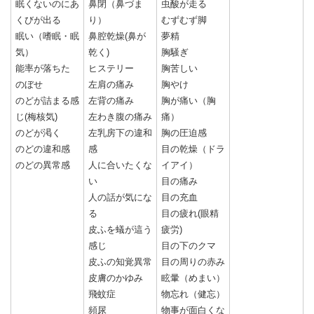
眠くないのにあ
鼻閉（鼻づま
虫酸が走る
くびが出る
り）
むずむず脚
眠い（嗜眠・眠
鼻腔乾燥(鼻が
夢精
気）
乾く)
胸騒ぎ
能率が落ちた
ヒステリー
胸苦しい
のぼせ
左肩の痛み
胸やけ
のどが詰まる感
左背の痛み
胸が痛い（胸
じ(梅核気)
左わき腹の痛み
痛）
のどが渇く
左乳房下の違和
胸の圧迫感
のどの違和感
感
目の乾燥（ドラ
のどの異常感
人に合いたくな
イアイ）
い
目の痛み
人の話が気にな
目の充血
る
目の疲れ(眼精
皮ふを蟻が這う
疲労)
感じ
目の下のクマ
皮ふの知覚異常
目の周りの赤み
皮膚のかゆみ
眩暈（めまい）
飛蚊症
物忘れ（健忘）
頻尿
物事が面白くな