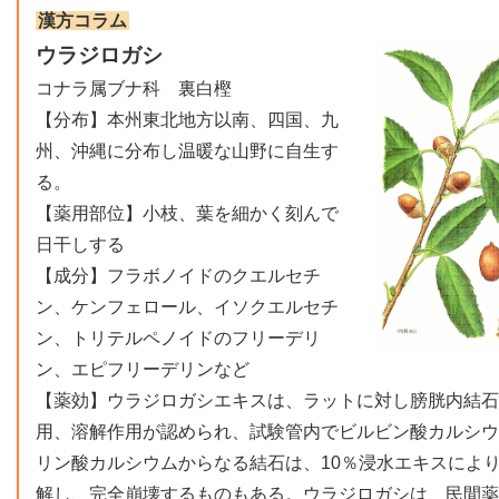
漢方コラム
ウラジロガシ
⁠コナラ属ブナ科 裏白樫
【分布】本州東北地方以南、四国、九
州、沖縄に分布し温暖な山野に自生す
る。
【薬用部位】小枝、葉を細かく刻んで
日干しする
【成分】フラボノイドのクエルセチ
ン、ケンフェロール、イソクエルセチ
ン、トリテルペノイドのフリーデリ
ン、エピフリーデリンなど
⁠【薬効】ウラジロガシエキスは、ラットに対し膀胱内結
用、溶解作用が認められ、試験管内でビルビン酸カルシウ
リン酸カルシウムからなる結石は、10％浸水エキスにより5
解し、完全崩壊するものもある。ウラジロガシは、民間薬