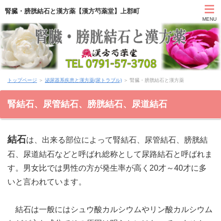
腎臓・膀胱結石と漢方薬【漢方芍薬堂】上郡町
MENU
HOME
トップページ
＞
泌尿器系疾患と漢方薬(尿トラブル)
＞ 腎臓・膀胱結石と漢方薬
カウンセリング
腎結石、尿管結石、膀胱結石、尿道結石
症状別と漢方薬
結石
は、出来る部位によって腎結石、尿管結石、膀胱結
アクセス
石、尿道結石などと呼ばれ総称として尿路結石と呼ばれま
お問い合わせ
す。男女比では男性の方が発生率が高く20才～40才に多
いと言われています。
薬膳ブログ「日々塩梅」
結石は一般にはシュウ酸カルシウムやリン酸カルシウム
上郡日記ブログ