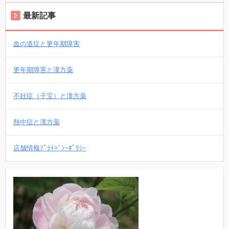
最新記事
血の道症と更年期障害
更年期障害と漢方薬
不妊症（子宝）と漢方薬
熱中症と漢方薬
店舗情報ﾌﾟﾗｲﾊﾞｼｰﾎﾟﾘｼｰ