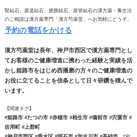
腎結石、尿道結石、膀胱結石、尿管結石の漢方薬・養生法
のご相談は漢方薬専門「漢方芍薬堂」へお気軽にどうぞ。
予約の電話をかける
漢方芍薬堂は長年、神戸市西区で漢方薬専門とし
てお客様のご健康増進に携わった経験と実績を活
かし姫路市をはじめ西播磨の方々のご健康増進の
お役に立てることを信条として日々研鑽を積んで
います。
【関連タグ】
#姫路市 #たつの市 #赤穂市 #相生市 #備前市 #宍粟市 #
佐用町 #上郡町
#神戸市西区 #垂水区 #明石市 #加古川市 #高砂市
#和