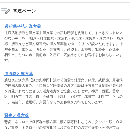
関連ページ
過活動膀胱と漢方薬
【過活動膀胱と漢方薬】漢方薬で過活動膀胱を改善して、すっきりストレス
のない毎日を。!頻尿・排尿困難・尿漏れ・夜間尿・尿失禁・尿のキレ・残尿
感・膀胱炎など漢方薬専門の漢方芍薬堂でゆっくりご相談いただけます。神
戸市西区、垂水区、明石市、加古川市、高砂市、上郡町、姫路市、赤穂市、
相生市、たつの市、備前市、佐用町、宍粟市からのお客様をお待ちしていま
す。
膀胱炎と漢方薬
膀胱炎と漢方薬【漢方薬専門】漢方芍薬堂で排尿痛、頻尿、残尿感、尿混濁
で排尿の際の痛み、不快感など膀胱炎の漢方相談は漢方専門薬剤師が御相談
をお受けあなたに合った漢方処方をご提案いたします。神戸市西区、垂水
区、明石市、加古川市、高砂市、上郡町、姫路市、赤穂市、相生市、たつの
市、備前市、佐用町、宍粟市からのお客様をお待ちしています。
腎炎と漢方薬
腎炎・ネフローゼ症候群の漢方薬【漢方薬専門】むくみ、タンパク尿、血尿
など腎炎、ネフローゼの漢方相談は漢方薬専門の漢方芍薬堂へ～神戸市西