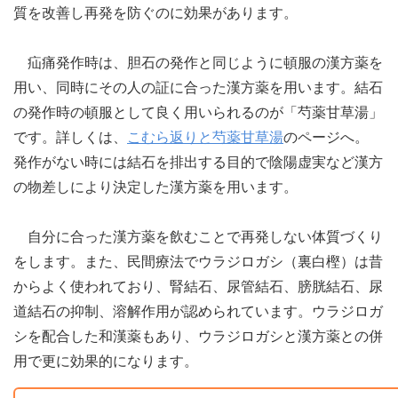
質を改善し再発を防ぐのに効果があります。
疝痛発作時は、胆石の発作と同じように頓服の漢方薬を
用い、同時にその人の証に合った漢方薬を用います。結石
の発作時の頓服として良く用いられるのが「芍薬甘草湯」
です。詳しくは、
こむら返りと芍薬甘草湯
のページへ。
発作がない時には結石を排出する目的で陰陽虚実など漢方
の物差しにより決定した漢方薬を用います。
自分に合った漢方薬を飲むことで再発しない体質づくり
をします。また、民間療法でウラジロガシ（裏白樫）は昔
からよく使われており、腎結石、尿管結石、膀胱結石、尿
道結石の抑制、溶解作用が認められています。ウラジロガ
シを配合した和漢薬もあり、ウラジロガシと漢方薬との併
用で更に効果的になります。