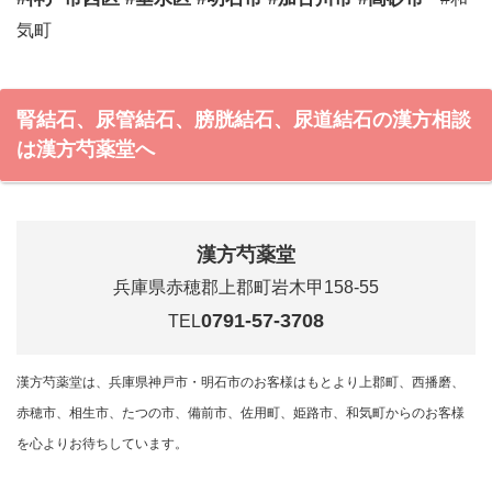
気町
腎結石、尿管結石、膀胱結石、尿道結石の漢方相談
は漢方芍薬堂へ
漢方芍薬堂
兵庫県赤穂郡上郡町岩木甲158-55
0791-57-3708
TEL
漢方芍薬堂は、兵庫県神戸市・明石市のお客様はもとより上郡町、西播磨、
赤穂市、相生市、たつの市、備前市、佐用町、姫路市、和気町からのお客様
を心よりお待ちしています。