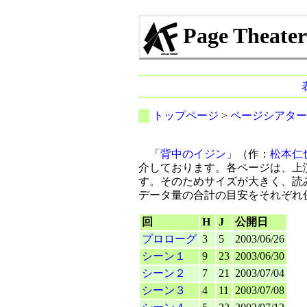
Page The
トップページ
>
ページシアター
「
背中のイジン
」（作：
松本仁
介しております。各ページは、上
す。そのためサイズが大きく、読
データ量の合計の目安をそれぞれ
回
H
J
公開日
プロローグ
3
5
2003/06/26
シーン１
9
23
2003/06/30
シーン２
7
21
2003/07/04
シーン３
4
11
2003/07/08