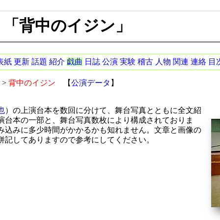
ater 「背中のイジン」
表紙
更新
話題
紹介
戯曲
日誌
公演
実験
稽古
人物
関連
連絡
目
>
背中のイジン
【
公演データ
】
也
）の上演台本を数回に分けて、舞台写真とともに全文紹
演台本の一部と、舞台写真数枚により構成されておりま
み込みに多少時間がかかるかも知れません。文章と画像の
併記してありますので参考にしてください。