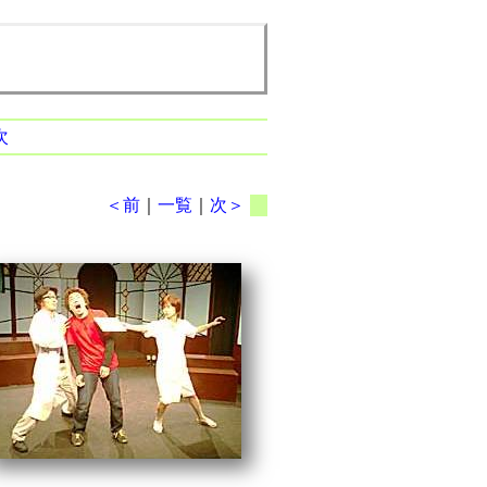
次
＜前
｜
一覧
｜
次＞