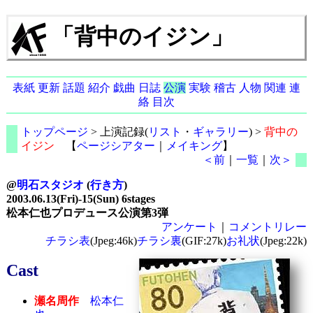
「背中のイジン」
表紙
更新
話題
紹介
戯曲
日誌
公演
実験
稽古
人物
関連
連
絡
目次
トップページ
> 上演記録(
リスト
・
ギャラリー
) >
背中の
イジン
【
ページシアター
｜
メイキング
】
＜前
｜
一覧
｜
次＞
@
明石スタジオ
(
行き方
)
2003.06.13(Fri)-15(Sun) 6stages
松本仁也プロデュース公演第3弾
アンケート
｜
コメントリレー
チラシ表
(Jpeg:46k)
チラシ裏
(GIF:27k)
お礼状
(Jpeg:22k)
Cast
瀬名周作
松本仁