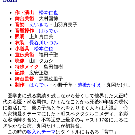
作・演出
松本仁也
舞台美術
大村国博
音効
えいきち
・山羽真実子
音響操作
はらでぃ
照明
上川真由美
衣装
長谷川いづみ
小道具
松本仁也
宣伝美術
福田千聖
映像
山口タカシ
特殊メイク
島田知樹
記録
広安正敬
舞台監督
黒翼絵里子
制作
はらでぃ
・小野千草・
越後かずえ
・丸岡たけし
医学史に残る業績を残しながら若くして他界した大正時
代の名医・瀬名周作。ひょんなことから死後80年後の現代
に復活して、彼の子孫とそれをとりまく人々は大混乱。命
と家族愛をテーマにした下町スペクタクルコメディ。多彩
な客演陣を含め、不等辺史上最多のキャスト17名によるに
ぎやかな公演。丸岡たけしが初舞台。
この時の
客入れテーマ
はタイトルにもある「背中」。