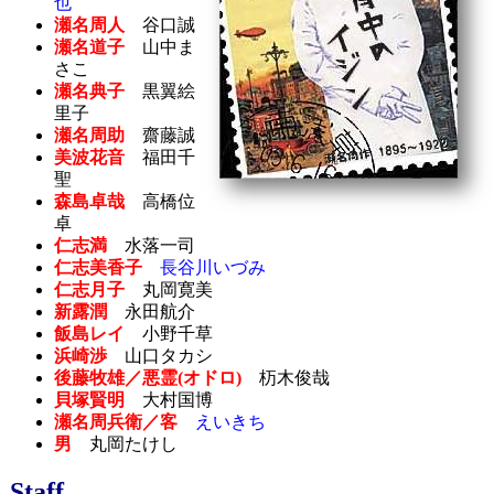
也
瀬名周人
谷口誠
瀬名道子
山中ま
さこ
瀬名典子
黒翼絵
里子
瀬名周助
齋藤誠
美波花音
福田千
聖
森島卓哉
高橋位
卓
仁志満
水落一司
仁志美香子
長谷川いづみ
仁志月子
丸岡寛美
新露潤
永田航介
飯島レイ
小野千草
浜崎渉
山口タカシ
後藤牧雄／悪霊(オドロ)
杤木俊哉
貝塚賢明
大村国博
瀬名周兵衛／客
えいきち
男
丸岡たけし
Staff