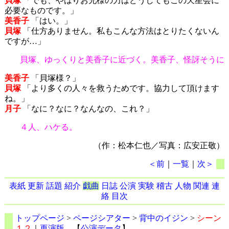
貝塚
「でも、やはりお兄様の力はどうしてもこの天星会に
必要なものです。」
美香子
「はい。」
貝塚
「仕方ありません。私もこんな方法はとりたくないん
ですが…」
貝塚、ゆっくりと美香子に近づく。美香子、怪訝そうに
美香子
「貝塚様？」
貝塚
「より多くの人々を救うためです。協力して頂けます
ね。」
月子
「なに？なに？なんなの、これ？」
４人、ハケる。
（作：松本仁也／写真：広安正敬）
＜前
｜
一覧
｜
次＞
表紙
更新
話題
紹介
戯曲
日誌
公演
実験
稽古
人物
関連
連
絡
目次
トップページ
>
ページシアター
>
背中のイジン
>
シーン
１２
｜
再演版
【
公演データ
】