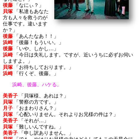
後藤
「なにぃ？」
貝塚
「私達もあなた
方も人々を救うのが
仕事です。違います
か？」
後藤
「あんたなあ！！」
浜崎
「後藤！もういい。」
後藤
「いや、しかし…」
浜崎
「今日は失礼します。ですが、近いうちに必ずお伺い
しますよ。」
貝塚
「お待ちしております。」
浜崎
「行くぞ、後藤。」
浜崎、後藤、ハケる。
美香子
「貝塚様、あれは？」
貝塚
「警察の方です。」
月子
「おまわりさん？」
貝塚
「心配いりません。それよりお兄様の件は？」
美香子
「それが…」
貝塚
「難しいんですね。」
美香子
「申し訳ありません。」