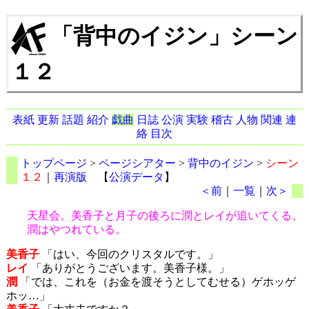
「背中のイジン」シーン
１２
表紙
更新
話題
紹介
戯曲
日誌
公演
実験
稽古
人物
関連
連
絡
目次
トップページ
>
ページシアター
>
背中のイジン
>
シーン
１２
｜
再演版
【
公演データ
】
＜前
｜
一覧
｜
次＞
天星会。美香子と月子の後ろに潤とレイが追いてくる。
潤はやつれている。
美香子
「はい、今回のクリスタルです。」
レイ
「ありがとうございます。美香子様。」
潤
「では、これを（お金を渡そうとしてむせる）ゲホッゲ
ホッ…」