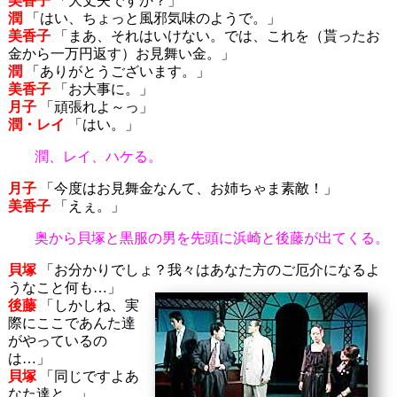
美香子
「大丈夫ですか？」
潤
「はい、ちょっと風邪気味のようで。」
美香子
「まあ、それはいけない。では、これを（貰ったお
金から一万円返す）お見舞い金。」
潤
「ありがとうございます。」
美香子
「お大事に。」
月子
「頑張れよ～っ」
潤・レイ
「はい。」
潤、レイ、ハケる。
月子
「今度はお見舞金なんて、お姉ちゃま素敵！」
美香子
「えぇ。」
奥から貝塚と黒服の男を先頭に浜崎と後藤が出てくる。
貝塚
「お分かりでしょ？我々はあなた方のご厄介になるよ
うなこと何も…」
後藤
「しかしね、実
際にここであんた達
がやっているの
は…」
貝塚
「同じですよあ
なた達と。」