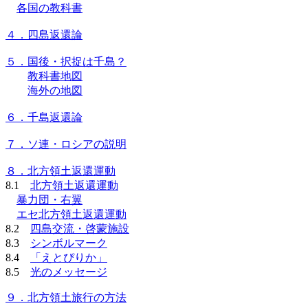
各国の教科書
４．四島返還論
５．国後・択捉は千島？
教科書地図
海外の地図
６．千島返還論
７．ソ連・ロシアの説明
８．北方領土返還運動
8.1
北方領土返還運動
暴力団・右翼
エセ北方領土返還運動
8.2
四島交流・啓蒙施設
8.3
シンボルマーク
8.4
「えとぴりか」
8.5
光のメッセージ
９．北方領土旅行の方法