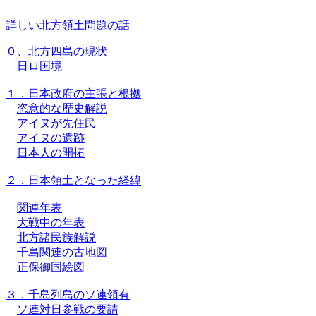
詳しい北方領土問題の話
０、北方四島の現状
日ロ国境
１．日本政府の主張と根拠
恣意的な歴史解説
アイヌが先住民
アイヌの遺跡
日本人の開拓
２．日本領土となった経緯
関連年表
大戦中の年表
北方諸民族解説
千島関連の古地図
正保御国絵図
３．千島列島のソ連領有
ソ連対日参戦の要請