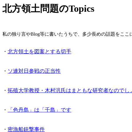
北方領土問題のTopics
私の独り言やBlog等に書いたうちで、多少長めの話題をここ
・
北方領土を図案とする切手
・
ソ連対日参戦の正当性
・
拓殖大学教授・木村汎氏はまともな研究者なのでし
・
「色丹島」は「千島」です
・
密漁船銃撃事件