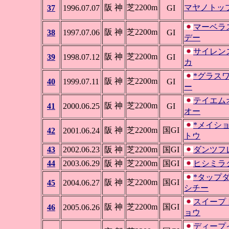
阪 神
芝2200m
マヤノトッ
37
1996.07.07
GI
マーベラ
阪 神
芝2200m
38
1997.07.06
GI
デー
サイレン
阪 神
芝2200m
39
1998.07.12
GI
カ
*グラス
阪 神
芝2200m
40
1999.07.11
GI
ー
テイエム
阪 神
芝2200m
41
2000.06.25
GI
オー
*メイシ
阪 神
芝2200m
国GI
42
2001.06.24
トウ
43
2002.06.23
阪 神
芝2200m
国GI
ダンツフ
44
2003.06.29
阪 神
芝2200m
国GI
ヒシミラ
*タップ
阪 神
芝2200m
国GI
45
2004.06.27
シチー
スイープ
阪 神
芝2200m
国GI
46
2005.06.26
ョウ
ディープ