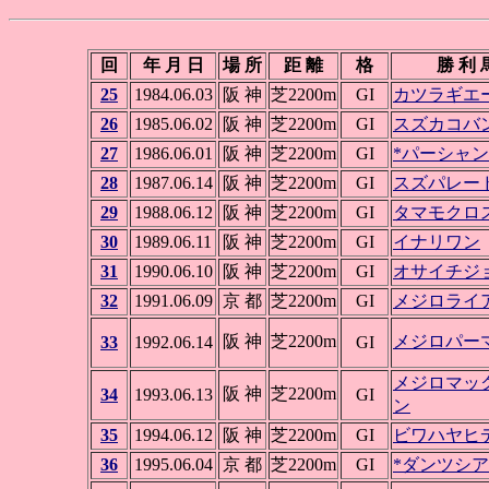
回
年 月 日
場 所
距 離
格
勝 利 
25
1984.06.03
阪 神
芝2200m
GI
カツラギエ
26
1985.06.02
阪 神
芝2200m
GI
スズカコバ
27
1986.06.01
阪 神
芝2200m
GI
*パーシャ
28
1987.06.14
阪 神
芝2200m
GI
スズパレー
29
1988.06.12
阪 神
芝2200m
GI
タマモクロ
30
1989.06.11
阪 神
芝2200m
GI
イナリワン
31
1990.06.10
阪 神
芝2200m
GI
オサイチジ
32
1991.06.09
京 都
芝2200m
GI
メジロライ
阪 神
芝2200m
メジロパー
33
1992.06.14
GI
メジロマッ
阪 神
芝2200m
34
1993.06.13
GI
ン
35
1994.06.12
阪 神
芝2200m
GI
ビワハヤヒ
36
1995.06.04
京 都
芝2200m
GI
*ダンツシ