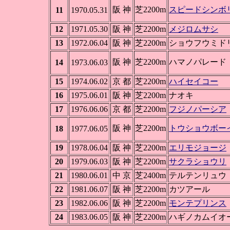
阪 神
芝2200m
スピードシンボ
11
1970.05.31
12
1971.05.30
阪 神
芝2200m
メジロムサシ
13
1972.06.04
阪 神
芝2200m
ショウフウミド
阪 神
芝2200m
ハマノパレード
14
1973.06.03
15
1974.06.02
京 都
芝2200m
ハイセイコー
16
1975.06.01
阪 神
芝2200m
ナオキ
17
1976.06.06
京 都
芝2200m
フジノパーシア
阪 神
芝2200m
トウショウボー
18
1977.06.05
19
1978.06.04
阪 神
芝2200m
エリモジョージ
20
1979.06.03
阪 神
芝2200m
サクラショウリ
21
1980.06.01
中 京
芝2400m
テルテンリュウ
22
1981.06.07
阪 神
芝2200m
カツアール
23
1982.06.06
阪 神
芝2200m
モンテプリンス
24
1983.06.05
阪 神
芝2200m
ハギノカムイオ