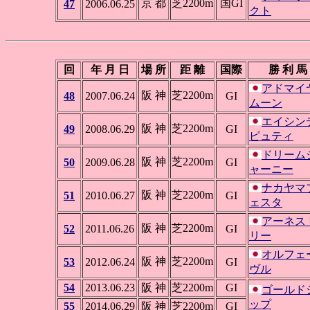
京 都
芝2200m
国GI
47
2006.06.25
クト
回
年 月 日
場 所
距 離
国際
勝 利 馬
アドマイ
阪 神
芝2200m
48
2007.06.24
GI
ムーン
エイシン
阪 神
芝2200m
49
2008.06.29
GI
ピュティ
ドリーム
阪 神
芝2200m
50
2009.06.28
GI
ャーニー
ナカヤマ
阪 神
芝2200m
51
2010.06.27
GI
ェスタ
アーネス
阪 神
芝2200m
52
2011.06.26
GI
リー
オルフェ
阪 神
芝2200m
53
2012.06.24
GI
ヴル
54
2013.06.23
阪 神
芝2200m
GI
ゴールド
ップ
55
2014.06.29
阪 神
芝2200m
GI