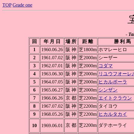
TOP
Grade one
-
Ta
回
年 月 日
場 所
距 離
勝 利 馬
1
1960.06.26
阪 神
芝1800m
ホマレーヒロ
2
1961.07.02
阪 神
芝2000m
シーザー
3
1962.07.01
阪 神
芝2000m
コダマ
4
1963.06.30
阪 神
芝2000m
リユウフオーレ
5
1964.07.05
阪 神
芝2000m
ヒカルポーラ
6
1965.06.27
阪 神
芝2000m
シンザン
7
1966.06.26
京 都
芝2200m
エイトクラウン
8
1967.07.02
阪 神
芝2200m
タイヨウ
9
1968.05.26
阪 神
芝2200m
ヒカルタカイ
京 都
芝2200m
ダテホーライ
10
1969.06.01