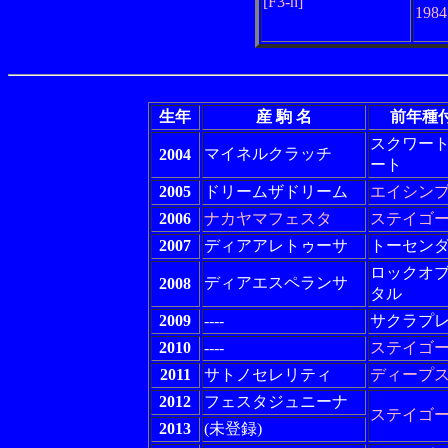
[F3-h]
198
生年
産 駒 名
前年種
スクワー
マイネルクラッチ
2004
ート
2005
ドリームザドリーム
エイシン
2006
ナカヤマフェスタ
ステイゴ
2007
ディアアレトゥーサ
トーセン
ロックオ
ディアエスペランサ
2008
タル
2009
----
サクラプ
2010
----
ステイゴ
2011
サトノセレリティ
ディープ
2012
フェスタジュニーナ
ステイゴ
2013
(未登録)