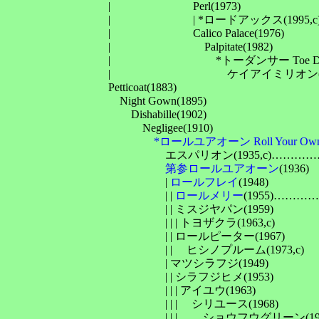
　　　　　　　　　| 　　　　　　　Perl(1973)

　　　　　　　　　| 　　　　　　　| *ロードアックス(1995
　　　　　　　　　| 　　　　　　　Calico Palace(1976)

　　　　　　　　　| 　　　　　　　　Palpitate(1982)

　　　　　　　　　| 　　　　　　　　　*トーダンサー Toe Dancer
　　　　　　　　　| 　　　　　　　　　　ケイアイミリオン(19
　　　　　　　　　Petticoat(1883)

　　　　　　　　　　Night Gown(1895)

　　　　　　　　　　　Dishabille(1902)

　　　　　　　　　　　　Negligee(1910)

*ロールユアオーン Roll Your Ow
　　　　　　　　　　　　　　エスパリオン(1935,c)…………
第参ロールユアオーン
(1936)

　　　　　　　　　　　　　　| 
ロールフレイ
(1948)

　　　　　　　　　　　　　　| | 
ロールメリー
(1955)……
　　　　　　　　　　　　　　| | ミスジヤパン(1959)

　　　　　　　　　　　　　　| | | トヨザクラ(1963,c)

　　　　　　　　　　　　　　| | ロールピーター(1967)

　　　　　　　　　　　　　　| | 　ヒシノプルーム(1973,c)

　　　　　　　　　　　　　　| マツシラフジ(1949)

　　　　　　　　　　　　　　| | シラフジヒメ(1953)

　　　　　　　　　　　　　　| | | アイユウ(1963)

　　　　　　　　　　　　　　| | | 　シリユース(1968)

　　　　　　　　　　　　　　| | | 　　ショウフウグリーン(1