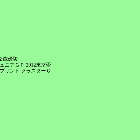
２歳優駿

アＧＰ 2012東京盃

プリント クラスターＣ
