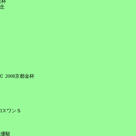
杯

念

2008京都金杯

0スワンＳ

優駿
