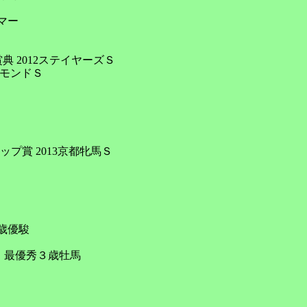
マー

 2012ステイヤーズＳ

モンドＳ

プ賞 2013京都牝馬Ｓ

歳優駿

 最優秀３歳牡馬
