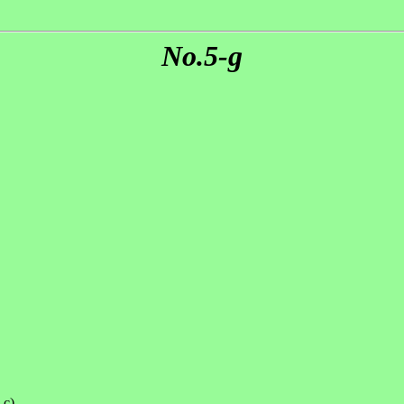
No.5-g
c)
