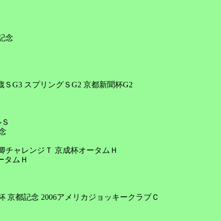
記念

ＳG3 スプリングＳG2 京都新聞杯G2

Ｓ



ビー卿チャレンジＴ 京成杯オータムＨ

ータムＨ

杯 京都記念 2006アメリカジョッキークラブＣ
