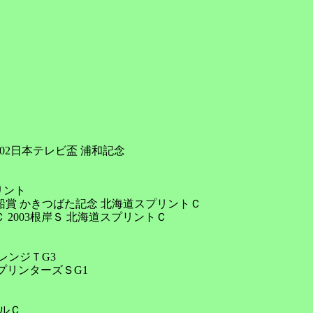
002日本テレビ盃 浦和記念

リント

黒船賞 かきつばた記念 北海道スプリントＣ

2003根岸Ｓ 北海道スプリントＣ 

レンジＴG3

プリンターズＳG1

ルＣ
