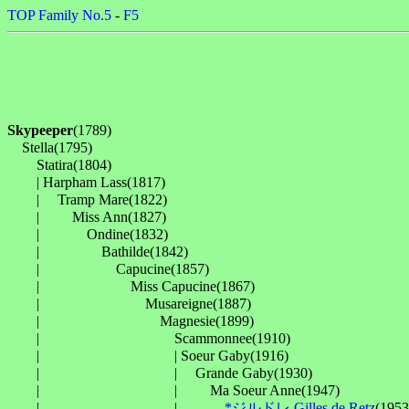
TOP
Family No.5
-
F5
Skypeeper
(1789)

　Stella(1795)

　　Statira(1804)

　　| Harpham Lass(1817)

　　| 　Tramp Mare(1822)

　　| 　　Miss Ann(1827)

　　| 　　　Ondine(1832)

　　| 　　　　Bathilde(1842)

　　| 　　　　　Capucine(1857)

　　| 　　　　　　Miss Capucine(1867)

　　| 　　　　　　　Musareigne(1887)

　　| 　　　　　　　　Magnesie(1899)

　　| 　　　　　　　　　Scammonnee(1910)

　　| 　　　　　　　　　| Soeur Gaby(1916)

　　| 　　　　　　　　　| 　Grande Gaby(1930)

　　| 　　　　　　　　　| 　　Ma Soeur Anne(1947)

　　| 　　　　　　　　　| 　　　
*ジルドレ Gilles de Retz
(1953,