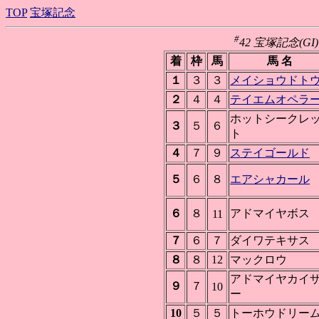
TOP
宝塚記念
#
42 宝塚記念(GI) 
着
枠
馬
馬 名
１
３
３
メイショウドト
２
４
４
テイエムオペラ
ホットシークレ
３
５
６
ト
４
７
９
ステイゴールド
５
６
８
エアシャカール
６
８
アドマイヤボス
11
７
６
７
ダイワテキサス
８
８
12
マックロウ
アドマイヤカイ
９
７
10
ー
10
５
５
トーホウドリー