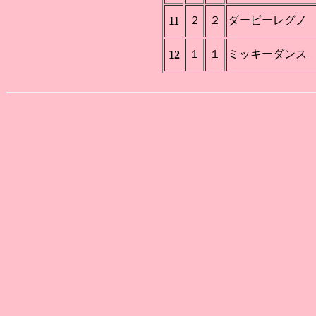
２
２
ダービーレグノ
11
１
１
ミッキーダンス
12