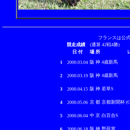
フランスは公式
競走成績
(通算 42戦4勝)
日 付
場 所
阪 神
4歳新馬
1
2000.03.04
阪 神
4歳新馬
2
2000.03.19
阪 神
若草S
3
2000.04.15
京 都
京都新聞杯 (GI
4
2000.05.06
中 京
白百合S
5
2000.06.04
阪 神
野苺賞
6
2000.06.18