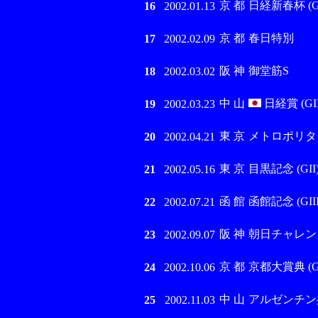
京 都
日経新春杯 (GI
16
2002.01.13
京 都
春日特別
17
2002.02.09
阪 神
御堂筋S
18
2002.03.02
中 山
日経賞 (GII
19
2002.03.23
東 京
メトロポリタ
20
2002.04.21
東 京
目黒記念 (GII
21
2002.05.16
函 館
函館記念 (GIII
22
2002.07.21
阪 神
朝日チャレンジC 
23
2002.09.07
京 都
京都大賞典 (GI
24
2002.10.06
中 山
アルゼンチン共和
25
2002.11.03