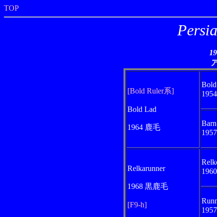
TOP
Persi
1
Bold
[Bold Ruler系]
195
Bold Lad
Barn
1964 鹿毛
195
Relk
Relkarunner
196
1968 黒鹿毛
Runn
[F9-h]
195