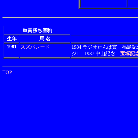
重賞勝ち産駒
生年
馬 名
1981
スズパレード
1984 ラジオたんぱ賞 福島記
ジT 1987 中山記念
宝塚記
TOP