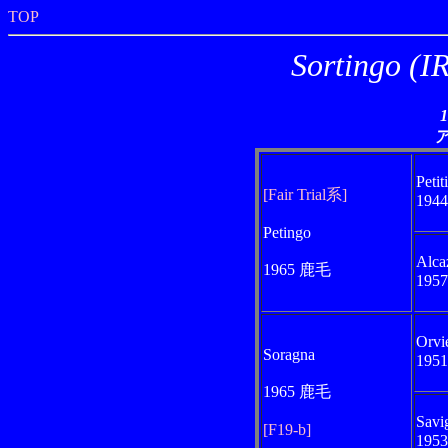
TOP
Sortingo
Petit
[Fair Trial系]
194
Petingo
Alca
1965 鹿毛
195
Orvi
Soragna
195
1965 鹿毛
Savi
[F19-b]
195