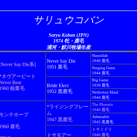
サリュウコバン
Saryu Koban (JPN)
1974 牝・鹿毛
浦河・鮫川牧場生産
Nasrullah
Never Say Die
1940 鹿毛
[Never Say Die系]
1951 栗毛
Singing Grass
1944 鹿毛
*ネヴアービート
Big Game
Never Beat
Bride Elect
1939 鹿毛
1960 栃栗毛
1952 黒鹿毛
Netherton Maid
1944 鹿毛
The Phoenix
*ライジングフレー
1940 鹿毛
ム
モンテホープ
Admirable
1947 黒鹿毛
1942 黒鹿毛
1960 鹿毛
トサミドリ
トサモアー
1946 鹿毛