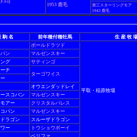
[F3-l]
1953 鹿毛
第三スターリングモア
1943 鹿毛
 駒 名
前年種付種牡馬
生 産 牧 
ボールドラツド
コバン
マルゼンスキー
キング
サティンゴ
アーチ
ターゴワイス
オー
オウエンダッドレイ
平取・稲原牧場
エースコバン
マルゼンスキー
スモアー
クリスタルパレス
ミコバン
マルゼンスキー
ミドラゴン
スルーザドラゴン
パワー
トウショウボーイ
ベリファ