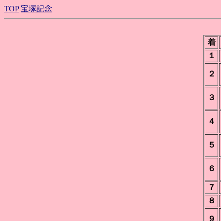
TOP
宝塚記念
着
１
２
３
４
５
６
７
８
９