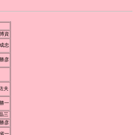
博資
成忠
勝彦
田
佐夫
勝一
晶三
勝彦
省一