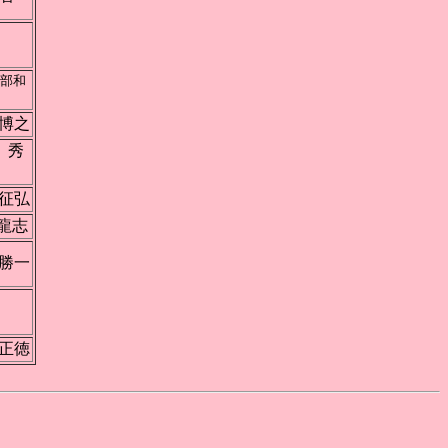
川
部和
博之
秀
征弘
龍志
勝一
田
正徳