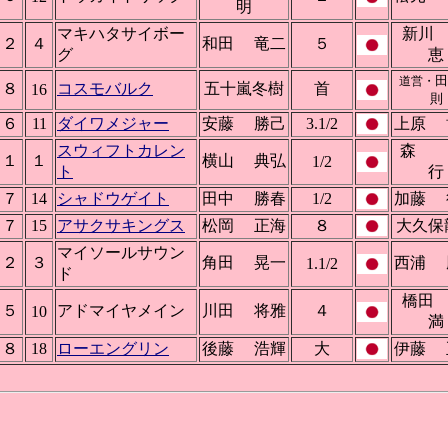
明
マキハタサイボー
新
２
４
和田 竜二
５
グ
恵
田
道営・
８
コスモバルク
五十嵐冬樹
首
16
則
６
11
ダイワメジャー
安藤 勝己
3.1/2
上原 
スウィフトカレン
森 
１
１
横山 典弘
1/2
ト
行
７
14
シャドウゲイト
田中 勝春
1/2
加藤 
７
15
アサクサキングス
松岡 正海
８
大久保
マイソールサウン
２
３
角田 晃一
西浦 
1.1/2
ド
橋
５
アドマイヤメイン
川田 将雅
４
10
満
８
18
ローエングリン
後藤 浩輝
大
伊藤 