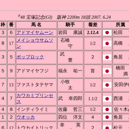
#
48 宝塚記念(GI) 阪神 2200m 18頭 2007. 6.24
枠
番
馬 名
騎手
着差
所属
３
６
アドマイヤムーン
岩田 康誠
2.12.4
松田 
メイショウサムソ
石橋
８
高橋 
17
1/2
ン
守
武
３
５
ポップロック
２
角居 
豊
橋
５
９
アドマイヤフジ
福永 祐一
首
満
小牧
７
ファストタテヤマ
安田伊
13
1/2
太
カワカミプリンセ
４
７
武 幸四郎
西浦 
1.1/2
ス
４
８
インティライミ
佐藤 哲三
1/2
佐々木
１
２
ウオッカ
四位 洋文
４
角居 
幸 英
６
トウカイトリック
２
松元 
12