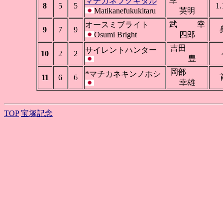
幸
マチカネフクキタル
8
5
5
1.
Matikanefukukitaru
英明
武 幸
オースミブライト
9
7
9
Osumi Bright
四郎
吉田
サイレントハンター
10
2
2
豊
岡部
*マチカネキンノホシ
11
6
6
幸雄
TOP
宝塚記念