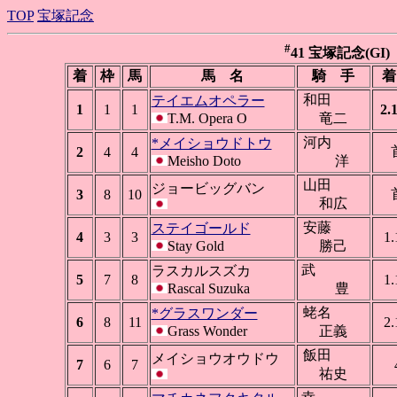
TOP
宝塚記念
#
41 宝塚記念(GI) 阪
着
枠
馬
馬 名
騎 手
着
和田
テイエムオペラー
1
1
1
2.
T.M. Opera O
竜二
河内
*メイショウドトウ
2
4
4
Meisho Doto
洋
山田
ジョービッグバン
3
8
10
和広
安藤
ステイゴールド
4
3
3
1.
Stay Gold
勝己
武
ラスカルスズカ
5
7
8
1.
Rascal Suzuka
豊
蛯名
*グラスワンダー
6
8
11
2.
Grass Wonder
正義
飯田
メイショウオウドウ
7
6
7
祐史