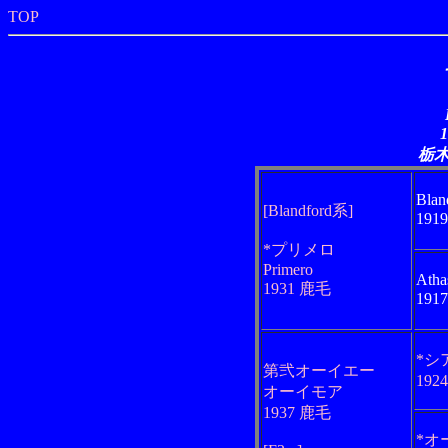
TOP
栃
Blan
[Blandford系]
191
*プリメロ
Primero
Atha
1931 鹿毛
191
*シ
第弐オーイエー
192
オーイモア
1937 鹿毛
*オ