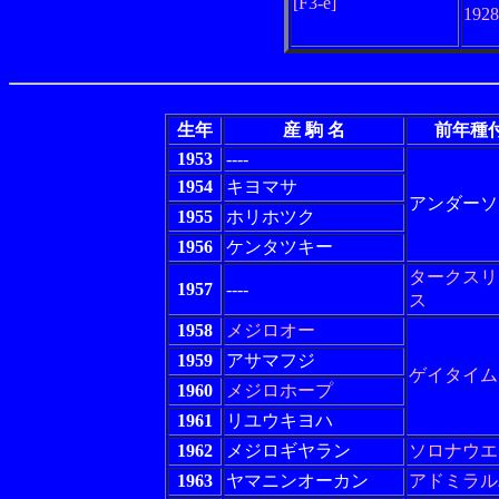
[F3-e]
192
生年
産 駒 名
前年種
1953
----
1954
キヨマサ
アンダーソ
1955
ホリホツク
1956
ケンタツキー
タークスリ
1957
----
ス
1958
メジロオー
1959
アサマフジ
ゲイタイム
1960
メジロホープ
1961
リユウキヨハ
1962
メジロギヤラン
ソロナウエ
1963
ヤマニンオーカン
アドミラル