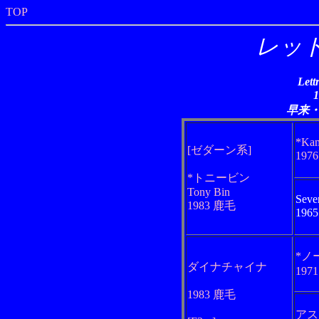
TOP
レッ
Lett
早来
*Kam
[ゼダーン系]
197
*トニービン
Tony Bin
Seve
1983 鹿毛
196
*ノ
ダイナチャイナ
197
1983 鹿毛
アス