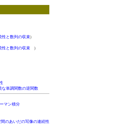
続性と数列の収束
)
続性と数列の収束
)
性
続な単調関数の逆関数
ーマン積分
空間のあいだの写像の連続性