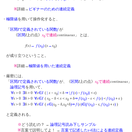
※
詳細→
ビギナーのための連続定義
・
極限値
を用いて操作化すると、
I
f
「
区間
で定義されている関数
が
I
x
continuous
《
区間
上の点》
で連続
」 とは、
0
f(x)
f
x
x
x
→
(
)
(
→
)
0
0
が成り立つということ。
※
詳細→
極限値を用いた連続定義
・厳密には、
I
f
I
x
continuous
「
区間
で定義されている関数
が、《
区間
上の点》
で連続
」
0
論理記号
を用いて、
x
I
x
x
f
x
f
x
∀
ε＞0
∃
δ＞0
∀
∈
(
|
－
|
＜δ
⇒
|
(
)
－
(
)
|
＜ε)
0
0
x
I
x
x
x
f
x
f
x
f
x
∀
ε＞0
∃
δ＞0
∀
∈
(
－δ＜
＜
＋δ
⇒
(
)
－ε＜
(
)
＜
(
)
＋ε )
0
0
0
0
x
I
x
x
x
f
x
f
x
f
x
∀
ε＞0
∃
δ＞0
∀
∈
(
∈
(
－δ,
+δ
)
⇒
(
)
∈
(
(
)
－ε,
(
)
＋ε
)
)
0
0
0
0
と定義される。
※
どう読むの？ →
論理記号読み下しサンプル
※
言葉で説明してよ！ →
言葉で記述したε-δ法による連続定義