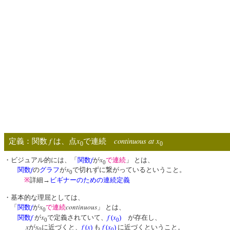
f
x
continuous at
x
定義：関数
は、点
で連続
0
0
f
x
・ビジュアル的には、「
関数
が
で連続
」 とは、
0
f
x
関数
の
グラフ
が
で切れずに繋がっているということ。
0
※
詳細→
ビギナーのための連続定義
・基本的な理屈としては、
f
x
continuous
「
関数
が
で連続
」 とは、
0
f
x
f
x
関数
が
で定義されていて、
(
)
が存在し、
0
0
x
x
f
x
f
x
が
に近づくと、
(
)
も
(
)
に近づくということ。
0
0