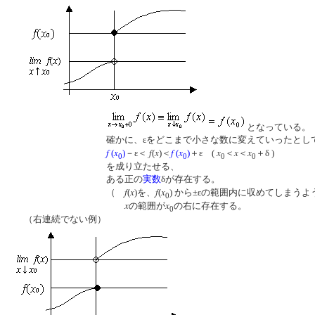
となっている。
確かに、εをどこまで小さな数に変えていったとして
f
x
f
x
f
x
x
x
x
(
)
－ε＜
(
)＜
(
)
＋ε (
＜
＜
＋δ )
0
0
0
0
を成り立たせる、
ある正の
実数
δが存在する。
f
x
f
x
（
(
)を、
(
) から±εの範囲内に収めてしまうよ
0
x
x
の範囲が
の右に存在する
0
（右連続でない例）