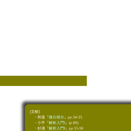
[文献]
pp
・和達『
微分積分
』
.34-35.
p
・
小平『
解析入門I
』(
.80)
pp
・杉浦『
解析入門
I』
.55-56