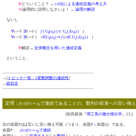
※
どういうこと？ →
ε-δ法による連続定義の考え方
※
論理的に説明しなさいよ！ →
論理の解説
ないし
f
x
f
x
∀
ε＞0
∃
δ＞0 (
(
U
(
)
)
⊂
U
(
(
) )
)
δ
0
ε
0
x
x
f
x
f
x
∀
ε＞0
∃
δ＞0 (
∈
U
(
)
⇒
(
)
∈
U
(
(
) )
)
δ
0
ε
0
※
解説→
近傍概念を用いた連続定義
ということ。
→[
トピック一覧：1変数関数の連続性
]
→
総目次
f(x)
x
x
定理：
が
＝
で連続であることの、数列の収束への言い換
0
[吹田新保『
理工系の微分積分学
』23;]
次の命題P,Qは互いに言い換え可能（つまり、命題P
⇔
命題Q）である。
f(x)
x
x
命題P：
が
＝
で連続
0
x
x
x
x
x
x
x
命題Q：
に
収束する
どんな
数列
{
}={
,
,
,…}（ただし、
≠