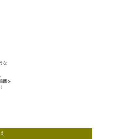
。
、
うな
も、
の範囲を
）
換え