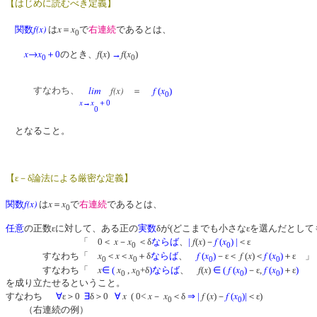
【はじめに読むべき定義】
f(x)
x
x
関数
は
＝
で
右連続
であるとは、
0
x→x
f
x
f
x
＋0
のとき、
(
)
→
(
)
0
0
lim
f(x)
f
x
すなわち、
＝
(
)
0
x
x
→
＋0
0
となること。
【ε－δ論法による厳密な定義】
f(x)
x
x
関数
は
＝
で
右連続
であるとは、
0
任意
の正数εに対して、ある正の
実数
δが(どこまでも小さなεを選んだとして
x
x
f
x
f
x
「 0＜
－
＜δ
ならば
、
|
(
)－
(
)
|
＜ε
0
0
x
x
x
f
x
f
x
f
x
すなわち「
＜
＜
＋δ
ならば
、
(
)
－ε＜
(
)＜
(
)
＋ε 」
0
0
0
0
x
x
x
f
x
f
x
f
x
すなわち「
∈
(
,
+δ
)
ならば
、
(
)
∈
(
(
)
－ε,
(
)
＋ε
)
0
0
0
0
を成り立たせるということ。
x
x
x
f
x
f
x
すなわち
∀
ε＞0
∃
δ＞0
∀
( 0<
－
＜δ
⇒
|
(
)－
(
)
|
＜ε)
0
0
（右連続の例）