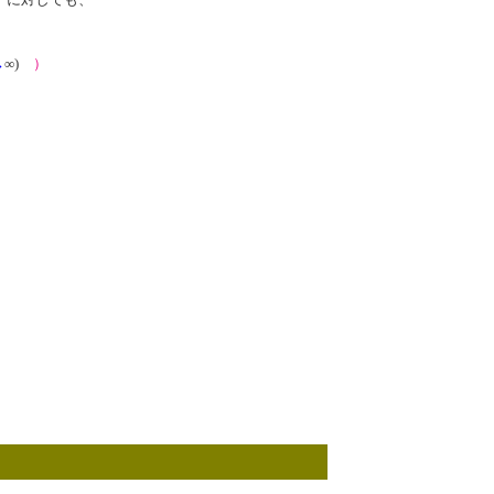
→
∞)
）