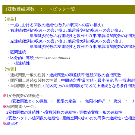
1変数連続関数 ： トピック一覧
【定義】
・
一点における関数の連続性
(
数列の収束への言い換え
)
・
右連続
(
数列の収束への言い換え
/
単調減少列の収束への言い換え
/
単調減少関数の右連続性と数列の収束
/
単調増加関数の右連
・
左連続
(
数列の収束への言い換え
/
単調増大列の収束への言い換え
/
単調減少関数の左連続性と数列の収束
/
単調増加関数の左連
・
区間連続
piecewise continuous
・
区分的に連続
・
一様連続性
【性質】
・連続関数一般の性質：
連続関数の和差積商
/
連続関数の合成関数
・閉区間上連続な関数の性質：
中間値定理
/
最大値・最小値定理
/
一様連続
・単調関数と連続性：
閉区間上の単調関数が閉区間上連続となる条件
/
連
※
1変数関数の諸概念：
1変数関数とその属性
/
極限の定義
/
無限小解析
/
微分
/
リ
※
極限関連ページ：
n
2変数関数の連続性
/
変数関数の連続性
/
実数値変数一般の連続性
n
変数ベクトル値関数の連続性
/
距離空間のあいだの写像の連続性
/
位相
※
総目次