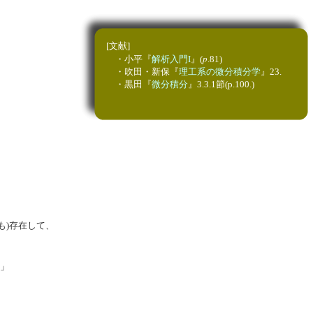
[文献]
p
・
小平『
解析入門I
』(
.81)
・吹田・新保『
理工系の微分積分学
』23.
・黒田『
微分積分
』3.3.1節(p.100.)
も)存在して、
」