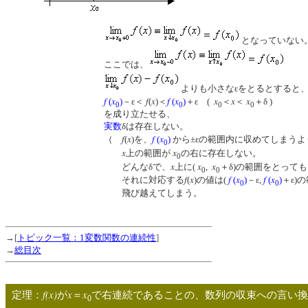
となっていない
ここでは、
よりも小さなεをとるとすると
f
x
f
x
f
x
x
x
x
(
)
－ε＜
(
)＜
(
)
＋ε (
＜
＜
＋δ )
0
0
0
0
を成り立たせる、
実数
δは存在しない。
f
x
f
x
（
(
)を、
(
)
から±εの範囲内に収めてしまうよ
0
x
x
上の範囲が
の右に存在しない。
0
x
x
x
どんなδで、
上に(
,
＋δ)の範囲をとって
0
0
f
x
f
x
f
x
それに対応する
(
)の値は(
(
)
－ε,
(
)
＋ε)
0
0
飛び越えてしまう。 
→[
トピック一覧：1変数関数の連続性
]
→
総目次
f(x)
x
x
定理：
が
＝
で右連続であることの、数列の収束への言い
0