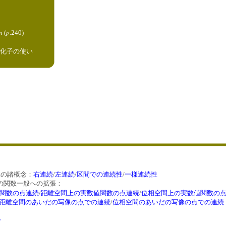
n
p
(
.240)
4 量化子の使い
の諸概念：
右連続
/
左連続
/
区間での連続性
/
一様連続性
の関数一般への拡張：
関数の点連続
/
距離空間上の実数値関数の点連続
/
位相空間上の実数値関数の
距離空間のあいだの写像の点での連続
/
位相空間のあいだの写像の点での連続
分