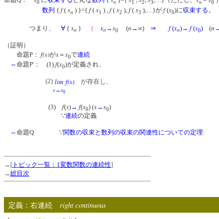
n
n
0
1
2
3
0
f
x
f
x
f
x
f
x
f
x
数列
{
(
) }={
(
) ,
(
),
(
),…}が
(
)に
収束する
。
n
1
2
3
0
x
x
x
n
f
x
f
x
n
つまり、
∀
{
}
（
→
(
→
∞)
⇒
(
)
→
(
)
(
n
n
n
0
0
（証明）
f(x)
x
x
命題P：
が
＝
で
連続
0
f
x
⇔
命題P'： (1)
(
)が定義され、
0
(2)
lim
f(x)
が存在し、
x
x
→
0
f
x
f
x
x
x
(3)
(
)
→
(
) (
→
)
0
0
∵
連続
の定義
⇔
命題Q ∵
関数の収束と数列の収束の関連性についての定理
→[
トピック一覧：1変数関数の連続性
]
→
総目次
right continuous
定義：右連続