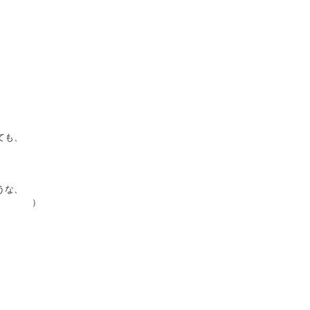
も、
うな、
。 ）