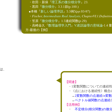
・吹田・新保『
理工系の微分積分学
』23.
・黒田『
微分積分
』3.3.1節(p.100.)
pp
●本橋『
新しい論理序説
』5.3例5(
.93-97)
Fischer,
Intermediate Real Analysis
, ChapterVI.1.Definitio
・
p
・笠原『
微分積分学
』1.5連続関数(
.29)
・高崎金久『
数理論理学入門
』
V.述語論理の意味論
-1.
方-最後の【例】
は、
【関連】
・1変数関数についての連続性
・《点における連続性》概念
n
→
2変数関数の点連続
/
変数
→
ベクトル値関数の点連続
/
【活用例】
・
不定積分(積分関数)の微