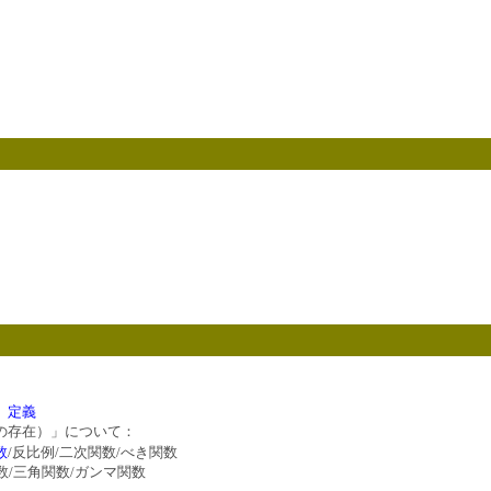
」定義
の存在）」について：
数
/反比例/二次関数/べき関数
/三角関数/ガンマ関数