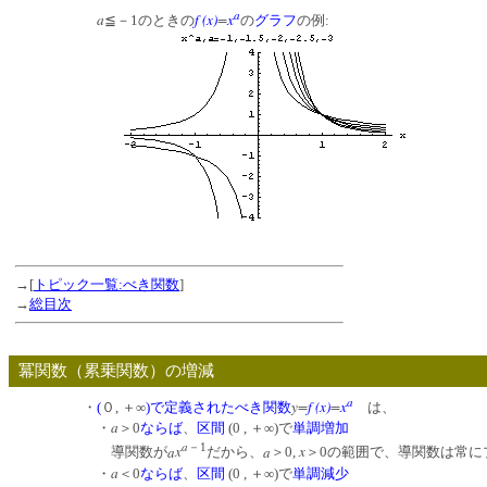
a
a
f (x)
=
x
≦－1のときの
の
グラフ
の例:
→[
トピック一覧:べき関数
]
→
総目次
冪関数（累乗関数）の増減
a
y=
f (x)
=
x
・
(
０, ＋∞
)
で定義されたべき関数
は、
a
・
＞0
ならば
、
区間
(0 , ＋∞)で
単調増加
a
－1
a
x
a
x
導関数が
だから、
＞
0,
＞
0の範囲で、導関数は
a
・
＜0
ならば
、
区間
(0 , ＋∞)で
単調減少