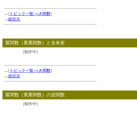
→[
トピック一覧:べき関数
]
→
総目次
冪関数（累乗関数）と全単射
[制作中]
→[
トピック一覧:べき関数
]
→
総目次
冪関数（累乗関数）の逆関数
[制作中]