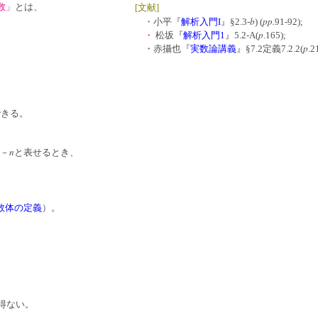
数」
とは、
[文献]
b
pp.
・
小平『
解析入門I
』§2.3-
) (
91-92);
p
・
松坂『
解析入門1
』5.2-A(
.165);
p
・赤攝也『
実数論講義
』§7.2定義7.2.2(
.2
できる。
n
－
と表せるとき、
数体の定義
）。
得ない。