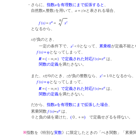
a
・さらに、
指数
を有理数にまで拡張すると
、
n
z
a
z
n
自然数
,整数
を用いて、
＝
/
と表される場合、
z
a
x
f (x)
x
＝
＝
となるから、
x
が負のとき、
z
x
一定の条件下で、
＜0となって、
累乗根
が定義不能と
f (x)
＝
φ
となってしまって、
a
R
f (x)
=
x
＝
(
－∞,∞
）
で定義された
対応
は、
関数の定義
を満たさない。
z
x
z
x
また、
が0のとき、
が負の整数なら、
＝1/0となるから、
f (x)
＝
φ
となってしまって、
a
R
f (x)
=
x
＝
(
－∞,∞
）
で定義された
対応
は、
関数の定義
を満たさない。
a
だから、
指数
を有理数にまで拡張した場合
、
a
f (x)
=
x
累乗関数
は、
０と負の値を避けた、
(
０, ＋∞
)
で定義せざるを得ない。
※
指数を《特別な
実数
》に限定したときの「べき関数」「累乗