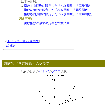
以下を参照。
→
指数を有理数に限定した「べき関数」「累乗関数」
→
指数を整数に限定した「べき関数」「累乗関数」
→
指数を自然数に限定した「べき関数」「累乗関数」
[関連事項]
実数指数の累乗の定義と指数法則
→[
トピック一覧:べき関数
]
→
総目次
冪関数（累乗関数）のグラフ
a
a
f (x)
=
x
1≦
のときの
の
グラフ
の例