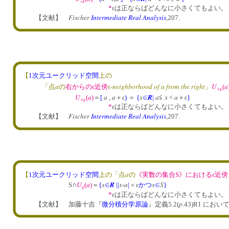
-ε
*
εは正ならばどんなに小さくてもよい。
Fischer
Intermediate Real Analysis
【文献】
,207.
【
1次元ユークリッド空間
上の
a
-neighborhood of a from the right
U
a
「点
の
右からのε近傍
ε
」
(
+ε
U
a
a
a
x
R
a
x
a
(
)
＝
[
,
＋ε
)
＝
{
∈
|
≦
<
＋ε
}
+ε
*
εは正ならばどんなに小さくてもよい。
Fischer
Intermediate Real Analysis
【文献】
,207.
a
【
1次元ユークリッド空間
上の「点
の
《実数の集合S》におけるε近傍
U
a
x
R
x
a
x
S
S∩
(
)
＝
{
∈
|
|
-
|
＜ε
かつ
∈
}
ε
*
εは正ならばどんなに小さくてもよい。
p
【文献】 加藤十吉『
微分積分学原論
』定義5.2(
.43)R1 におい