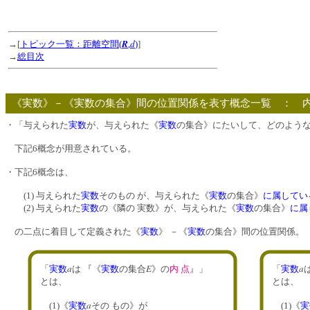
R
d
→[
トピック一覧：距離空間(
,
)
]
→
総目次
《実数》－《実数の集合》間の位置関係を表す概念一覧 ： 
・「与えられた
実数
が、与えられた《
実数
の集合》にたいして、どのような
下記6概念が用意されている。
・下記6概念は、
(1) 与えられた
実数
そのもの が、与えられた《
実数
の集合》
に属してい
(2) 与えられた
実数
の《隣の 実数》が、与えられた《
実数
の集合》
に属
の二点に着目して定義された《
実数
》 －《
実数
の集合》間の位置関係。
a
E
a
「
実数
は 『《
実数
の集合
》の
内 点
』」
「
実数
とは、
とは、
a
(1)《
実数
その もの》が
(1)《
実