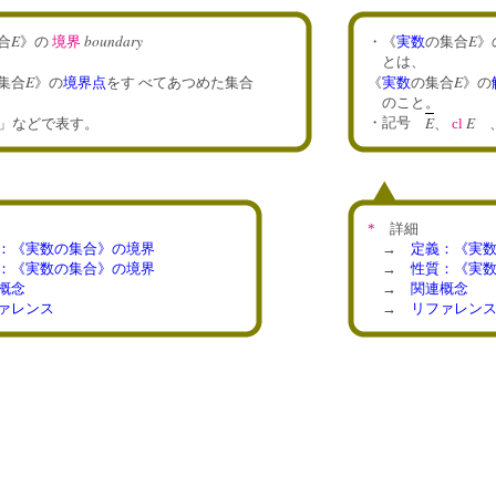
E
boundary
E
合
》の
境界
・《
実数
の集合
》
とは、
E
E
集合
》の
境界点
をす べてあつめた集合
《
実数
の集合
》の
のこと
E
E
・記号
」
などで表す。
、
cl
*
詳細
：《実数の集合》の境界
→
定義：《実
：《実数の集合》の境界
→
性質：《実
概念
→
関連概念
ァレンス
→
リファレン