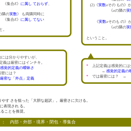
E
集合
》
に属し ておらず
、
a
(2)《
実数
その もの》
a
《
の隣の
実
の隣の
実数
》 も両隣同時に
《集
E
集合
》
に属し てない
a
《
実数
そのも の》
a
《
の隣の
実
こと。
《集
ということ
には分かりやすいが、
義は厳密にはインチキ。
*
上記定義は感覚的には
感覚的定義の曖昧さ
→
感覚的定義の
密には？
*
では厳密には？ →
厳密な「外点」定義
りやす さを狙った「大胆な超訳」。厳密さに欠ける。
に表現され る。
ることを推奨。
覧 ： 内部・外部・境界・閉包・導集合