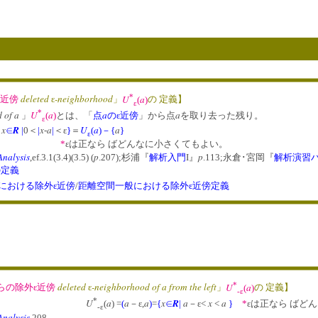
*
deleted
-neighborhood
U
a
ε近傍
ε
」
(
)
の 定義】
ε
*
 of a
U
a
a
a
」
(
)
とは、「
点
の
ε近傍
」から点
を取り去った残り。
ε
x
R
x
a
U
a
a
∈
|
0＜
|
-
|
＜ε
}
＝
(
)
－
{
}
ε
*
εは正なら ばどんなに小さくてもよい。
Analysis
p
p
,ef.3.1(3.4)(3.5)
(
.207);杉浦『
解析入門
I』
.113;永倉･宮岡『
解析演習ハ
の定義
における除外ε近傍
/
距離空間一般における除外ε近傍定義
*
deleted
-neighborhood of a from the left
U
a
らの除外ε近傍
ε
」
(
)
の 定義】
-ε
*
U
a
a
a
x
R
a
x
a
(
) =
(
－ε,
)
=
{
∈
|
－ε<
<
}
*
εは正なら ばど
-ε
Analysis
,208.