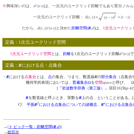
d
x
y
※
興味深いのは、
=
|
-
|
は、一次元のユークリッド距離でもあり変分ノルム
d
x, y
2
x－
y
x
y
一次元のユークリッド距離：
(
)＝
＝
|
|
(
－
)
d
x, y
x
y
R
d
だから、
(
)=
|
-
|
と決めた
距離空間
(
,
)は、
1次元ユークリッ
定義：1次元ユークリッド空間
d
x
y
1次元ユークリッド空間
とは、
距離
を1次元のユークリッド距離
=
|
-
|
で
R
定義：
における点・点集合
R
R
・
における
点集合
とは、
点
の集合、つまり、数直線
の
部分集合
（点集合
space
幾何学的表現においては、
普遍集合Ω
を
空間
と呼び、 
p
[
『
岩波数学辞典（第三版）
』項目162B(
.42
R
R
を数直線と呼ぶとき、実数を
上の点…ということがある。[
n
2
Cf
R
R
.
平面
における点集合についての諸概念
、
における点集合
R
d
→[
ト ピック一覧：距離空間(
,
)
]
→
総目次