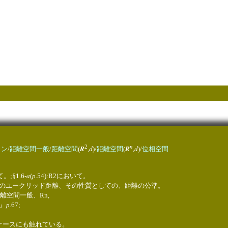
n
2
R
d
R
d
ョン
/
距離空間一般
/
距離空間
(
,
)/
距離空間
(
,
)/
位相空間
a
p
。;§1.6-
(
.54):R2において。
:Rn上のユークリッド距離、その性質としての、距離の公準。
):距離空間一般、Rn,
p
』
.67;
ケースにも触れている。