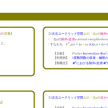
a
a
)
の定義】
【
1次元ユークリッド空間
上の「点
の
除外
a
a deleted
neighborhood
・「点
の
除外ε近傍
ε-
こと。
*
U
a
a
a
a
a
・すなわち、
(
) ＝
(
－ε,
)
∪
(
,
＋ε
)
＝
{
ε
Fischer
Intermediate Real 
【文献】
【利用例】
1変数関数の収束・極限
n
2
R
R
【類概念】
における除外ε近傍
/
a
【
1次元ユークリッド空間
上の「点
の
左か
義】
Fischer
Intermediate Real 
【文献】