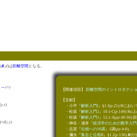
R
d
(
,
)は
距離空間
となる。
x
y
0
⇔
=
【関連項目】
距離空間のイントロダクシ
【文献】
y,x
(
)
p
・小平『
解析入門I
』§1.3(
.21):Rにおいて
p
・松坂『
解析入門2
』10.1-C(
.149)
pp
・松坂『
解析入門3
』12.1-A(
.49-50
d
z,y
)+
(
)
・神谷・浦井『
経済学のための数学入門
pp
・志賀『
位相への30講
』1講(
.4-6);
p
R
・彌永『
集合と位相
II』§1.2(
.136):
の