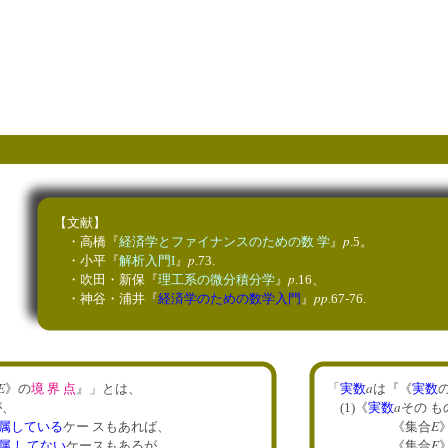
【文献】
p
・高橋『
経済学とファイナンスのための数 学
』
.5。
p
・小平『
解析入門I
』
.73.
p
・吹田・新保『
理工系の微分積分学
』
.16、
pp
・神谷・浦井『
経済学のための数学入門
』
.67-76.
E
a
》の
境 界 点
』」とは、
「
実数
は『《
実数
a
が、
(1)《
実数
その も
E
属している
ケー スもあれば、
《集合
E
属 してない
ケースもあるが、
《集合