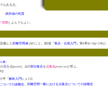
でもある点。
∵
絶対値の性質
ド空間
とよんでもよい。
R
d
p
定義した
距離空間
(
,
)のこと。[松坂『
集合・位相入門
』第4章§1-A(
.138);]
R
S
⊂
）
point
point set
Ωの
元
を点(
)、Ωの
部分集合
を
点集合
と呼ぶ。
9)]
p
小平『
解析入門I
』
.13]
についての諸概念
、
距離空間一般における点集合についての諸概念