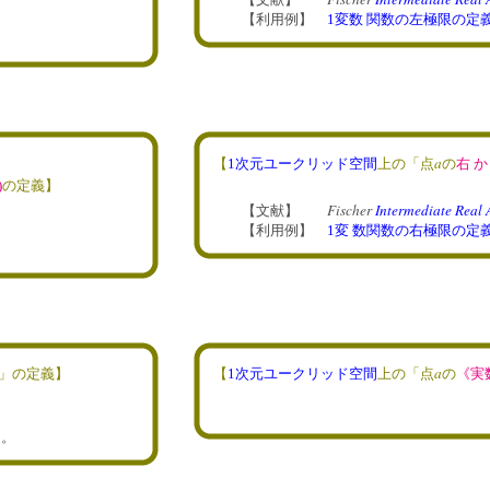
【利用例】
1変数 関数の左極限の定
a
【
1次元ユークリッド空間
上の「点
の
右 
)
の定義】
Fischer
Intermediate Real 
【文献】
【利用例】
1変 数関数の右極限の定
a
」
の定義】
【
1次元ユークリッド空間
上の「点
の
《実
て。