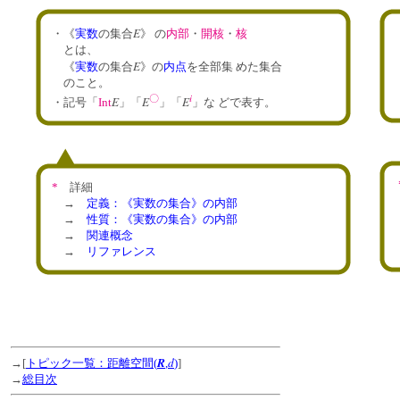
E
・《
実数
の集合
》 の
内部
・
開核
・
核
とは、
E
《
実数
の集合
》の
内点
を全部集 めた集合
のこと。
i
〇
E
E
E
・記号「
Int
」「
」「
」
な どで表す。
*
詳細
→
定義：《実数の集合》の内部
→
性質：《実数の集合》の内部
→
関連概念
→
リファレンス
R
d
→[
トピック一覧：距離空間(
,
)
]
→
総目次