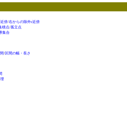
ε近傍
/
右からの除外ε近傍
集積点
/
孤立点
導集合
間
/
区間の幅・長さ
間
定理