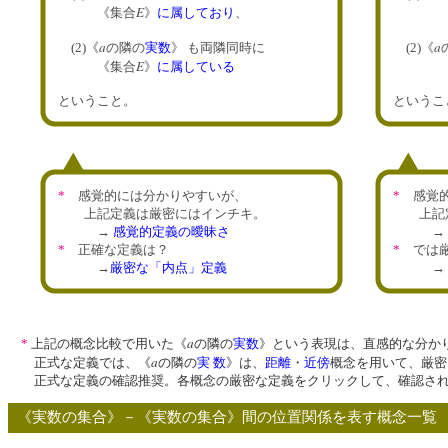
E
《集合
》
に属しており
、
《
a
a
(2)《
の隣の
実数
》 も両隣同時に
(2)《
E
《集合
》
に属している
《
ということ。
という
*
感覚的には分かりやすいが、
*
感覚的
上記定義は厳密にはインチキ。
上記定
→
感覚的定義の曖昧さ
→
*
正確な定義は？
*
では厳
→
厳密な「内点」定義
→
a
*
上記の概念比較で用いた《
の隣の
実数
》という表現は、直感的な分か
a
正式な定義では、《
の隣の
実 数
》は、
距離
・
近傍
概念を用いて、厳密
正式な定義の確認推奨。各概念の厳密な定義をクリックして、確認され
《実数の集合》－《実数の集合》間の位置関係を表す概念一