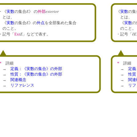
E
exterior
・《
実数
の集合
》 の
外部
《
実数
の集
とは、
とは、
E
《
実数
の集合
》の
外点
を全部集めた集合
《
実数
の
のこと。
のこと。
E
E
・記号「
Ext
」
などで表す。
・記号「∂
*
詳細
*
詳細
→
定義：《実数の集合》の外部
→
定義
→
性質：《実数の集合》の外部
→
性質
→
関連概念
→
関連
→
リファレンス
→
リフ