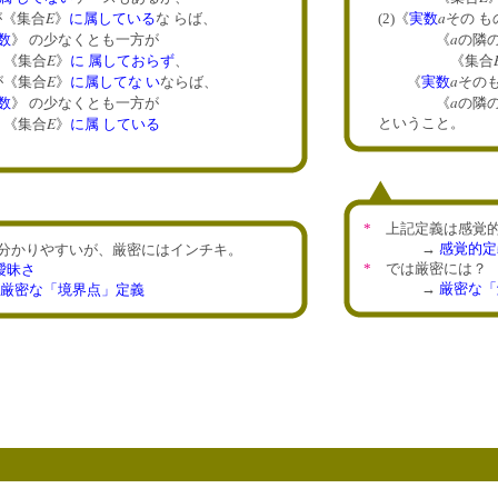
E
a
が《集合
》
に属している
な らば、
(2)《
実数
その 
a
数
》 の少なくとも一方が
《
の隣
E
合
》
に 属しておらず
、
《集合
E
a
が《集合
》
に属してな い
ならば、
《
実数
そのも
a
数
》 の少なくとも一方が
《
の隣
E
という
合
》
に属 している
。
*
上記定義は感覚的
→
感覚的定
分かりやすいが、厳密にはインチキ。
*
では厳密には？
曖昧さ
→
厳密な「
厳密な「境界点」定義