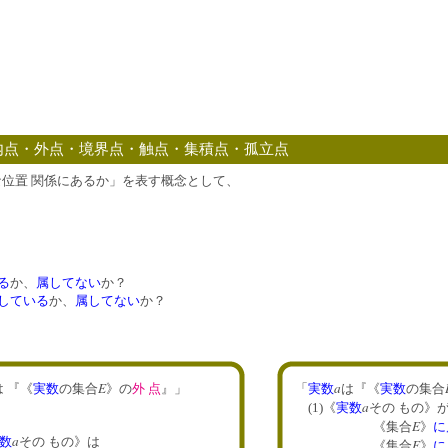
内点・外点・境界点・触点・集積点・孤立点
位置 関係にあるか」を表す概念として、
る
か、
属してない
か？
している
か、
属してない
か？
E
a
は 『《
実数
の集合
》の
外 点
』」
「
実数
は『《
実数
の集合
a
(1)《
実数
その もの》
E
《集合
》
に
a
数
その もの》は
E
《集合
》
に