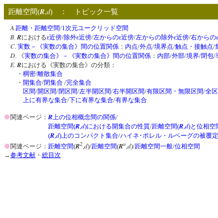
R
d
距離空間(
,
) ： トピック一覧
A
.
距離・距離空間
/
1次元ユークリッド空間
B
R
.
における
ε近傍
/
除外ε近傍
/
左からのε近傍
/
左からの除外ε近傍
/
右からの
C
.
実数－《実数の集合》間の位置関係
：
内点
/
外点
/
境界点
/
触点・接触点
/
D
. 《
実数の集合》－《実数の集合》間の位置関係
：
内部
/
外部
/
境界
/
閉包
/
E
R
.
における《実数の集合》の分類：
・
稠密
/
離散集合
・
開集合
/
閉集合
/
完全集合
区間
/
開区間
/
閉区間
/
左半開区間
/
右半開区間
/
有限区間・無限区間
/
全区
上に有界な集合
/
下に有界な集合
/
有界な集合
R
※
関連ページ：
上の位相概念間の関係
/
R
d
R
d
距離空間(
,
)における開集合の性質
/
距離空間(
,
)と位相空
R
d
(
,
)上のコンパクト集合
/
ハイネ･ボレル・ルベーグの被覆
n
2
R
d
R
d
※
関連ページ：
距離空間
(
,
)/
距離空間
(
,
)/
距離空間一般
/
位相空間
→
参考文献
・
総目次