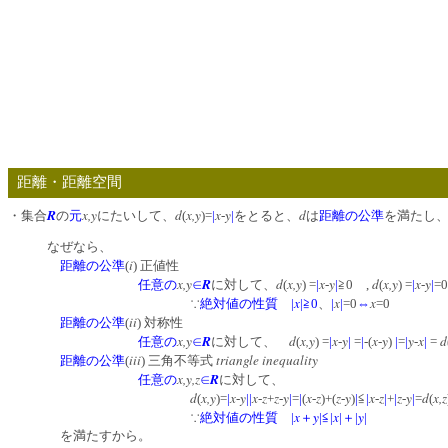
距離・距離空間
R
x,y
d
x,y
x
y
d
・集合
の
元
にたいして、
(
)=
|
-
|
をとると、
は
距離の公準
を満たし、
なぜなら、
i
距離の公準
(
) 正値性
x,y
R
d
x,y
x
y
d
x,y
x
y
任意の
∈
に対して、
(
) =
|
-
|
≧0 ,
(
) =
|
-
|
=
x
x
x
∵
絶対値の性質
|
|≧0
、
|
|
=0
⇔
=0
ii
距離の公準
(
) 対称性
x,y
R
d
x,y
x
y
x
y
y
x
d
任意の
∈
に対して、
(
) =
|
-
|
=
|
-(
-
)
|
=
|
-
|
=
iii
triangle inequality
距離の公準
(
) 三角不等式
x,y,z
R
任意の
∈
に対して、
d
x,y
x
y
x
z
z
y
x
z
z
y
x
z
z
y
d
x,z
(
)=
|
-
|
|
-
+
-
|
=
|
(
-
)+(
-
)
|
≦
|
-
|
+
|
-
|
=
(
x
y
x
y
∵
絶対値の性質
|
＋
|≦|
|＋|
|
を満たすから。