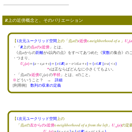
R
上の近傍概念と、そのバリエーション
a
-neighborhood of a
U
【
1次元ユークリッド空間
上の「点
の
ε近傍
ε
」
(
ε
R
a
・「
上の
点
のε近傍
」とは、
a
《点
からの
距離
がε以内の点》をすべてあつめた《
実数
の集合》の
・つまり、
U
a
a
a
x
R
a
x
a
x
R
x
a
(
)
＝
(
－ε,
＋ε
)
＝
{
∈
|
－ε<
≦
＋ε
}
＝
{
∈
|
|
-
|
＜ε
}
ε
*
εは正ならばどんなに小さくてもよい。
a
U
a
・「点
の
ε近傍
(
) の
半径
」とは、εのこと。
ε
※
どういうこと？ →
詳細
[利用例]
数列の収束の定義
【
1次元ユークリッド空間
上の
a
-neighborhood of a from the left
U
a
「点
の
左からのε近傍
ε
」
(
)
の定
-ε
U
a
a
a
x
R
a
x
a
(
)
＝
(
－ε,
]
＝
{
∈
|
－ε<
≦
}