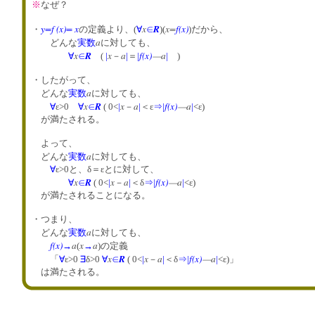
※
なぜ？
y=f (x)= x
x
R
x
=
f(x)
・
の定義より、(
∀
∈
)(
)だから、
a
どんな
実数
に対しても、
x
R
x
a
f(x)
―a
∀
∈
(
|
－
|
＝
|
|
)
・したがって、
a
どんな
実数
に対しても、
x
R
x
a
f(x)
―a
∀
ε>0
∀
∈
( 0<
|
－
|
＜ε
⇒
|
|
<ε)
が満たされる。
よって、
a
どんな
実数
に対しても、
∀
ε>0と、δ＝εとに対して、
x
R
x
a
f(x)
―
a
∀
∈
( 0<
|
－
|
＜δ
⇒
|
|
<ε)
が満たされることになる。
・つまり、
a
どんな
実数
に対しても、
f(x)
a
x
a
→
(
→
)の定義
x
R
x
a
f(x)
―
a
「
∀
ε>0
∃
δ>0
∀
∈
( 0<
|
－
|
＜δ
⇒
|
|
<ε)」
は満たされる。