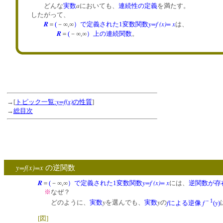
a
どんな
実数
においても、
連続性の定義
を満たす。
したがって、
R
y=f (x)= x
＝
(
－∞,∞
）
で定義された1変数関数
は、
R
＝
(
－∞,∞
）
上の連続関数
。
y=f(x)
→[
トピック一覧:
の性質
]
→
総目次
y=f(x)=x
の逆関数
R
y=f (x)= x
＝
(
－∞,∞
）
で定義された1変数関数
には、
逆関数が存
※
なぜ？
－1
y
y
f
f
y
どのように、
実数
を選んでも、
実数
の
による逆像
(
)
[図]