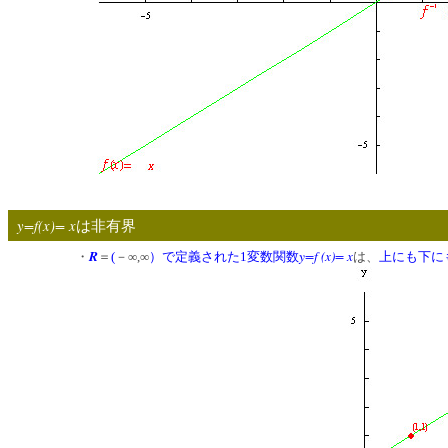
y=f(x)= x
は非有界
R
y=f (x)= x
・
＝
(
－∞,∞
）
で定義された1変数関数
は、
上にも下に