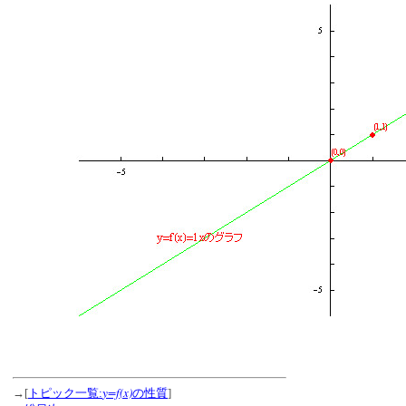
y=f(x)
→[
トピック一覧:
の性質
]