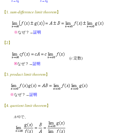
x
x
x
x
→
→
0
0
sum-difference limit theorem
【1.
】
※
なぜ？→
証明
【2】
c
(
:定数)
※
なぜ？→
証明
product limit theorem
【3.
】
※
なぜ？→
証明
quotient limit theorem
【4.
】
A
≠0で、