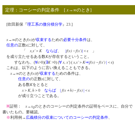
x
定理：コーシーの判定条件 [
→∞のとき]
[吹田新保『
理工系の微分積分学
』23.]
x
f(x)
→∞のとき
が
収束する
ための
必要十分条件
は、
任意の
正数εに対して、
x,x'
K
f(x)－f(x')
「
＞
ならば
、
|
|
＜ε 」
K
を成り立たせるある数
が存在するということ。
K
x, x'
x,x'
K
f(x)－f(x')
すなわち、(
∀
ε>0)(
∃
>0) (
∀
) (
＞
⇒
|
|
＜ε)
これは、以下のように言い換えることもできる。
x
f(x)
→∞のとき
が
収束する
ための条件は、
任意の
の正数εに対して、
K
ある数
をとると
x
K
h
f(x＋h)
f(x)
＞
,
＞0
ならば
|
－
|
＜ε
が成り立つことである。
x
x
※
証明：
→
のときのコーシーの判定条件の証明をベースに、自分で
0
書いたもの。要確認。
※
利用例→
広義積分の収束についてのコーシーの判定条件
、