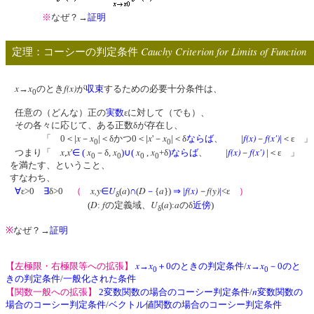
※
なぜ？→
証明
Cauchy Criterion for Limits of Function
定理：コーシーの判定条件
x
x
f(x)
→
のとき
が
収束
するための必要十分条件は、
0
任意の（どんな）正の
実数
εに対して（でも）、
その各々に応じて、ある正数δが存在し、
x
x
x
x
f(x)
f(x')
「 0＜
|
－
|
＜δかつ0＜
|
'－
|
＜δ
ならば
、
|
－
|
＜ε 」
0
0
x
x
x
x
x
x
f(x)
f(x')
つまり「
,
'
∈
(
－δ,
)
∪
(
,
+δ
)
ならば
、
|
－
|
＜ε 」
0
0
0
0
を満たす、ということ、
すなわち、
x,y
U
a
D
a
f(x)
－f(y)
∀
ε>0
∃
δ>0
（
∈
(
)
∩
(
－
{
})
⇒
|
|
<ε
）
δ
D
f
U
a
a
(
:
の定義域、
(
):
のδ
近傍
)
δ
※
なぜ？→
証明
x
x
x
x
【左極限・右極限等への拡張】
→
＋0のときの判定条件
/
→
－0のと
0
0
きの判定条件
/
一般化された条件
n
【関数一般への拡張】
2変数関数の場合のコーシー判定条件
/
変数関数の
場合のコーシー判定条件
/
ベクトル値関数の場合のコーシー判定条件