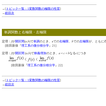
→[
トピック一覧：1変数関数の極限の性質
]
→
総目次
単調関数と右極限・左極限
f
a,b
b
定理：
が
開区間
(
)で
単調
のとき、aでの
右極限
、
での
左極限
が、ともに
[吹田新保『
理工系の微分積分学
』21]
f
a,b
a
c
b
c
定理：
が
開区間
(
)で
狭義増加
のとき、
＜
＜
なる
につき
[吹田新保『
理工系の微分積分学
』22]
→[
トピック一覧：1変数関数の極限の性質
]
→
総目次