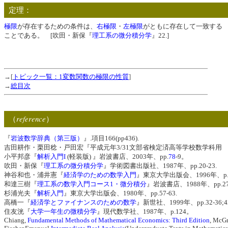
定理：
極限
が存在するための条件は、
右極限
・
左極限
がともに存在して一致する
ことである。 [吹田・新保『
理工系の微分積分学
』22.]
→[
トピック一覧：1変数関数の極限の性質
]
→
総目次
reference
（
）
『
岩波数学辞典（第三版）
』.項目166(pp436).
吉田耕作・栗田稔・戸田宏『平成元年3/31文部省検定済高等学校数学科用 高等
小平邦彦『
解析入門I
(軽装版) 』岩波書店、2003年、pp.
78
-9。
吹田・新保『
理工系の微分積分学
』学術図書出版社、1987年、pp.20-23.
神谷和也・浦井憲『
経済学のための数学入門
』東京大学出版会、1996年、p
和達三樹『
理工系の数学入門コース1・微分積分
』岩波書店、1988年、pp.27-
杉浦光夫『
解析入門
』東京大学出版会、1980年、pp.57-63.
高橋一『
経済学とファイナンスのための数学
』新世社、1999年、pp.32-36;42
住友洸『
大学一年生の微積分学
』現代数学社、1987年、p.124。
Chiang,
Fundamental Methods of Mathematical Economics: Third Edition
, McGr