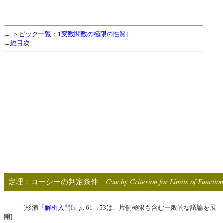
→[
トピック一覧：1変数関数の極限の性質
]
→
総目次
Cauchy Criterion for Limits of Functio
定理：コーシーの判定条件
p
[杉浦『
解析入門
I』
. 61→53は、片側極限も含む一般的な議論を展
開]