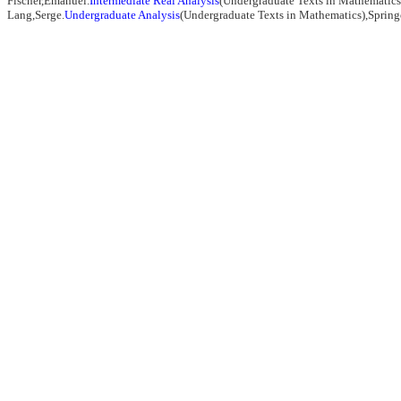
Fischer,Emanuel.
Intermediate Real Analysis
(Undergraduate Texts in Mathematics
Lang,Serge.
Undergraduate Analysis
(Undergraduate Texts in Mathematics),Sprin