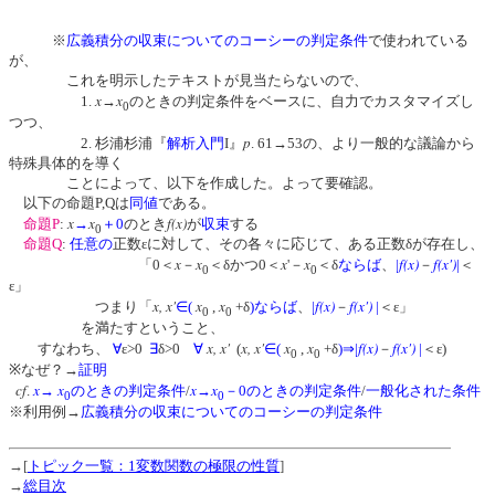
※
広義積分の収束についてのコーシーの判定条件
で使われている
が、
これを明示したテキストが見当たらないので、
x
x
1.
→
のときの判定条件をベースに、自力でカスタマイズし
0
つつ、
p
2. 杉浦杉浦『
解析入門
I』
. 61→53の、より一般的な議論から
特殊具体的を導く
ことによって、以下を作成した。よって要確認。
以下の命題P,Qは
同値
である。
x
x
f(x)
命題P
:
→
＋0
のとき
が
収束
する
0
命題Q
:
任意の
正数εに対して、その各々に応じて、ある正数δが存在し、
x
x
x
x
f(x)
f(x')
「0＜
－
＜δかつ0＜
'－
＜δ
ならば
、
|
－
|
＜
0
0
ε」
x, x'
x
x
f(x)
f(x')
つまり「
∈
(
,
+δ
)
ならば
、
|
－
|
＜ε」
0
0
を満たすということ、
x, x'
x, x'
x
x
f(x)
f(x')
すなわち、
∀
ε>0
∃
δ>0
∀
(
∈
(
,
+δ
)
⇒
|
－
|
＜ε)
0
0
※なぜ？→
証明
cf
x
x
x
x
.
→
のときの判定条件
/
→
－0のときの判定条件
/
一般化された条件
0
0
※利用例→
広義積分の収束についてのコーシーの判定条件
→[
トピック一覧：1変数関数の極限の性質
]
→
総目次