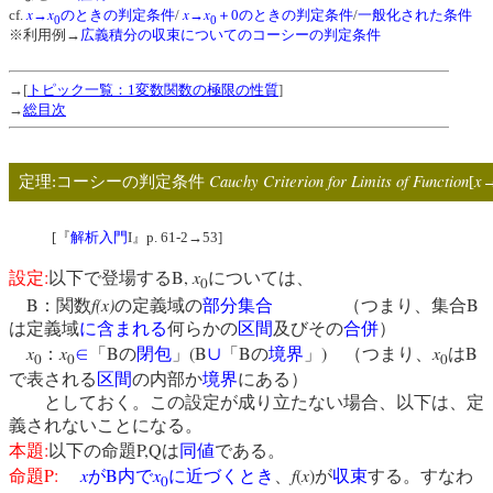
x
x
x
x
cf.
→
のときの判定条件
/
→
＋0のときの判定条件
/
一般化された条件
0
0
※利用例→
広義積分の収束についてのコーシーの判定条件
→[
トピック一覧：1変数関数の極限の性質
]
→
総目次
Cauchy Criterion for Limits of Function
x
定理:コーシーの判定条件
[
[『
解析入門
I』p. 61-2→53]
:
B,
x
設定
以下で登場する
については、
0
B
f(x)
B
：関数
の定義域の
部分集合
（つまり、集合
は定義域
に含まれる
何らかの
区間
及びその
合併
）
x
x
B
(B
B
)
x
B
：
∈
「
の
閉包
」
∪
「
の
境界
」
（つまり、
は
0
0
0
で表される
区間
の内部か
境界
にある）
としておく。この設定が成り立たない場合、以下は、定
義されないことになる。
:
P,Q
本題
以下の命題
は
同値
である。
P:
x
B
x
f
(
x
)
命題
が
内で
に近づくとき
、
が
収束
する。すなわ
0