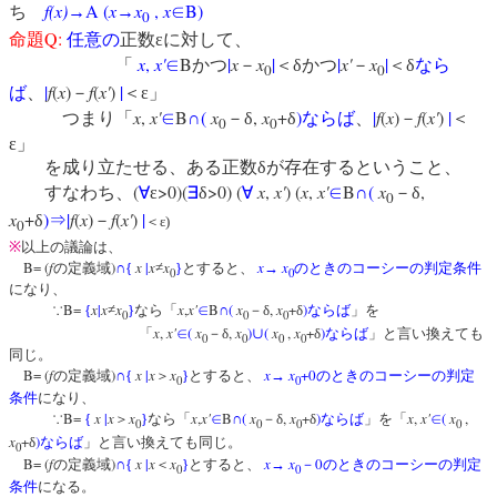
f(x)
A (
x
x
,
x
B)
ち
→
→
∈
0
Q:
命題
任意の
正数εに対して、
x
,
x'
B
|
x
x
|
|
x'
x
|
「
∈
かつ
－
＜δかつ
－
＜δ
なら
0
0
|
f
(
x
)
f
(
x'
)
|
ば
、
－
＜ε」
x
,
x'
B
(
x
,
x
+
)
|
f
(
x
)
f
(
x'
)
|
つまり「
∈
∩
－δ
δ
ならば
、
－
＜
0
0
ε」
を成り立たせる、ある正数δが存在するということ、
(
>0)(
>0) (
x
,
x'
) (
x
,
x'
B
(
x
,
すなわち、
∀
ε
∃
δ
∀
∈
∩
－δ
0
x
+
)
|
f
(
x
)
f
(
x'
)
|
δ
⇒
－
＜ε)
0
※
以上の議論は、
B= (
f
)
x
|
x
x
x
x
の定義域
∩
{
≠
}
とすると、
→
のときのコーシーの判定条件
0
0
になり、
B=
x
|
x
x
x
,
x'
B
(
x
,
x
+
)
∵
{
≠
}
なら「
∈
∩
－δ
δ
ならば
」を
0
0
0
x
,
x'
(
x
,
x
)
(
x
,
x
+
)
「
∈
－δ
∪
δ
ならば
」と言い換えても
0
0
0
0
同じ。
B= (
f
)
x
|
x
x
x
x
+0
の定義域
∩
{
＞
}
とすると、
→
のときのコーシーの判定
0
0
条件
になり、
B=
x
|
x
x
x
,
x'
B
(
x
,
x
+
)
x
,
x'
(
x
,
∵
{
＞
}
なら「
∈
∩
－δ
δ
ならば
」を「
∈
0
0
0
0
x
+
)
δ
ならば
」と言い換えても同じ。
0
B= (
f
)
x
|
x
x
x
x
0
の定義域
∩
{
＜
}
とすると、
→
－
のときのコーシーの判定
0
0
条件
になる。