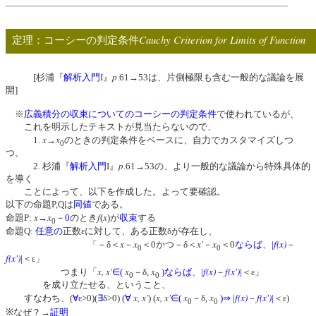
Cauchy Criterion for Limits of Function
定理：コーシーの判定条件
p
[杉浦『
解析入門
I』
.61→53は、片側極限も含む一般的な議論を展
開]
※
広義積分の収束についてのコーシーの判定条件
で使われているが、
これを明示したテキストが見当たらないので、
x
x
1.
→
のときの判定条件をベースに、自力でカスタマイズしつ
0
つ、
p
2. 杉浦『
解析入門
I』
.61→53の、より一般的な議論から特殊具体的
を導く
ことによって、以下を作成した。よって要確認。
以下の命題P,Qは
同値
である。
x
x
f
x
命題P:
→
－0
のとき
(
)が
収束
する
0
命題Q:
任意の
正数εに対して、ある正数δが存在し、
x
x
x'
x
f(x)
「－δ＜
－
＜0かつ－δ＜
－
＜0
ならば
、
|
－
0
0
f(x')
|
＜ε」
x, x'
x
x
f(x)
f(x')
つまり「
∈
(
－δ,
)
ならば
、
|
－
|
＜ε」
0
0
を成り立たせる、ということ、
x, x'
x, x'
x
x
f(x)
f(x')
すなわち、(
∀
ε>0)(
∃
δ>0) (
∀
) (
∈
(
－δ,
)
⇒
|
－
|
＜ε)
0
0
※なぜ？→
証明