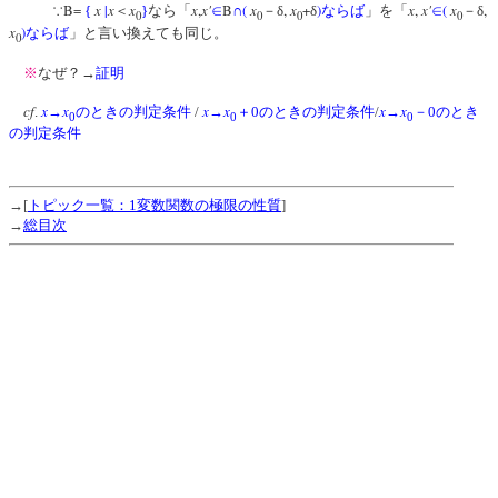
B=
x
|
x
x
x
,
x'
B
(
x
,
x
+
)
x
,
x'
(
x
,
∵
{
＜
}
なら「
∈
∩
－δ
δ
ならば
」を「
∈
－δ
0
0
0
0
x
)
ならば
」
と言い換えても同じ。
0
※
なぜ？→
証明
cf
x
x
x
x
x
x
.
→
のときの判定条件
/
→
＋0のときの判定条件
/
→
－0のとき
0
0
0
の判定条件
→[
トピック一覧：1変数関数の極限の性質
]
→
総目次