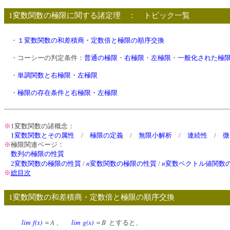
1変数関数の極限に関する諸定理 ： トピック一覧
・
１変数関数の和差積商・定数倍と極限の順序交換
・コーシーの判定条件：
普通の極限
・
右極限
・
左極限
・
一般化された極
・
単調関数と右極限・左極限
・
極限の存在条件と右極限・左極限
※
1変数関数の諸概念：
1変数関数とその属性
/
極限の定義
/
無限小解析
/
連続性
/
微
※
極限関連ページ：
数列の極限の性質
n
n
2変数関数の極限の性質
/
変数関数の極限の性質
/
変数ベクトル値関数
※
総目次
1変数関数の和差積商・定数倍と極限の順序交換
lim
f(x)
A
lim
g(x)
B
＝
、
＝
とすると、