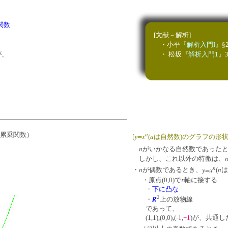
関数
[文献－解析]
・小平『
解析入門I
』§2
・ 松坂『
解析入門1
』3
が、
n
累乗関数）
y=x
a
[
(
は自然数)のグラフの形状
n
がいかなる自然数であった
しかし、これ以外の特徴は、
n
n
y=x
n
・
が偶数であるとき、
(
は
x
・原点(0,0)で
軸に接する
・
下に凸な
2
R
・
上の放物線
であって、
(1,1),(0,0),(-1,
+1
)が、共通