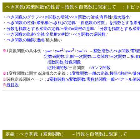
べき関数(累乗関数)の性質～指数を自然数に限定して ：ト
・
べき関数のグラフ
/
べき関数の増減
/
べき関数の値域
/
有界性
/
最大最小
/
・
べき関数の逆像
/
累乗根(べき根)の定義/「自然数の逆数」を指数とする累
m
n
・
分数を指数とする累乗の定義
/
乗の
乗根の意味
/
「分数を指数とする累
・
べき関数の単射
/全射
/全単射の判定
/
べき関数の逆関数
/
・
べき関数の極限
/
連続
/極大極小
2
3
y=x
y=x
y=x
y=
x
※
1変数関数の具体例：
/
/
/
1/
→
整数指数のべき関数
/
有理
定数値関数
/
比例
/
一次関数
/
二次関数
/
三次関数
→
多項
指数関数/
対数関数
絶対値関数
/三角関数 /
ガンマ関数
※
1変数関数に関する諸概念の定義：
1変数関数一般の定義
/
極限
/
連続性
/
微
n
※
関数定義関連ページ：
2変数関数
/
変数関数
/
実数値関数一般
/
ベクトル値
※
総目次
定義：べき関数（累乗関数） ～指数を自然数に限定して