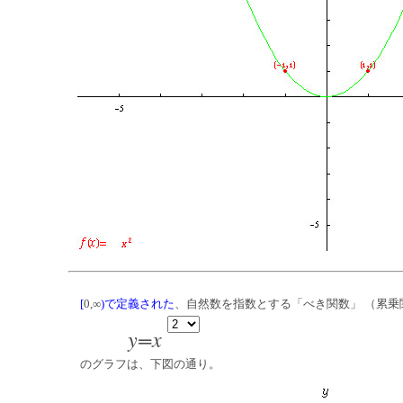
[
0,∞
)
で定義された
、自然数を指数とする「べき関数」 （累乗
y=x
のグラフは、下図の通り。