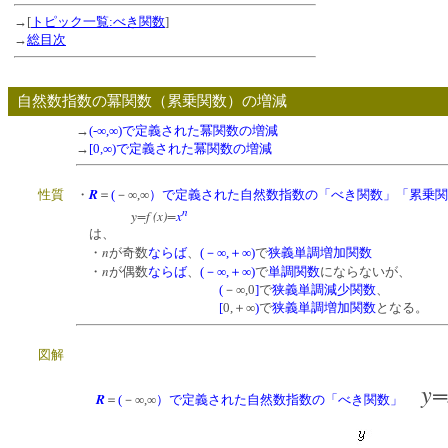
→[
トピック一覧:べき関数
]
→
総目次
自然数指数の冪関数（累乗関数）の増減
→
(-∞,∞)で定義された冪関数の増減
→
[0,∞)で定義された冪関数の増減
R
・
＝
(
－∞,∞
）
で定義された自然数指数の「べき関数」「累乗関
性質
n
y=f (x)
=
x
は、
n
・
が奇数
ならば
、
(－∞,＋∞)
で
狭義単調増加関数
n
・
が偶数
ならば
、
(－∞,＋∞)
で
単調関数
にならないが、
(
－∞,0
]
で
狭義単調減少関数
、
[
0,＋∞
)
で
狭義単調増加関数
となる。
図解
y=
R
＝
(
－∞,∞
）
で定義された自然数指数の「べき関数」