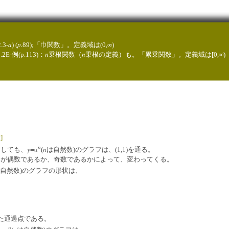
a
p.
.3-
) (
89);「巾関数」。定義域は(0,∞)
n
n
.2E-例(p.113)：
乗根関数（
乗根の定義）も。「累乗関数」。定義域は[0,∞)
]
n
y=x
n
としても、
(
は自然数)のグラフは、(1,1)を通る。
n
が偶数であるか、奇数であるかによって、変わってくる。
自然数)のグラフの形状は、
した通過点である。
n