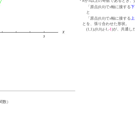
n
・
が3以上の奇数であるとき、
x
「原点(0,0)で
軸に接する
下
と
x
「原点(0,0)で
軸に接する
上
とを、張り合わせた形状。
(1,1),(0,0),(-1,
-1
)が、共通し
関数）