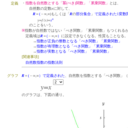
・
指数を自然数とする「冪(
べき
)関数」「累乗関数」
とは、
定義
n
自然数の定数
に対して、
R
R
＝
(
－∞,∞)もしくは「
の
部分集合
」
で定義された1変数
n
y=f (x)
=
x
のことをいう。
※
指数が自然数ではない「べき関数」「累乗関数」もつくれる
R
定義域は
＝
(
－∞,∞
）
に設定できなくなる。性質もことなる。
→
指数が正負の整数となる「べき関数」「累乗関数」
→
指数が有理数となる「べき関数」「累乗関数」
→
指数が実数となる「べき関数」「累乗関数」
[関連事項]
自然数指数の指数法則
R
＝
(
－∞,∞
）
で定義された
、自然数を指数とする「べき関数」（
グラフ
y=x
のグラフは、下図の通り。