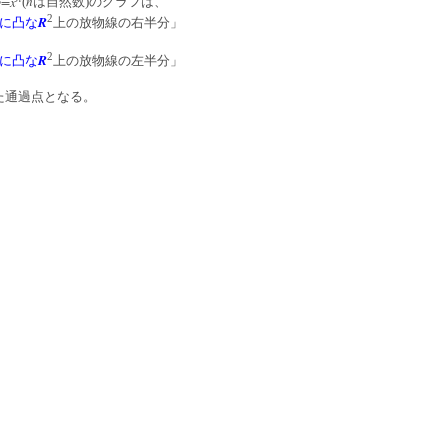
y=x
n
(
は自然数)のグラフは、
2
R
に凸な
上の放物線の右半分」
2
R
に凸な
上の放物線の左半分」
た通過点となる。