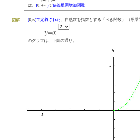
は、
[
0,＋∞
)
で
狭義単調増加関数
[
0,∞
)
で定義された
、自然数を指数とする「べき関数」 （累乗
図解
y=x
のグラフは、下図の通り。