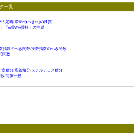
ピック一覧
乗の定義
/
累乗根(べき根)の性質
m
n
乗」「
乗の
乗根」の性質
数指数のべき関数
/
実数指数のべき関数
式関数
分
/
定積分
/
広義積分
/
スチルチェス積分
関数
/
写像一般