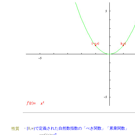
・
[
0,∞
)
で定義された自然数指数の「べき関数」「累乗関数」
性質
n
y=f (x)
=
x