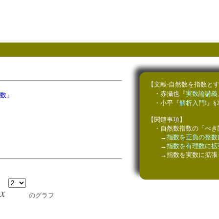
【文献-自然数を指数と
・赤攝也『
実数論講義
数」
・小平『
解析入門I
』§2
【関連事項】
・自然数指数の「べき
→
指数を正負の整数
→
指数を有理数に拡
→指数を実数に拡張し
x
のグラフ