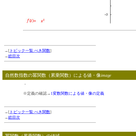
→[
トピック一覧:べき関数
]
→
総目次
image
自然数指数の冪関数（累乗関数）による値・像
・
※定義の確認→
1変数関数による値・像の定義
→[
トピック一覧:べき関数
]
→
総目次
冪関数（累乗関数）の値域