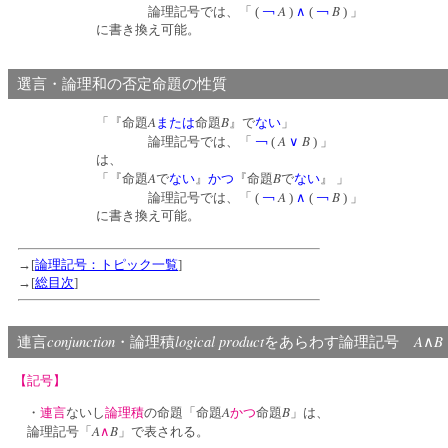
A
B
論理記号では、「 (
￢
)
∧
(
￢
) 」
に書き換え可能。
選言・論理和の否定命題の性質
A
B
「『命題
または
命題
』で
ない
」
A
B
論理記号では、「
￢
(
∨
) 」
は、
A
B
「『命題
で
ない
』
かつ
『命題
で
ない
』 」
A
B
論理記号では、「 (
￢
)
∧
(
￢
) 」
に書き換え可能。
→[
論理記号：トピック一覧
]
→[
総目次
]
conjunction
logical product
A
B
連言
・論理積
をあらわす論理記号
∧
【記号】
A
B
・
連言
ないし
論理積
の命題「命題
かつ
命題
」は、
A
B
論理記号「
∧
」で表される。