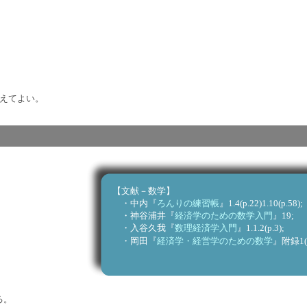
えてよい。
【文献－数学】
・中内『
ろんりの練習帳
』1.4(p.22)1.10(p.58);
・神谷浦井『
経済学のための数学入門
』19;
・入谷久我『
数理経済学入門
』1.1.2(p.3);
・岡田『
経済学・経営学のための数学
』附録1(p
）
る。