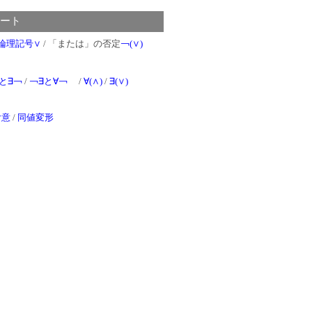
ート
す論理記号∨
/ 「または」の否定
￢(∨)
と∃￢
/
￢∃と∀￢
/
∀(∧)
/
∃(∨)
含意
/
同値変形