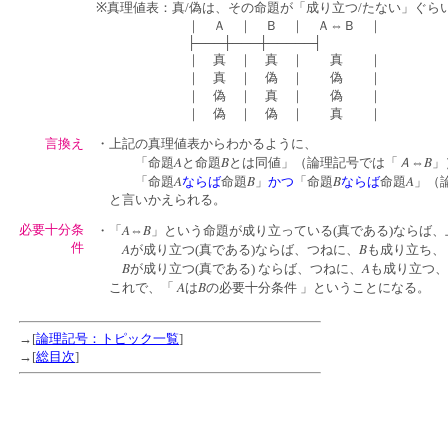
※真理値表：真/偽は、その命題が「成り立つ/たない」ぐら
｜ Ａ ｜ Ｂ ｜ Ａ⇔Ｂ ｜
├───┼───┼─────┤
｜ 真 ｜ 真 ｜ 真 ｜
｜ 真 ｜ 偽 ｜ 偽 ｜
｜ 偽 ｜ 真 ｜ 偽 ｜
｜ 偽 ｜ 偽 ｜ 真 ｜
言換え
・上記の真理値表からわかるように、
A
B
Ａ
B
「命題
と命題
とは同値」（論理記号では「
⇔
」
A
B
B
A
「命題
ならば
命題
」
かつ
「命題
ならば
命題
」（
と言いかえられる。
A
B
必要十分条
・「
⇔
」という命題が成り立っている(真である)ならば、
件
A
B
が成り立つ(真である)ならば、つねに、
も成り立ち、
B
A
が成り立つ(真である) ならば、つねに、
も成り立つ、
A
B
これで、「
は
の必要十分条件 」ということになる。
→[
論理記号：トピック一覧
]
→[
総目次
]