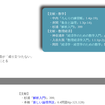
【文献－数学】
p
・中内『
ろんりの練習帳
』1.4(
.19);
p
・井関『
集合と論理
』1.3(
.14);
・杉浦『
解析入門
I』399
【文献－数理経済】
・神谷浦井『
経済学のための数学入門
』
p
・入谷久我『
数理経済学入門
』1.1.1(
.2);
・岡田『
経済学・経営学のための数学
』
「成り立つ/たない」
とる
【文献】
・杉浦『
解析入門
I』399;
p
・本橋『
新しい論理序説
』6.4問題6(
.121;128)