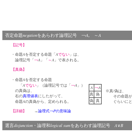
negation
A
A
否定命題
をあらわす論理記号 ￢
, ～
【記号】
A
A
・命題
を否定する命題「
でない
」は、
A
A
論理記号「
￢
」「
～
」で表される。
【真偽】
A
・命題
を否定する命題
A
A
「
でない
」（論理記号では「
￢
」）
A
A
￢
の真偽は、
※真/偽は、
真
偽
右の
真理値表
にしたがって、
その命題が「
偽
真
A
命題
の真偽から、定められる。
ぐらいにと
P
【詳細】
→
論理式￢
の意味論
disjunction
logical sum
A
B
選言
・論理和
をあらわす論理記号
∨