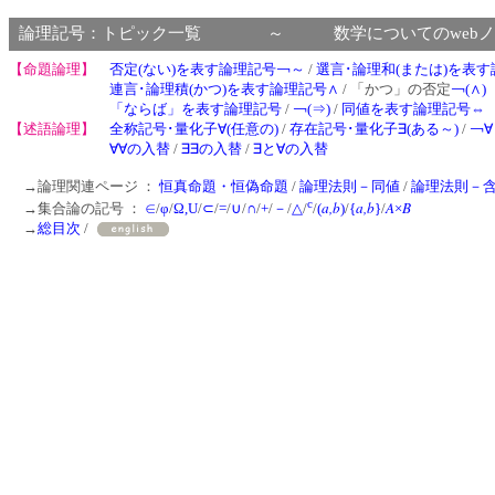
論理記号：トピック一覧 ～ 数学についてのwebノ
【命題論理】
否定(ない)を表す論理記号￢～
/
選言･論理和(または)を表
連言･論理積(かつ)を表す論理記号∧
/ 「かつ」の否定
￢(∧)
「ならば」を表す論理記号
/
￢(⇒)
/
同値を表す論理記号⇔
【述語論理】
全称記号･量化子∀(任意の)
/
存在記号･量化子∃(ある～)
/
￢∀
∀∀の入替
/
∃∃の入替
/
∃と∀の入替
→論理関連ページ ：
恒真命題・恒偽命題
/
論理法則－同値
/
論理法則－
c
a,b
a,b
A
B
→集合論の記号 ：
∈
/
φ
/
Ω,U
/
⊂
/
=
/
∪
/
∩
/
+
/
－
/
△
/
/
(
)
/
{
}
/
×
→
総目次
/