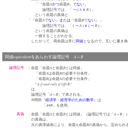
A
B
「『命題
かつ
命題
』で
ない
」
A
B
論理記号では、「
￢
(
∧
) 」
という命題の真偽と、
A
B
「『命題
で
ない
』
または
『命題
で
ない
』 」
A
B
論理記号では、「 (
￢
)
∨
(
￢
) 」
という命題の真偽は、
一致することがわかる。
したがって、両命題は常に
同値
となるので、互いに書き換
equivalent
A
B
同値
をあらわす論理記号
⇔
A
B
論理記号
・命題「命題
と命題
とは同値」
A
B
「命題
は命題
の必要十分条件」
B
A
「命題
は命題
の必要十分条件」
A if and only if (iff) B
"
"
は、
A
B
論理記号「
⇔
」で表される。
※岡田『
経済学・経営学のための数学
』は
A
B
「
≡
」を使用。
A
B
A
B
真偽
・命題「命題
と命題
とは同値」（論理記号では「
⇔
」
の真偽は、
A
B
次の真理値表により、命題
,命題
の真偽から、定められ