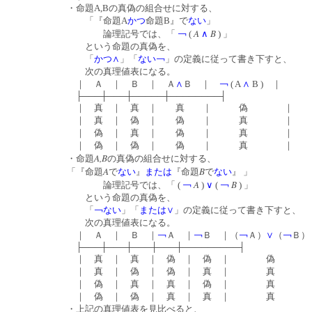
・命題A,Bの真偽の組合せに対する、
「『命題A
かつ
命題B』で
ない
」
A
B
論理記号では、「
￢
(
∧
) 」
という命題の真偽を、
「
かつ
∧
」「
ない
￢
」の定義に従って書き下すと、
次の真理値表になる。
｜ Ａ ｜ Ｂ ｜ Ａ
∧
Ｂ ｜
￢
( A
∧
B ) ｜
├───┼───┼─────┼────────┤
｜ 真 ｜ 真 ｜ 真 ｜ 偽 ｜
｜ 真 ｜ 偽 ｜ 偽 ｜ 真 ｜
｜ 偽 ｜ 真 ｜ 偽 ｜ 真 ｜
｜ 偽 ｜ 偽 ｜ 偽 ｜ 真 ｜
A,B
・命題
の真偽の組合せに対する、
A
B
「『命題
で
ない
』
または
『命題
で
ない
』 」
A
B
論理記号では、「 (
￢
)
∨
(
￢
) 」
という命題の真偽を、
「
￢
ない
」「
または
∨
」の定義に従って書き下すと、
次の真理値表になる。
｜ Ａ ｜ Ｂ ｜
￢
Ａ ｜
￢
Ｂ ｜（
￢
Ａ）
∨
（
￢
Ｂ）
├───┼───┼───┼───┼─────────┤
｜ 真 ｜ 真 ｜ 偽 ｜ 偽 ｜ 偽
｜ 真 ｜ 偽 ｜ 偽 ｜ 真 ｜ 真
｜ 偽 ｜ 真 ｜ 真 ｜ 偽 ｜ 真
｜ 偽 ｜ 偽 ｜ 真 ｜ 真 ｜ 真
・上記の真理値表を見比べると、