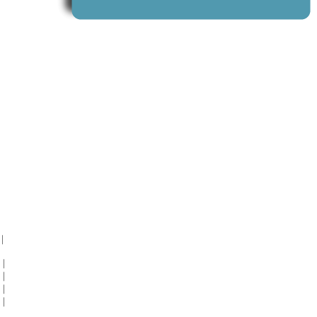
｜
 ｜
 ｜
 ｜
 ｜