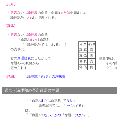
【記号】
A
B
・
選言
ないし
論理和
の命題「命題
または
命題
」は、
A
B
論理記号「
∨
」で表される。
【真偽】
・
選言
ないし
論理和
の命題
A
B
「命題
または
命題
」
A
B
A
B
A
B
∨
（ 論理記号では「
∨
」 ）
の真偽は、
真
真
真
真
偽
真
右の
真理値表
にしたがって、
※真/偽は、
偽
真
真
A,B
命題
の真偽から、
その命題が
偽
偽
偽
定められる。
ぐらいに
P
Q
【詳細】
→
論理式「
∨
」の意味論
選言・論理和の否定命題の性質
A
B
「『命題
または
命題
』で
ない
」
A
B
論理記号では、「
￢
(
∨
) 」
は、
A
B
「『命題
で
ない
』
かつ
『命題
で
ない
』 」