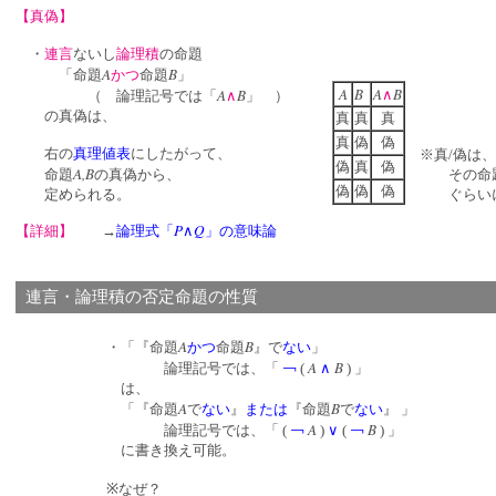
【真偽】
・
連言
ないし
論理積
の命題
A
B
「命題
かつ
命題
」
A
B
A
B
A
B
∧
（ 論理記号では「
∧
」 ）
の真偽は、
真
真
真
真
偽
偽
右の
真理値表
にしたがって、
※真/偽は、
偽
真
偽
A,B
命題
の真偽から、
その命題が
偽
偽
偽
定められる。
ぐらいに
P
Q
【詳細】
→
論理式「
∧
」の意味論
連言・論理積の否定命題の性質
A
B
・「『命題
かつ
命題
』で
ない
」
A
B
論理記号では、「
￢
(
∧
) 」
は、
A
B
「『命題
で
ない
』
または
『命題
で
ない
』 」
A
B
論理記号では、「 (
￢
)
∨
(
￢
) 」
に書き換え可能。
※なぜ？