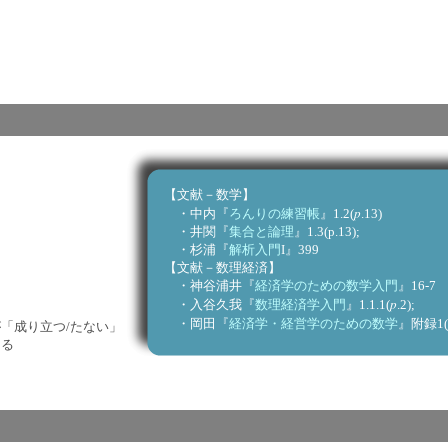
【文献－数学】
p
・中内『
ろんりの練習帳
』1.2(
.13)
・井関『
集合と論理
』1.3(p.13);
・杉浦『
解析入門
I』399
【文献－数理経済】
・神谷浦井『
経済学のための数学入門
』16-7
p
・入谷久我『
数理経済学入門
』1.1.1(
.2);
・岡田『
経済学・経営学のための数学
』附録1(
成り立つ/たない」
る