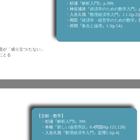
・杉浦『
解析入門
I』p.399;
・神谷浦井『
経済学のための数学入門
』p
・入谷久我『
数理経済学入門
』1.1.1(p.2))
・岡田『
経済学・経営学のための数学
』附
・井関『
集合と論理
』1.3(p.14);
「成り立つ/たない」
とる
【文献－数学】
・杉浦『
解析入門
I』399;
・本橋『
新しい論理序説
』6.4問題6(p.121;128)
・入谷久我『
数理経済学入門
』定理1.1(p.4)