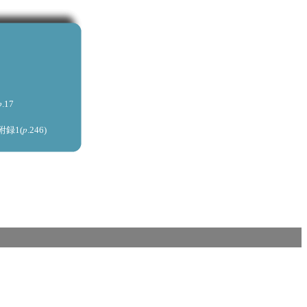
p
.17
p
附録1(
.246)