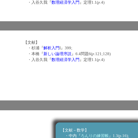
p
・入谷久我『
数理経済学入門
』定理1.1(
.4)
【文献】
・杉浦『
解析入門
I』399;
p
・本橋『
新しい論理序説
』6.4問題6(
.121;128)
p
・入谷久我『
数理経済学入門
』定理1.1(
.4)
【文献－数学】
・中内『
ろんりの練習帳
』1.3(p.16);