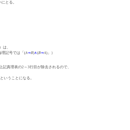
いにとる。
）は、
A
B
B
A
論理記号では「(
⇒
)
∧
(
⇒
)」）
上記真理表の2～3行目が除去されるので、
ということになる。