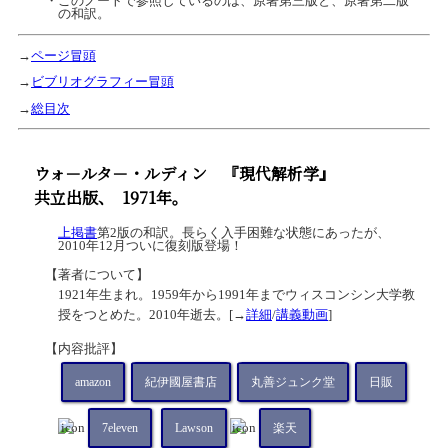
・このノートで参照しているのは、原著第三版と、原著第二版
の和訳。
→
ページ冒頭
→
ビブリオグラフィー冒頭
→
総目次
ウォ－ルタ－・ルディン
『現代解析学』
共立出版、
1971年。
上掲書
第2版の和訳。長らく入手困難な状態にあったが、
2010年12月ついに復刻版登場！
【著者について】
1921年生まれ。1959年から1991年までウィスコンシン大学教
授をつとめた。2010年逝去。[→
詳細
/
講義動画
]
【内容批評】
amazon
紀伊國屋書店
丸善ジュンク堂
日販
7eleven
Lawson
楽天