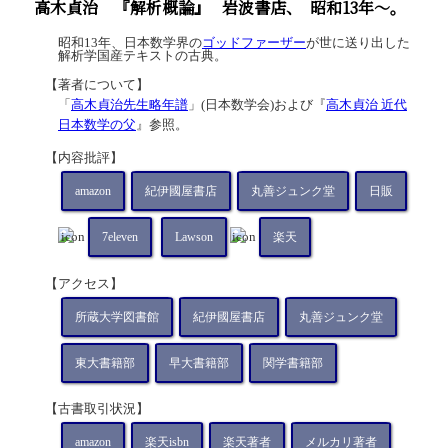
高木貞治
『解析概論』
岩波書店、
昭和13年～。
昭和13年、日本数学界の
ゴッドファーザー
が世に送り出した
解析学国産テキストの古典。
【著者について】
「
高木貞治先生略年譜
」(日本数学会)および『
高木貞治 近代
日本数学の父
』参照。
【内容批評】
amazon
紀伊國屋書店
丸善ジュンク堂
日販
7eleven
Lawson
楽天
【アクセス】
所蔵大学図書館
紀伊國屋書店
丸善ジュンク堂
東大書籍部
早大書籍部
関学書籍部
【古書取引状況】
amazon
楽天isbn
楽天著者
メルカリ著者