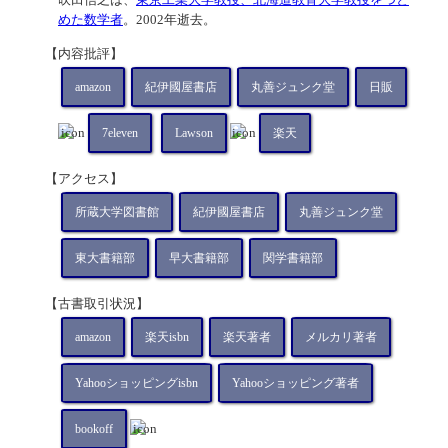
めた数学者
。2002年逝去。
【内容批評】
amazon
紀伊國屋書店
丸善ジュンク堂
日販
7eleven
Lawson
楽天
【アクセス】
所蔵大学図書館
紀伊國屋書店
丸善ジュンク堂
東大書籍部
早大書籍部
関学書籍部
【古書取引状況】
amazon
楽天isbn
楽天著者
メルカリ著者
Yahooショッピングisbn
Yahooショッピング著者
bookoff