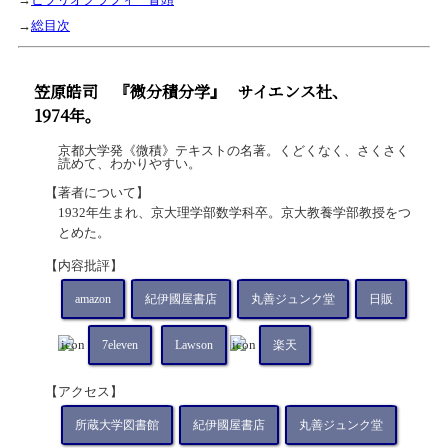
→
総目次
笠原皓司
『微分積分学』
サイエンス社、
1974年。
京都大学発《微積》テキストの名著。くどくなく、さくさく
読めて、わかりやすい。
【著者について】
1932年生まれ、京大理学部数学科卒。京大教養学部教授をつ
とめた。
【内容批評】
amazon
紀伊國屋書店
丸善ジュンク堂
日販
7eleven
Lawson
楽天
【アクセス】
所蔵大学図書館
紀伊國屋書店
丸善ジュンク堂