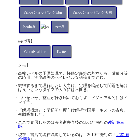
Yahooショッピングisbn
Yahooショッピング著者
bookoff
netoff
【街の噂】
YahooRealtime
Twitter
【メモ】
・高校レベルの予備知識で、極限定義等の基本から、微積分等
の応用、測度論等のハイレベルな議論まで進む。
・納得するまで理解したい人向け。定理を暗記して問題を解け
ば良いというタイプの人々には不向き。
・古いせいか、整理が行き届いておらず、ビジュアル的にはイ
マイチ。
・『解析概論』：学部初年度向け解析学国産テキストの古典。
初版昭和13年。
・ここで参照したのは著者逝去直後の1961年発行の
改訂第三
版
。
・現在、書店で現在流通しているのは、2010年発行の『
定本 解
析概論
』。