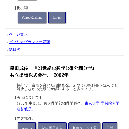
【街の噂】
YahooRealtime
Twitter
→
ページ冒頭
→
ビブリオグラフィー冒頭
→
総目次
黒田成俊
『21世紀の数学1:微分積分学』
共立出版株式会社、
2002年。
欄外で、盲点を突いた指摘乱発。ふつうの教科書を読んでも
解決しなかった疑問が解決すること多々アリ。
【著者について】
1932年生まれ、東大理学部物理学科卒。
東京大学/学習院大学
名誉教授。
【内容批評】
amazon
紀伊國屋書店
丸善ジュンク堂
日販