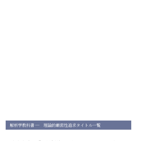
解析学教科書
─ 理論的厳密性追求タイトル一覧