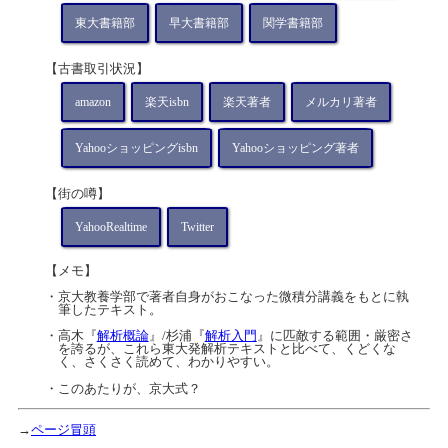
東大書籍部
早大書籍部
関学書籍部
【古書取引状況】
amazon
楽天isbn
楽天著者
メルカリ著者
Yahooショッピングisbn
Yahooショッピング著者
【街の噂】
YahooRealtime
Twitter
【メモ】
・京大教養学部で著者自身がおこなった微積分講義をもとに執
筆したテキスト。
・高木『
解析概論
』/杉浦『
解析入門
』に匹敵する範囲・厳密さ
を誇るが、これら東大発解析テキストと比べて、くどくな
く、さくさく読めて、わかりやすい。
・このあたりが、京大式？
→
ページ冒頭