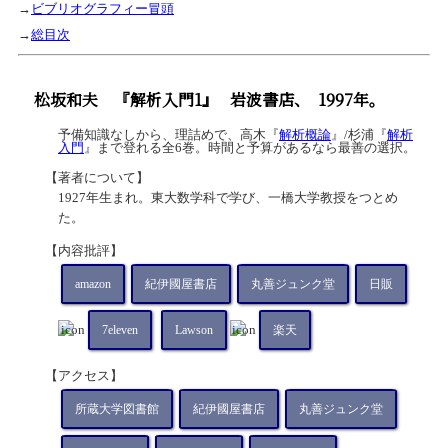
→
ビブリオグラフィー冒頭
→
総目次
松坂和夫
『解析入門1』
岩波書店、
1997年。
予備知識なしから、理詰めで、高木『
解析概論
』/杉浦『
解析
入門
』まで登れる全6巻。時間と予算があるなら最善の選択。
【著者について】
1927年生まれ。東大数学科で学び、一橋大学教授をつとめ
た。
【内容批評】
amazon
紀伊國屋書店
丸善ジュンク堂
日販
7eleven
Lawson
楽天
【アクセス】
所蔵大学図書館
紀伊國屋書店
丸善ジュンク堂