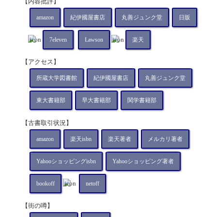
【内容批評】
amazon
紀伊國屋書店
丸善ジュンク堂
日販
7eleven
Lawson
楽天
【アクセス】
所蔵大学図書館
紀伊國屋書店
丸善ジュンク堂
東大書籍部
早大書籍部
関学書籍部
【古書取引状況】
amazon
楽天isbn
楽天著者
メルカリ著者
Yahooショッピングisbn
Yahooショッピング著者
bookoff
netoff
【街の噂】