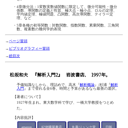
・4章微分法：1変数実数値関数に限定して、微分可能性・微分
係数、導関数の定義と性質、極大点・極小点、ロルの定理、
平均値定理、極値問題、凸関数、高次導関数、テイラー定
理、など
・5章各種の初等関数：対数関数、指数関数、累乗関数、三角関
数、複素数の幾何学的表現
→
ページ冒頭
→
ビブリオグラフィー冒頭
→
総目次
松坂和夫
『解析入門2』
岩波書店、
1997年。
予備知識なしから、理詰めで、高木『
解析概論
』/杉浦『
解析
入門
』まで登れる全6巻。時間と予算があるなら最善の選択。
【著者について】
1927年生まれ。東大数学科で学び、一橋大学教授をつとめ
た。
【内容批評】
amazon
紀伊國屋書店
丸善ジュンク堂
日販