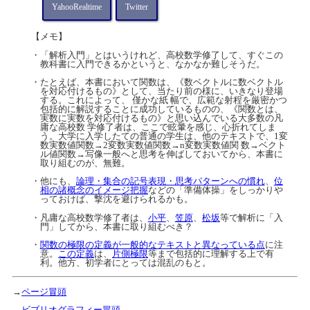
YahooRealtime
Twitter
【メモ】
・「解析入門」とはいうけれど、高校数学修了して、すぐこの
教科書に入門できるかというと、なかなか難しそうだ。
・たとえば、本書において関数は、《数ベクトルに数ベクトル
を対応付けるもの》として、当たり前の様に、いきなり登場
する。これによって、 僅かな紙 幅で、広範な射程を厳密かつ
包括的に解説することに成功しているものの、《関数とは、
実数に実数を対応付けるもの》と思い込んでいる大多数の凡
庸な高校数 学修了者は、ここで眩暈を感じ、心折れてしま
う。大学に入学したての普通の学生は、他のテキストで、1変
数実数値関数→2変数実数値関数→n変数実数値関 数→ベクト
ル値関数→写像一般へと思考を伸ばしておいてから、本書に
取り組むのが、無難。
・他にも、
論理・集合の記号表現・思考パターンへの慣れ
、
位
相の諸概念のイメージ把握
などの「準備体操」をしっかりや
っておけば、撃沈を避けられるかも。
・凡庸な高校数学修了者は、
小平
、
笠原
、
松坂
等で解析に「入
門」してから、本書に取り組むべき？
・
関数の極限の定義が一般的なテキストと異なっている点
に注
意。
この定義
は、
片側極限
等まで包括的に理解する上で有
利。他方、初学者にとっては混乱のもと。
→
ページ冒頭
→
ビブリオグラフィー冒頭