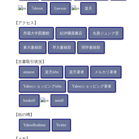
7eleven
Lawson
楽天
【アクセス】
所蔵大学図書館
紀伊國屋書店
丸善ジュンク堂
東大書籍部
早大書籍部
関学書籍部
【古書取引状況】
amazon
楽天isbn
楽天著者
メルカリ著者
Yahooショッピングisbn
Yahooショッピング著者
bookoff
netoff
【街の噂】
YahooRealtime
Twitter
【メモ】