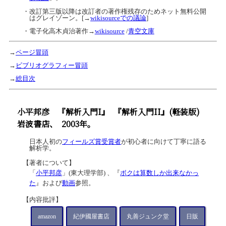
・改訂第三版以降は改訂者の著作権残存のためネット無料公開
はグレイゾーン。[→
wikisourceでの議論
]
・電子化高木貞治著作→
wikisource
/
青空文庫
→
ページ冒頭
→
ビブリオグラフィー冒頭
→
総目次
小平邦彦
『解析入門I』
『解析入門II』(軽装版)
岩波書店、
2003年。
日本人初の
フィールズ賞受賞者
が初心者に向けて丁寧に語る
解析学。
【著者について】
「
小平邦彦
」(東大理学部) 、『
ボクは算数しか出来なかっ
た
』および
動画
参照。
【内容批評】
amazon
紀伊國屋書店
丸善ジュンク堂
日販