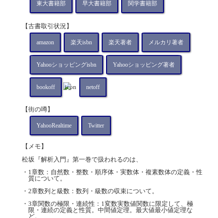
東大書籍部
早大書籍部
関学書籍部
【古書取引状況】
amazon
楽天isbn
楽天著者
メルカリ著者
Yahooショッピングisbn
Yahooショッピング著者
bookoff
netoff
【街の噂】
YahooRealtime
Twitter
【メモ】
松坂『解析入門』第一巻で扱われるのは、
・1章数：自然数・整数・順序体・実数体・複素数体の定義・性
質について。
・2章数列と級数：数列・級数の収束について。
・3章関数の極限・連続性：1変数実数値関数に限定して、極
限・連続の定義と性質。中間値定理。最大値最小値定理な
ど。