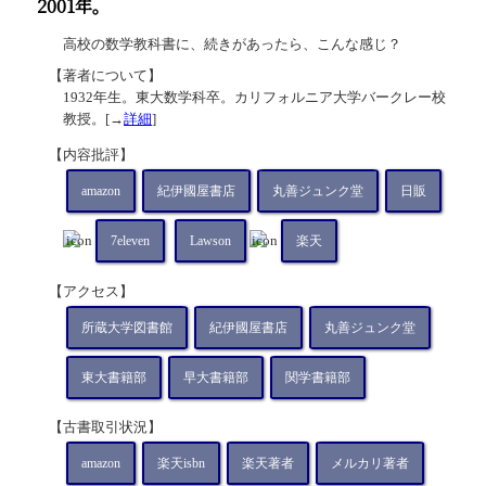
2001年。
高校の数学教科書に、続きがあったら、こんな感じ？
【著者について】
1932年生。東大数学科卒。カリフォルニア大学バークレー校
教授。[→
詳細
]
【内容批評】
amazon
紀伊國屋書店
丸善ジュンク堂
日販
7eleven
Lawson
楽天
【アクセス】
所蔵大学図書館
紀伊國屋書店
丸善ジュンク堂
東大書籍部
早大書籍部
関学書籍部
【古書取引状況】
amazon
楽天isbn
楽天著者
メルカリ著者