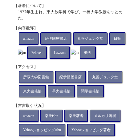
【著者について】
1927年生まれ。東大数学科で学び、一橋大学教授をつとめ
た。
【内容批評】
amazon
紀伊國屋書店
丸善ジュンク堂
日販
7eleven
Lawson
楽天
【アクセス】
所蔵大学図書館
紀伊國屋書店
丸善ジュンク堂
東大書籍部
早大書籍部
関学書籍部
【古書取引状況】
amazon
楽天isbn
楽天著者
メルカリ著者
Yahooショッピングisbn
Yahooショッピング著者