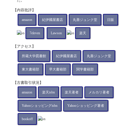
た。
【内容批評】
amazon
紀伊國屋書店
丸善ジュンク堂
日販
7eleven
Lawson
楽天
【アクセス】
所蔵大学図書館
紀伊國屋書店
丸善ジュンク堂
東大書籍部
早大書籍部
関学書籍部
【古書取引状況】
amazon
楽天isbn
楽天著者
メルカリ著者
Yahooショッピングisbn
Yahooショッピング著者
bookoff