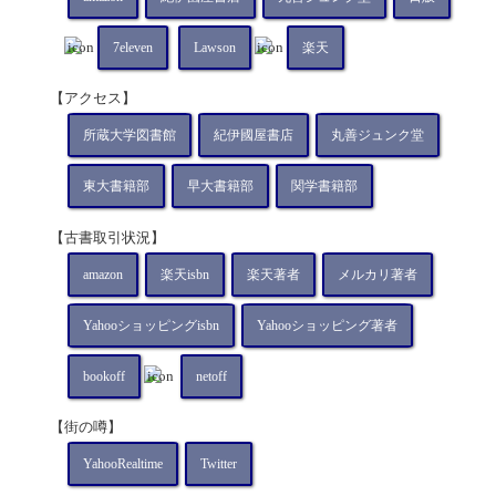
7eleven
Lawson
楽天
【アクセス】
所蔵大学図書館
紀伊國屋書店
丸善ジュンク堂
東大書籍部
早大書籍部
関学書籍部
【古書取引状況】
amazon
楽天isbn
楽天著者
メルカリ著者
Yahooショッピングisbn
Yahooショッピング著者
bookoff
netoff
【街の噂】
YahooRealtime
Twitter