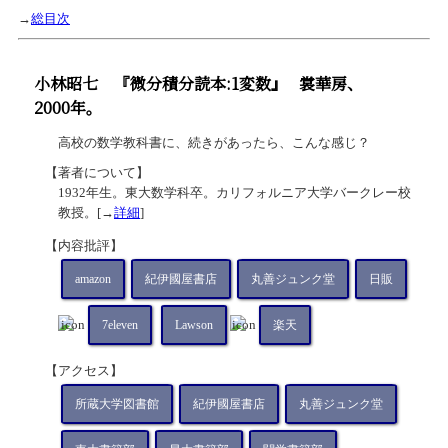
→
総目次
小林昭七
『微分積分読本:1変数』
裳華房、
2000年。
高校の数学教科書に、続きがあったら、こんな感じ？
【著者について】
1932年生。東大数学科卒。カリフォルニア大学バークレー校
教授。[→
詳細
]
【内容批評】
amazon
紀伊國屋書店
丸善ジュンク堂
日販
7eleven
Lawson
楽天
【アクセス】
所蔵大学図書館
紀伊國屋書店
丸善ジュンク堂