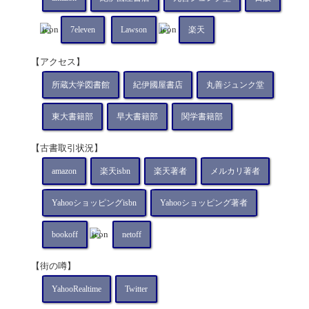
7eleven
Lawson
楽天
【アクセス】
所蔵大学図書館
紀伊國屋書店
丸善ジュンク堂
東大書籍部
早大書籍部
関学書籍部
【古書取引状況】
amazon
楽天isbn
楽天著者
メルカリ著者
Yahooショッピングisbn
Yahooショッピング著者
bookoff
netoff
【街の噂】
YahooRealtime
Twitter