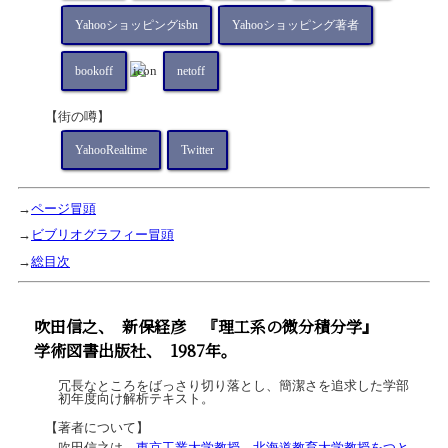
Yahooショッピングisbn
Yahooショッピング著者
bookoff
netoff
【街の噂】
YahooRealtime
Twitter
→
ページ冒頭
→
ビブリオグラフィー冒頭
→
総目次
吹田信之、
新保経彦
『理工系の微分積分学』
学術図書出版社、
1987年。
冗長なところをばっさり切り落とし、簡潔さを追求した学部
初年度向け解析テキスト。
【著者について】
吹田信之は、
東京工業大学教授、北海道教育大学教授をつと