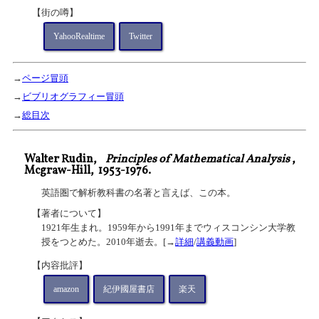
【街の噂】
YahooRealtime
Twitter
→
ページ冒頭
→
ビブリオグラフィー冒頭
→
総目次
Walter Rudin,
Principles of Mathematical Analysis
,
Mcgraw-Hill,
1953-1976.
英語圏で解析教科書の名著と言えば、この本。
【著者について】
1921年生まれ。1959年から1991年までウィスコンシン大学教
授をつとめた。2010年逝去。[→
詳細
/
講義動画
]
【内容批評】
amazon
紀伊國屋書店
楽天