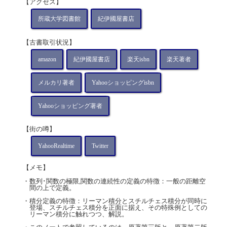
【アクセス】
所蔵大学図書館
紀伊國屋書店
【古書取引状況】
amazon
紀伊國屋書店
楽天isbn
楽天著者
メルカリ著者
Yahooショッピングisbn
Yahooショッピング著者
【街の噂】
YahooRealtime
Twitter
【メモ】
・数列･関数の極限,関数の連続性の定義の特徴：一般の距離空
間の上で定義。
・積分定義の特徴：リーマン積分とスチルチェス積分が同時に
登場、スチルチェス積分を正面に据え、その特殊例としての
リーマン積分に触れつつ、解説。