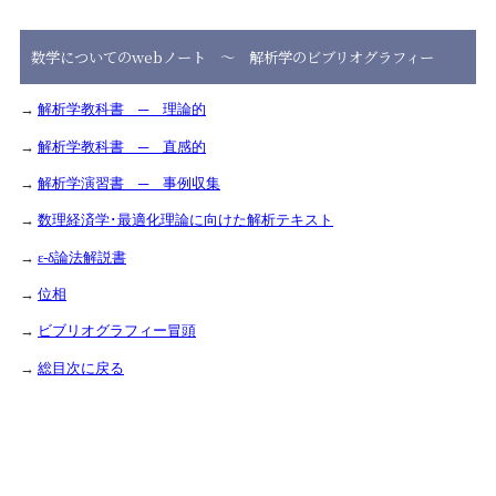
数学についてのwebノート
～ 解析学のビブリオグラフィー
→
解析学教科書 ─ 理論的
→
解析学教科書 ─ 直感的
→
解析学演習書 ─ 事例収集
→
数理経済学･最適化理論に向けた解析テキスト
→
ε-δ論法解説書
→
位相
→
ビブリオグラフィー冒頭
→
総目次に戻る