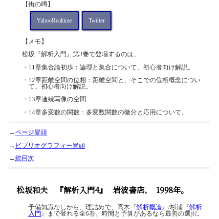
【街の噂】
YahooRealtime
Twitter
【メモ】
松坂『解析入門』第3巻で登場するのは、
・11章集合論初歩：論理と集合について、初心者向け解説。
・12章距離空間の位相：距離空間と、そこでの位相概念につい
て、初心者向け解説。
・13章連続写像の空間
・14章多変数の関数：多変数関数の微分と応用について。
→
ページ冒頭
→
ビブリオグラフィー冒頭
→
総目次
松坂和夫
『解析入門4』
岩波書店、
1998年。
予備知識なしから、理詰めで、高木『
解析概論
』/杉浦『
解析
入門
』まで登れる全6巻。時間と予算があるなら最善の選択。