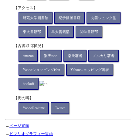
【アクセス】
所蔵大学図書館
紀伊國屋書店
丸善ジュンク堂
東大書籍部
早大書籍部
関学書籍部
【古書取引状況】
amazon
楽天isbn
楽天著者
メルカリ著者
Yahooショッピングisbn
Yahooショッピング著者
bookoff
【街の噂】
YahooRealtime
Twitter
→
ページ冒頭
→
ビブリオグラフィー冒頭