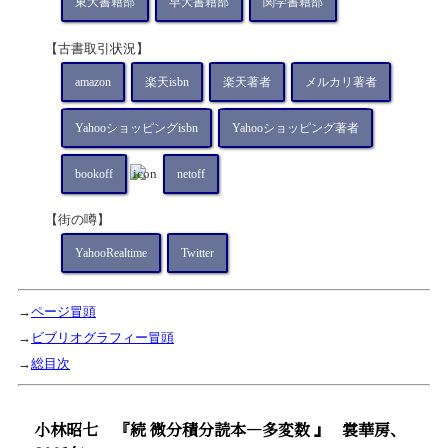
東大書籍部
早大書籍部
関学書籍部
【古書取引状況】
amazon
楽天isbn
楽天著者
メルカリ著者
Yahooショッピングisbn
Yahooショッピング著者
bookoff
netoff
【街の噂】
YahooRealtime
Twitter
→
ページ冒頭
→
ビブリオグラフィー冒頭
→
総目次
小林昭七
『続 微分積分読本―多変数 』
裳華房、