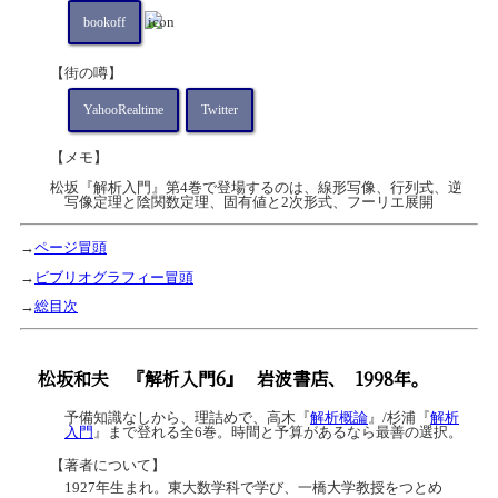
bookoff
【街の噂】
YahooRealtime
Twitter
【メモ】
松坂『解析入門』第4巻で登場するのは、線形写像、行列式、逆
写像定理と陰関数定理、固有値と2次形式、フーリエ展開
→
ページ冒頭
→
ビブリオグラフィー冒頭
→
総目次
松坂和夫
『解析入門6』
岩波書店、
1998年。
予備知識なしから、理詰めで、高木『
解析概論
』/杉浦『
解析
入門
』まで登れる全6巻。時間と予算があるなら最善の選択。
【著者について】
1927年生まれ。東大数学科で学び、一橋大学教授をつとめ