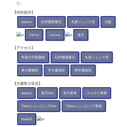
た。
【内容批評】
amazon
紀伊國屋書店
丸善ジュンク堂
日販
7eleven
Lawson
楽天
【アクセス】
所蔵大学図書館
紀伊國屋書店
丸善ジュンク堂
東大書籍部
早大書籍部
関学書籍部
【古書取引状況】
amazon
楽天isbn
楽天著者
メルカリ著者
Yahooショッピングisbn
Yahooショッピング著者
bookoff