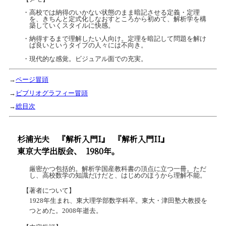
・高校では納得のいかない状態のまま暗記させる定義・定理
を、きちんと定式化しなおすところから初めて、解析学を構
築していくスタイルに快感。
・納得するまで理解したい人向け。定理を暗記して問題を解け
ば良いというタイプの人々には不向き。
・現代的な感覚。ビジュアル面での充実。
→
ページ冒頭
→
ビブリオグラフィー冒頭
→
総目次
杉浦光夫
『解析入門I』
『解析入門II』
東京大学出版会、
1980年。
厳密かつ包括的。解析学国産教科書の頂点に立つ一冊。ただ
し、高校数学の知識だけだと、はじめのほうから理解不能。
【著者について】
1928年生まれ、東大理学部数学科卒。東大・津田塾大教授を
つとめた。2008年逝去。