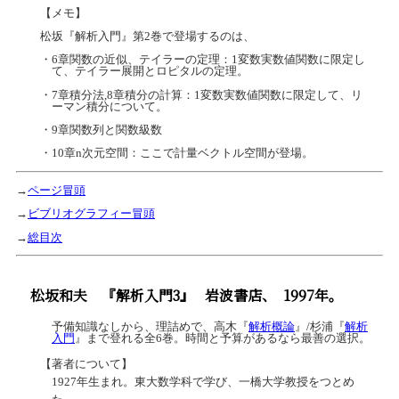
【メモ】
松坂『解析入門』第2巻で登場するのは、
・6章関数の近似、テイラーの定理：1変数実数値関数に限定し
て、テイラー展開とロピタルの定理。
・7章積分法,8章積分の計算：1変数実数値関数に限定して、リ
ーマン積分について。
・9章関数列と関数級数
・10章n次元空間：ここで計量ベクトル空間が登場。
→
ページ冒頭
→
ビブリオグラフィー冒頭
→
総目次
松坂和夫
『解析入門3』
岩波書店、
1997年。
予備知識なしから、理詰めで、高木『
解析概論
』/杉浦『
解析
入門
』まで登れる全6巻。時間と予算があるなら最善の選択。
【著者について】
1927年生まれ。東大数学科で学び、一橋大学教授をつとめ