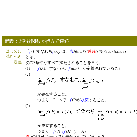
2
A
定義：
変数関数が点
で連続
f
(
P
)
f
(x,y)
A
(a,b)
continuous
はじめに
「
すなわち
は、
点
で
連続
である
」
読むべき
とは、
定義
3
次の
条件がすべて満たされることを言う。
(1)
f
(
A
)
f
(a,b)
、すなわち、
が定義されていること
(2)
が存在すること。
P
A
f
(P)
つまり、
→
で、
が
収束
すること。
(3)
が成立すること。
f
(P)
f
(A)
P
A
つまり、
→
（
→
）
※
上記条件の一つでも満たされていないとき、