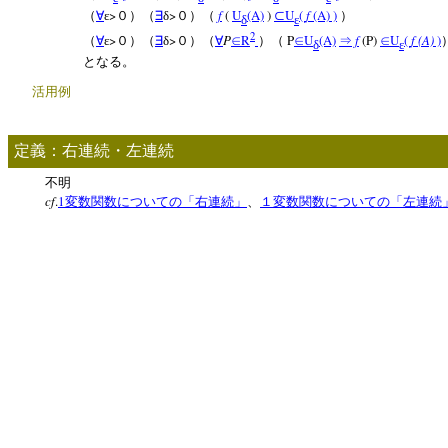
>
>
f
(
U
(A)
)
U
(
f
(A) )
（
∀
ε
０）（
∃
δ
０）（
⊂
）
δ
ε
2
>
>
P
R
P
U
(A)
f
(P)
U
(
f (A)
)
（
∀
ε
０）（
∃
δ
０）（
∀
∈
）（
∈
⇒
∈
δ
ε
となる。
活用例
定義：右連続・左連続
不明
cf
.
1
変数関数についての「右連続」
、
１変数関数についての「左連続