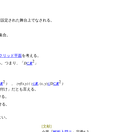
で設定された舞台上でなされる。
集合。
クリッド平面
を考える。
2
D
R
る。つまり、「
⊂
」
2
2
R
)
,
z
=
f(x,y) ( z
R
,
(
x
,
y
)
D
R
)
⊂
∈
∈
⊂
付け」だとも言える。
ける。
ける。
よい。
[
]
文献
6.2
小平『
解析入門Ⅱ
』定義