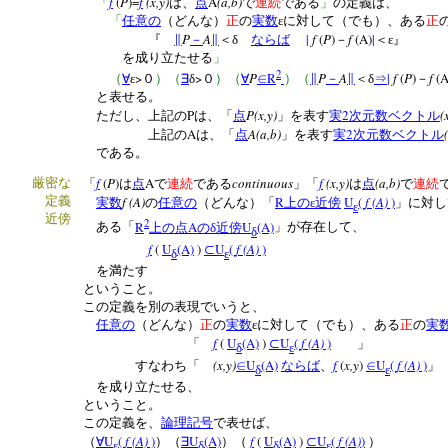
f
(
P
)=
f
(x,y)
A
(a,b)
「
は、
点
で
連続
である
」
の定義は、
「
任意の
（どんな）
正
の
実数
εに対して（でも）、ある
正
P
A
|
f
(
P
)
f
(A)
|
『
∥
－
∥
＜δ
ならば
－
＜ε』
を成り立たせる
」
2
>
>
P
R
P
A
|
f
(
P
)
f
(A
（
∀
ε
０
）（
∃
δ
０
）（
∀
∈
）（
∥
－
∥
＜δ
⇒
－
と表せる。
P
P(x,y)
2
(
ただし、上記の
は、「
点
」を表す
実
次元数ベクトル
A
A(a,b)
2
上記の
は、「
点
」を表す
実
次元数ベクトル
である。
f
(
P
)
A
continuous
f
(x,y)
(a,b)
厳密な
「
は
点
で
連続
である
」「
は
点
で
連続
定義
f (A)
R
U
(
f (A)
)
実数
の
任意の
（どんな）「
上のε近傍
」に対し
ε
近傍
2
R
A
U
(A)
ある「
上の点
のδ近傍
」が存在して、
δ
f
(
U
(A)
)
U
(
f (A)
)
⊂
δ
ε
を満たす
ということ。
この定義を別の表現でいうと、
任意の
（どんな）
正
の
実数
εに対して（でも）、ある
正
の
実
f
(
U
(A)
)
U
(
f (A)
)
「
⊂
」
δ
ε
(x,y)
U
(A)
f
(
x,y
)
U
(
f (A)
)
すなわち「
∈
ならば
、
∈
」
δ
ε
を成り立たせる、
ということ。
この定義を、
論理記号
で表せば、
U
(
f (A)
)
U
(A)
f
(
U
(A)
)
U
(
f (A)
)
（
∀
）（
∃
）（
⊂
）
ε
δ
δ
ε