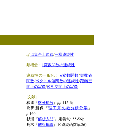
cf
.
/
点集合上連続
一様連続性
1
類概念：
変数関数の連続性
n
/
連続性の一般化：
変数関数
実数値
/
/
関数
ベクトル値関数の連続性
距離空
/
間上の写像
位相空間上の写像
[
]
文献
pp
.115-6;
和達『
微分積分
』
吹田新保『
理工系の微分積分学
』
p
.160
I
5(
p
.55-56);
杉浦『
解析入門
』定義
10
(
p
.26)
髙木『
解析概論
』
連続函数