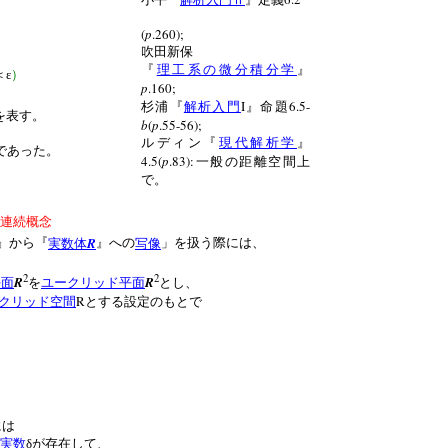
(
p
.260);
吹田新保
『
理工系の微分積分学
』
＜ε
）
p
.160;
I
6.5-
杉浦『
解析入門
』命題
を表す。
b
(
p
.55-56);
ルディン『
現代解析学
』
であった。
4.5(
p
.83):
一般の距離空間上
で。
連続概念
R
』から『
実数体
』への
写像
」を扱う際には、
2
2
R
R
平面
を
ユークリッド平面
とし、
R
クリッド空間
とする設定のもとで
には
実数
δが存在して、