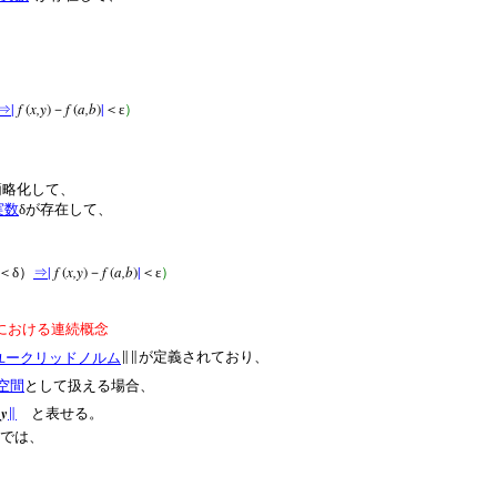
|
f
(
x,y
)
f
(
a,b
)
|
⇒
－
＜ε
）
簡略化して、
実数
δが存在して、
』
|
f
(
x,y
)
f
(
a,b
)
|
＜δ）
⇒
－
＜ε
）
における連続概念
ユークリッドノルム
∥∥が定義されており、
空間
として扱える場合、
y
－
∥
と表せる。
とでは、