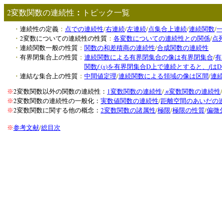
2
変数関数の連続性
：
トピック一覧
/
/
/
/
/
・
連続性の定義
：
点での連続性
右連続
左連続
点集合上連続
連続関数
2
/
・
変数についての連続性の性質
：
各変数についての連続性との関係
点
/
・
連続関数一般の性質
：
関数の和差積商の連続性
合成関数の連続性
/
・
有界閉集合上の性質
：
連続関数による有界閉集合の像は有界閉集合
有
f
(
x
)
D
f
D
関数
を有界閉集合
上で連続とすると、
は
/
/
・
連結な集合上の性質
：
中間値定理
連続関数による領域の像は区間
連
2
1
/
n
※
変数関数以外の関数の連続性：
変数関数の連続性
変数関数の連続性
2
/
※
変数関数の連続性の一般化：
実数値関数の連続性
距離空間のあいだの
2
2
/
/
/
※
変数関数に関する他の概念：
変数関数の諸属性
極限
極限の性質
偏微
/
※
参考文献
総目次