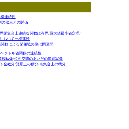
一様連続性
列の収束との関係
/
/
界閉集合上連続な関数は有界
最大値最小値定理
において一様連続
続関数による閉領域の像は閉区間
/
ベクトル値関数の連続性
/
連続写像
位相空間のあいだの連続写像
/
/
/
分
全微分
矩形上の積分
点集合上の積分