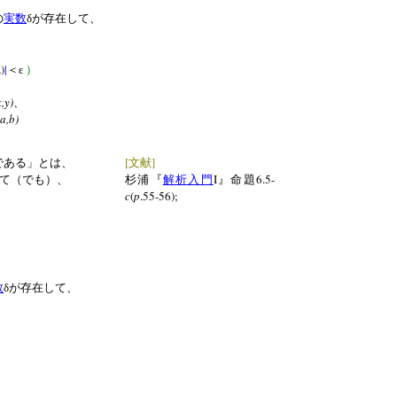
の
実数
δが存在して、
)
|
＜ε
）
x,y)
、
(a,b)
[
]
である」とは、
文献
I
6.5-
て（でも）、
杉浦『
解析入門
』命題
c
(
p
.55-56);
数
δが存在して、