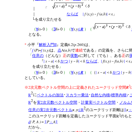
｜ 「
|
f
(
x,y
)
f
(
a,b
)
|
｜
ならば
－
＜ε」
└を成り立たせる
>
>
x,y
R
（
∀
ε
０
）（
∃
δ
０
）（
∀
∈
）（
となる。
*
II
6.2(
p
.260)
小平『
解析入門
』定義
は、
f
(
P
)=
f
(x,y)
A
(a,b)
「
は、
点
で
連続
である」の定義を、さらに
「
任意の
（どんな）
正
の
実数
εに対して（でも）、ある
正
の
|
x
a
|
|
y
b
|
|
f(x,y)
f(a,b)
|
『
－
＜δ
かつ
－
＜δ
ならば
、
－
＜ε
を成り立たせる
」
>
>
x,y
R
|
x
a
|
|
y
b
|
（
∀
ε
０
）（
∃
δ
０
）（
∀
∈
）（
（
－
＜δ
かつ
－
としている。
2
2
R
※
次元数ベクトル空間の上に定義されたユークリッド空間
2
R
(
)
に
ベクトルの加法
･
スカラー乗法
･
自然な内積
標準内積
･
2
R
2
を
実
次元数ベクトル空間
・
計量実ベクトル空間
・
ノルム
2
2
x
,
y
R
x
任意の
実
次元数ベクトル
∈
のユークリッド距離は
∥
2
R
このユークリッド距離を定義したユークリッド平面
のも
d
( P, A )
P
A
＝
∥
－
∥
だから、