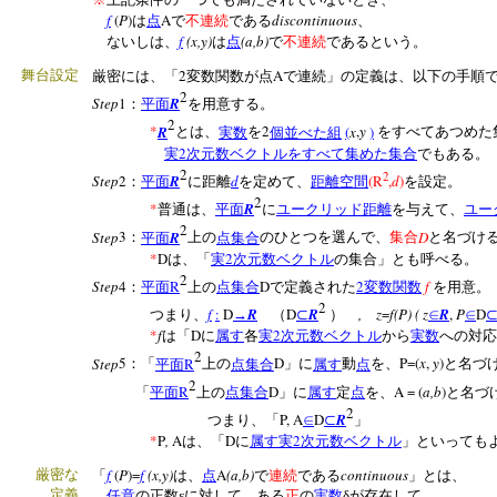
f
(
P
)
A
discontinuous
は
点
で
不連続
である
、
f
(x,y)
(a,b)
ないしは、
は
点
で
不連続
であるという。
2
A
舞台設定
厳密には、「
変数関数が点
で連続」の定義は、以下の手順
2
Step
1
R
：
平面
を用意する。
2
*
R
2
(
x
,
y
)
とは、
実数
を
個並べた組
をすべてあつめた
2
実
次元数ベクトルをすべて集めた集合
でもある。
2
2
Step
2
R
d
(R
,
d
)
：
平面
に距離
を定めて、
距離空間
を設定。
2
*
R
普通は、
平面
に
ユークリッド距離
を与えて、
ユー
2
Step
3
R
D
：
平面
上の
点集合
のひとつを選んで、
集合
と名づけ
*
D
2
は、「
実
次元数ベクトル
の集合」とも呼べる。
2
Step
4
R
D
2
f
：
平面
上の
点集合
で定義された
変数関数
を用意。
2
f
:
D
R
D
R
,
z
=
f(P) ( z
R
,
P
D
つまり、
→
（
⊂
）
∈
∈
*
f
D
2
は「
に
属す
各
実
次元数ベクトル
から
実数
への対応
2
Step
5
R
D
P=(
x
,
y
)
：「
平面
上の
点集合
」に
属す
動
点
を、
と名づ
2
R
D
A = (
a,b
)
「
平面
上の
点集合
」に
属す
定
点
を、
と名づ
2
P, A
D
R
つまり、「
∈
⊂
」
*
P
,
A
D
2
は、「
に
属す
実
次元数ベクトル
」といっても
f
(
P
)=
f
(x,y)
A
(a,b)
continuous
厳密な
「
は、
点
で
連続
である
」とは、
定義
任意
の正数εに対して、ある
正
の
実数
δが存在して、