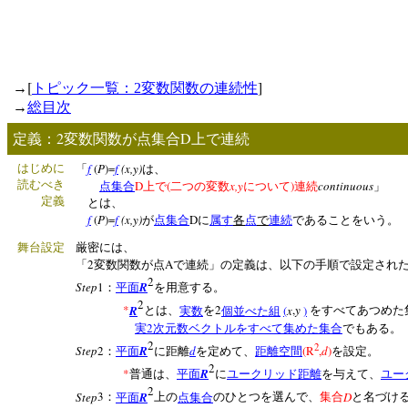
[
]
→
トピック一覧：
2
変数関数の連続性
→
総目次
2
D
定義：
変数関数が点集合
上で連続
f
(
P
)=
f
(x,y)
はじめに
「
は、
読むべき
D
(
x,y
)
continuous
点集合
上で
二つの変数
について
連続
」
定義
とは、
f
(
P
)=
f
(x,y)
D
が
点集合
に
属す
各
点
で
連続
であることをい
舞台設定
厳密には、
2
A
「
変数関数が点
で連続」の定義は、以下の手順で設定され
2
Step
1
R
：
平面
を用意する。
2
*
R
2
(
x
,
y
)
とは、
実数
を
個並べた組
をすべてあつめた
2
実
次元数ベクトルをすべて集めた集合
でもある。
2
2
Step
2
R
d
(R
,
d
)
：
平面
に距離
を定めて、
距離空間
を設定。
2
*
R
普通は、
平面
に
ユークリッド距離
を与えて、
ユー
2
Step
3
R
D
：
平面
上の
点集合
のひとつを選んで、
集合
と名づけ