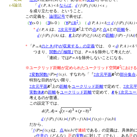
-
d
(
P
, A )
d
( f
(
P
)
, f
(A)
)
ε
δ論法
「
＜δ
ならば
、
＜ε
」
を成り立たせる、ということ。
この定義を、
論理記号
で表せば、
2
>
>
P
R
d
( P, A )
d
( f
(
P
)
, f
(A)
)
（
∀
ε
０
）（
∃
δ
０
）（
∀
∈
）（
＜δ
⇒
2
*
d
( P, A )
2
R
P
A
は、
次元平面
上での
点
と
点
との
距離
を、
d
( f
(
P
)
, f
(A)
)
R
f
(
P
)
f
(A)
|
f
(
P
)
f
(A)
|
は、
上の
と
との
距離
－
*
P
A
f
(P)
d
( P, A )
「
→
のとき
が収束する」の定義
では、
０＜
＜δ
P
A
つまり、
関数の｢極限｣
では、
＝
を除外して考えたが、
P
A
「連続」では
＝
を除外しないことになる。
2
R
※ユークリッド距離が定められたユークリッド空間
における
2
2
f
(
P
)=
f
(x,y)
2
R
変数関数
、すなわち「『
次元平面
の
部分集合
特別な目的がない限り、
2
2
R
2
次元平面
上の
距離
を
ユークリッド距離
で定めて、
次元
R
R
1
実数体
の
距離
を
ユークリッド距離
で定めて、
を
次元ユー
考えるのが普通。
この設定下では、
d
( f
(
P
)
, f
(A)
)
=
|
f
(
P
)
f
(A)
|
=
|
f
(
x,y
)
f
(
a,b
)
|
－
－
だから、
f
(
P
)=
f
(x,y)
A
(a,b)
「
は、
点
で
連続
である」の定義は、具体的
┌
任意の
（どんな）
正
の
実数
εに対して（でも）、ある
正
の