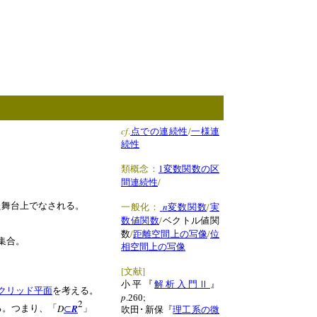
cf
.
/
点での連続性
一様連
続性
1
類概念：
変数関数の区
う。
/
間連続性
た舞台上でなされる。
n
/
一般化：
変数関数
実
/
数値関数
ベクトル値関
/
/
数
距離空間上の写像
位
集合。
相空間上の写像
[
]
文献
小平『
解析入門Ⅱ
』
クリッド平面
を考える。
p
.
;
260
2
D
R
る。つまり、「
⊂
」
吹田･新保『
理工系の微