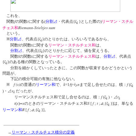
これを、
f
t
関数
の関数
に関する(
分割⊿
・代表点{ζ
}とした際の)
リーマン・スチル
k
Riemann-Stieltjes sum
チェス和
という。
※
分割⊿
、代表点{ζ
}のとりかたは、いろいろであるから、
k
関数fの関数tに関する
リーマン・スチルチェス和
は、
分割⊿
、代表点{ζ
}のとりかたに応じて、値を変えうる。
k
関数fの関数tに関する
リーマン・スチルチェス和
は、
分割⊿
、代表点
{ζ
}のある種の関数となっている。
k
分割を細かくしていったときに、この関数が収束するかどうかという
問題が、
下記の積分可能の有無に他ならない。
f (x)
k
n
f
※
の普通の
リーマン和
で、
=1から
まで足し合せたのは、積：
(ζ
k
x
)・⊿
だったが、
k
f
t
リーマンスチルチェス和で足し合せるのは、積：
(ζ
)・⊿
k
k
t
x
=x
S
f
t
(
)
のときのリーマン・スチルチェス和
[
;
;⊿;{ζ
}]は、単なる
k
R
f
リーマン和
[
;⊿;{ζ
}]。
k
→
リーマン・スチルチェス積分の定義