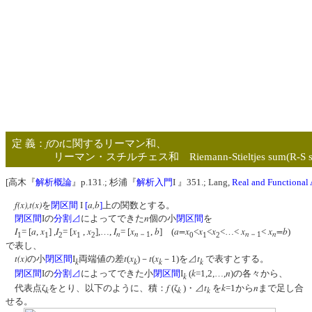
f
t
定 義：
の
に関するリーマン和、
リーマン・スチルチェス和 Riemann-Stieltjes sum(R-S s
[高木『
解析概論
』p.131.; 杉浦『
解析入門
I 』351.; Lang,
Real and Functional 
f(x),t(x)
a,b
を
閉区間
I
[
]
上の関数とする。
n
閉区間
Iの
分割⊿
によってできた
個の小
閉区間
を
I
a
x
I
x
x
I
x
b
a=x
x
x
x
x
=b
= [
,
] ,
= [
,
],…,
= [
,
] (
<
<
<…<
<
)
n
n
n
n
1
1
2
1
2
－1
0
1
2
－1
で表し、
t(x)
t
x
t
x
t
の小
閉区間
I
両端値の差
(
)－
(
－1)を⊿
で表すとする。
k
k
k
k
k
n
閉区間
Iの
分割⊿
によってできた小
閉区間
I
(
=1,2,…,
)の各々から、
k
f
t
k
n
代表点ζ
をとり、以下のように、積：
(ζ
)・⊿
を
=1から
まで足し合
k
k
k
せる。