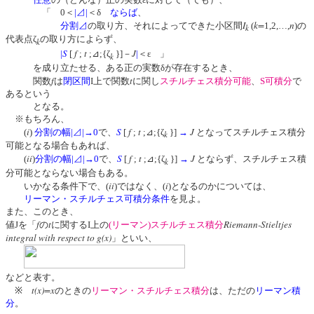
「 0＜
|⊿|
＜δ
ならば
、
I
k=
n
分割⊿
の取り方、それによってできた小区間
(
1,2,…,
)の
k
代表点ζ
の取り方によらず、
k
S
f
t
J
|
[
;
;⊿;{ζ
}]－
|
＜ε 」
k
を成り立たせる、ある正の実数δが存在するとき、
f
t
関数
は
閉区間
I上で関数
に関し
スチルチェス積分可能
、
S可積分
で
あるという
となる。
※もちろん、
i
S
f
t
J
(
)
分割の幅
|⊿|
→0
で、
[
;
;⊿;{ζ
}]
→
となってスチルチェス積分
k
可能となる場合もあれば、
ii
S
f
t
J
(
)
分割の幅
|⊿|
→0
で、
[
;
;⊿;{ζ
}]
→
とならず、スチルチェス積
k
分可能とならない場合もある。
ii
i
いかなる条件下で、(
)ではなく、(
)となるのかについては、
リーマン・スチルチェス可積分条件
を見よ。
また、このとき、
f
t
Riemann-Stieltjes
値Jを「
の
に関するI上の
(リーマン)スチルチェス積分
integral with respect to g(x)
」といい、
などと表す。
t(x)=x
※
のときの
リーマン・スチルチェス積分
は、ただの
リーマン積
分
。