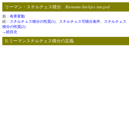
Riemann-Stieltjes integral
リーマン・スチルチェス積分
前：
有界変動
続：
スチルチェス積分の性質(1)
、
スチルチェス可積分条件
、
スチルチェス
積分の性質(2)
→
総目次
II.リーマンスチルチェス積分の定義