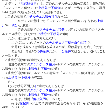
ルディン『
現代解析学
』は、普通のスチルチェス積分定義と、彼独特の
「スチルチェス積分」（=
上積分
S=
下積分
s）とが、一致する条件を、項目
6-14.において明らかにしている(証明つき)。
1.普通の意味で
スチルチェス積分可能
ならば、
・ルディンの意味でも「スチルチェス積分可能」(すなわち
上積
分
S=
下積分
sが成立)
・普通の意味での
スチルチェス積分
=ルディンの意味での「スチ
ルチェス積分」(すなわち
上積分
S=
下積分
sの値)
だが、逆は必ずしも成りたたない。
この点は、このノートの
スチルチェス可積分条件の項
で、
命題1が成り立てば命題4も成り立つが、逆は必ずしも成り立たず、
命題4は、命題1の
必要条件
だが、
十分条件
ではないと、述べたこと
と一致する。
2.被積分関数f(x)が連続であるならば、
普通の意味での
スチルチェス積分
=ルディンの意味での「スチルチェ
ス積分」(すなわち
上積分
S=
下積分
sの値)
3.被積分関数f(x)が、ルディンの意味で「スチルチェス積分可能」(すな
わち
上積分
S=
下積分
sが成立)、
かつ、
t (x) が積分区間
[
a,b
]
で連続であるならば、
普通の意味での
スチルチェス積分
=ルディンの意味での「スチルチェ
ス積分」(すなわち
上積分
S=
下積分
sの値)
この点は、杉浦『
解析入門
I』355-6も、
「(t(x)が
閉区間
[
a,b
]
上で単調増加であるのみならず) t(x)の連続性を
仮定しなければ、