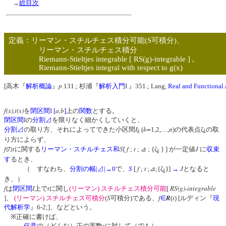
→
総目次
定義：リーマン・スチルチェス積分可能(S可積分)、
リーマン・スチルチェス積分
Riemann-Stieltjes integrable [ RS(g)-integrable ] ,
Riemann-Stieltjes integral with respect to g(x)
p
[高木『
解析概論
』
.131.; 杉浦『
解析入門
I 』351.; Lang,
Real and Functional 
f(x),t(x)
a,b
を
閉区間
I
[
]
上の
関数
とする。
閉区間
Iの
分割⊿
を限りなく細かくしていくと、
I
k=
n
分割⊿
の取り方、それによってできた小区間
(
1,2,…,
)の代表点ζ
の取
k
k
り方によらず、
f
t
S
f
t
J
の
に関する
リーマン・スチルチェス和
[
;
; ⊿ ; {ζ
} ] が一定値
に
収束
k
す
るとき、
S
f
t
J
（ すなわち、
分割の幅
|⊿|
→0
で、
[
;
;⊿;{ζ
}]
→
となると
k
き、）
f
I
t
RS(g)-integrable
は
閉区間
上で
に関し
(リーマン) スチルチェス積分可能
[
S
f
R
t
]、
(リーマン) スチルチェス可積分
(
可積分)である、
∈
(
) [ルディン『
現
代解析学
』6-2;]、などという。
※正確に書けば、
任意
の（どんな）正の実数εに対して（でも）、