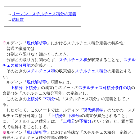
→
リーマン・スチルチェス積分の定義
→
総目次
※
ルディン『
現代解析学
』におけるスチルチェス積分定義の特殊性:
普通の議論では、
分割⊿を限りなく細かくしたとき、
分割⊿の取り方に関わらず、
スチルチェス和
が収束することを、
スチル
チェス積分可能
の定義とし、
そのときの
スチルチェス和
の収束値を
スチルチェス積分
の定義とする
が、
ルディン『
現代解析学
』項目6-2
.
は、
「
上積分
=
下積分
」の成立(このノートの
スチルチェス可積分条件の項
の
命題4)を「スチルチェス積分可能」の定義とし、
このときの
上積分
S=
下積分
sを「スチルチェス積分」の定義としてい
る。
したがって、このノートでは、ルディン『
現代解析学
』のなかの「スチ
ルチェス積分可能」は、「
上積分
S=
下積分
sの成立が満たされること」
に、「スチルチェス積分」は、「
上積分
S=
下積分
sという値」と、置き変
えて理解することにする。
※
ルディン『
現代解析学
』における特殊な「スチルチェス積分」定義と、
普通のスチルチェス積分定義の関係: