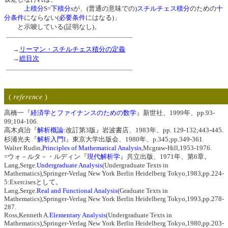
上積分
S=
下積分
sが、(普通の意味での)
スチルチェス積分
のための
十
分条件
にならない(
必要条件
にはなる)」
と示唆している(証明なし)。
→
リーマン・スチルチェス積分の定義
→
総目次
reference
(
)
高橋一『
経済学とファイナンスのための数学
』新世社、1999年、pp.93-
99;104-106.
高木貞治『
解析概論
:改訂第3版』岩波書店、1983年、pp. 129-132;443-445.
杉浦光夫『
解析入門
I』東京大学出版会、1980年、p.345;pp.349-361.
Walter Rudin,
Principles of Mathematical Analysis
,Mcgraw-Hill,1953-1976.
=ウォ－ルタ－・ルディン『
現代解析学
』共立出版、1971年、第6章。
Lang,Serge.
Undergraduate Analysis
(Undergraduate Texts in
Mathematics),Springer-Verlag New York Berlin Heidelberg Tokyo,1983,pp.224-
5:Exercisesとして。
Lang,Serge.
Real and Functional Analysis
(Graduate Texts in
Mathematics),Springer-Verlag New York Berlin Heidelberg Tokyo,1993,pp.278-
287.
Ross,Kenneth A.
Elementary Analysis
(Undergraduate Texts in
Mathematics),Springer-Verlag New York Berlin Heidelberg Tokyo,1980,pp.203-